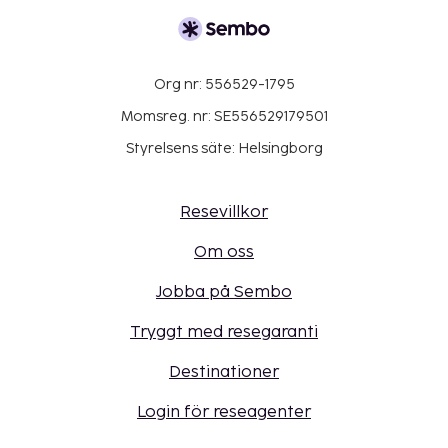
Org nr: 556529-1795
Momsreg. nr: SE556529179501
Styrelsens säte: Helsingborg
Resevillkor
Om oss
Jobba på Sembo
Tryggt med resegaranti
Destinationer
Login för reseagenter