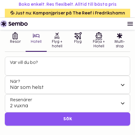
Boka enkelt. Res flexibelt. Alltid till bästa pris
💦 Just nu: Kampanjpriser på The Reef i Fredrikshamn
Resor
Hotell
Flyg +
Flyg
Färja +
Multi-
hotell
Hotell
stop
Var vill du bo?
När?
När som helst
Resenärer
2 vuxna
Sök