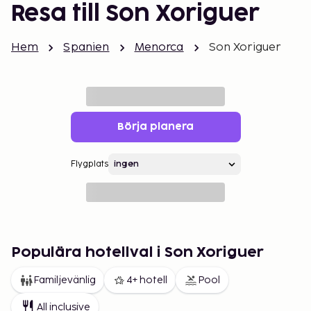
Resa till Son Xoriguer
Hem
Spanien
Menorca
Son Xoriguer
Börja planera
Flygplats
Populära hotellval i Son Xoriguer
Familjevänlig
4+ hotell
Pool
All inclusive