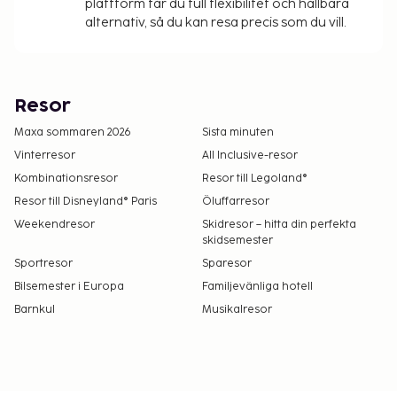
plattform får du full flexibilitet och hållbara
alternativ, så du kan resa precis som du vill.
Resor
Maxa sommaren 2026
Sista minuten
Vinterresor
All Inclusive-resor
Kombinationsresor
Resor till Legoland®
Resor till Disneyland® Paris
Öluffarresor
Weekendresor
Skidresor – hitta din perfekta
skidsemester
Sportresor
Sparesor
Bilsemester i Europa
Familjevänliga hotell
Barnkul
Musikalresor