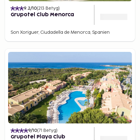
9.2
/10
(
213
Betyg
)
Grupotel Club Menorca
Son Xoriguer, Ciudadella de Menorca, Spanien
9
/10
(
71
Betyg
)
Grupotel Playa Club