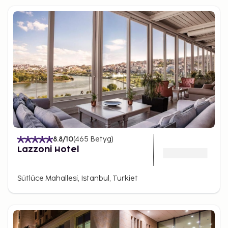
8.8
/10
(
465
Betyg
)
Lazzoni Hotel
Sütlüce Mahallesi, Istanbul, Turkiet