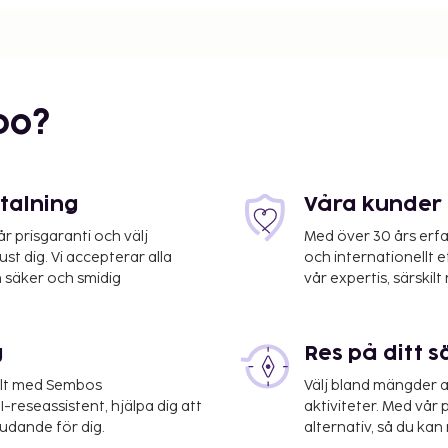
bo?
etalning
Våra kunder 
 prisgaranti och välj
Med över 30 års erfa
st dig. Vi accepterar alla
och internationellt 
8 km
 säker och smidig
vår expertis, särskilt 
km
g
Res på ditt s
elt med Sembos
Välj bland mängder a
-reseassistent, hjälpa dig att
aktiviteter. Med vår p
 km
judande för dig.
alternativ, så du kan 