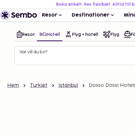
Boka enkelt. Res flexibelt. Alltid till 
Resor
Destinationer
Min
Resor
Hotell
Flyg + hotell
Flyg
Fä
Var vill du bo?
Hem
Turkiet
Istanbul
Dosso Dossi Hotel