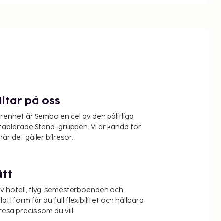
litar på oss
renhet är Sembo en del av den pålitliga
etablerade Stena-gruppen. Vi är kända för
när det gäller bilresor.
ätt
v hotell, flyg, semesterboenden och
lattform får du full flexibilitet och hållbara
resa precis som du vill.