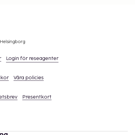
 Helsingborg
r
Login för reseagenter
ckor
Våra policies
hetsbrev
Presentkort