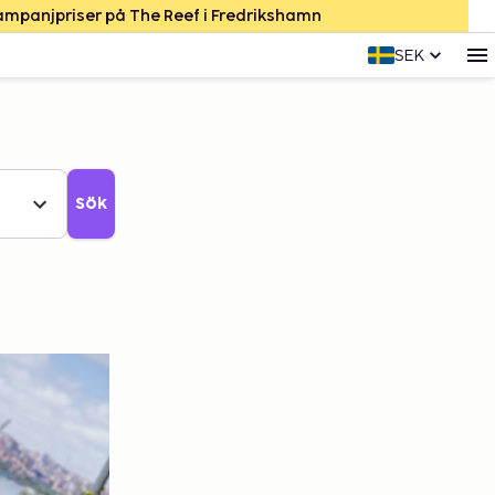
Kampanjpriser på The Reef i Fredrikshamn
SEK
Sök