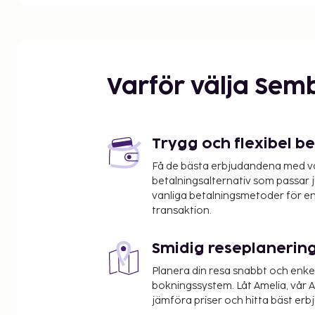
Rahmi M. Koc-museet - 1,7 km
Miniaturk - 2,2 km
Hastanesi Memorial Hospital - 2,8 km
Istanbuls museum för Modern kontst - 4 km
Acibadem Taksim sjukhus - 4,1 km
Varför välja Sem
Istiklal-avenyn - 4,3 km
Madame Tussauds Istanbul - 4,5 km
Galata-tornet - 4,5 km
Taksim-torget - 4,5 km
Trygg och flexibel b
Istanbul Congress Center - 4,6 km
Få de bästa erbjudandena med vår
Istanbuls Tekniska Universitet - 4,7 km
betalningsalternativ som passar ju
Lutfi Kirdar Convention and Exhibition Centre - 4,
vanliga betalningsmetoder för en
Abdi Ipekci Street - 4,9 km
transaktion.
Istanbul Cevahir shopping och nöjescenter - 4,9 
Galataport - 4,9 km
Smidig reseplanerin
Närmaste flygplatser är:
Planera din resa snabbt och enk
Istanbul (IST) - 44,9 km
bokningssystem. Låt Amelia, vår AI
Sabiha Gokcen International Airport (SAW) - 58,7
jämföra priser och hitta bäst erb