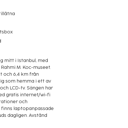
illåtna
tsbox
d
g mitt i Istanbul, med
ch Rahmi M. Koc-museet.
t och 6,4 km från
dig som hemma i ett av
och LCD-tv. Sängen har
d gratis internet/wi-fi
tationer och
t finns laptopanpassade
uds dagligen. Avstånd