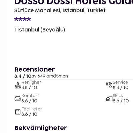
Dosso Dossi Hotels Gol
Sütlüce Mahallesi, Istanbul, Turkiet
I Istanbul (Beyoğlu)
Recensioner
8.4 / 10
av 649 omdömen
Renlighet
Service
8.8 / 10
8.8 / 10
Komfort
Skick
8.6 / 10
8.6 / 10
Faciliteter
8.6 / 10
Bekvämligheter