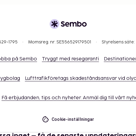
rs eller vårdnadshavares
dets rum.
 de kontaktar boendet
529-1795
Momsreg. nr: SE556529179501
Styrelsens säte:
ftelsen (tilläggsavgifter
et om avgifter).
om utökad rengöring och
obba på Sembo
Tryggt med resegaranti
Destinatione
lmänna ytor rengörs med
flygbolag
Lufttrafikföretags skadeståndsansvar vid oly
h handdukar tvättas i
Få erbjudanden, tips och nyheter. Anmäl dig till vårt ny
Cookie-inställningar