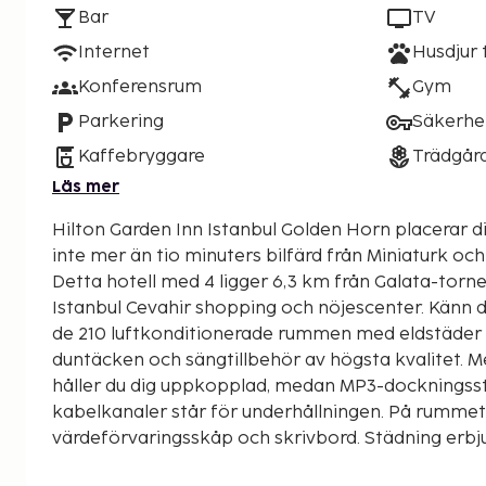
Bar
TV
Internet
Husdjur t
Konferensrum
Gym
Parkering
Säkerhe
Kaffebryggare
Trädgår
Läs mer
Hilton Garden Inn Istanbul Golden Horn placerar di
inte mer än tio minuters bilfärd från Miniaturk o
Detta hotell med 4 ligger 6,3 km från Galata-torne
Istanbul Cevahir shopping och nöjescenter. Känn 
de 210 luftkonditionerade rummen med eldstäder 
duntäcken och sängtillbehör av högsta kvalitet. Me
håller du dig uppkopplad, medan MP3-dockningss
kabelkanaler står för underhållningen. På rumme
värdeförvaringsskåp och skrivbord. Städning erbj
avrundas till närmsta decimal.