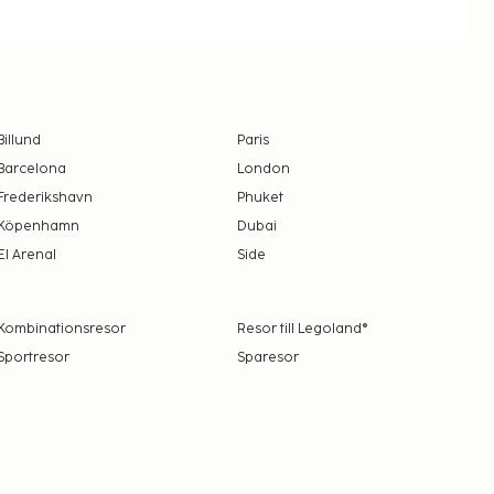
Billund
Paris
Barcelona
London
Frederikshavn
Phuket
Köpenhamn
Dubai
El Arenal
Side
Kombinationsresor
Resor till Legoland®
Sportresor
Sparesor