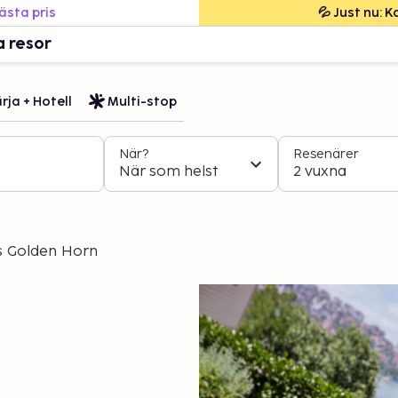
bästa pris
💦 Just nu: 
a resor
rja + Hotell
Multi-stop
När?
Resenärer
När som helst
2 vuxna
s Golden Horn