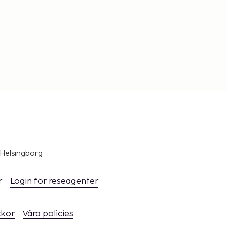
 Helsingborg
r
Login för reseagenter
ckor
Våra policies