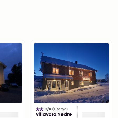
10
/10
(
1
Betyg
)
VillaVasa Nedre