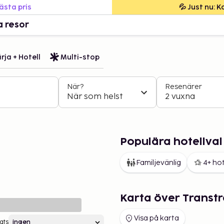
bästa pris
💦 Just nu: 
a resor
rja + Hotell
Multi-stop
När?
Resenärer
När som helst
2 vuxna
Populära hotellval
Familjevänlig
4+ hot
Karta över Transt
Visa på karta
ats