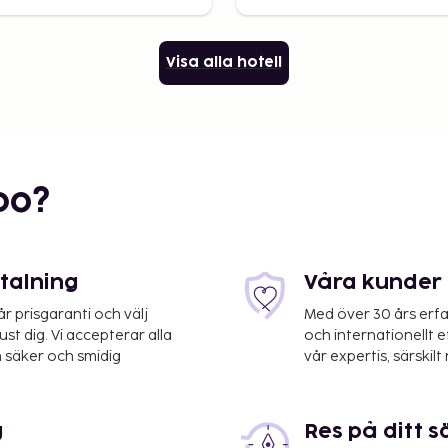
Visa alla hotell
bo?
etalning
Våra kunder 
 prisgaranti och välj
Med över 30 års erfa
st dig. Vi accepterar alla
och internationellt 
 säker och smidig
vår expertis, särskilt 
g
Res på ditt s