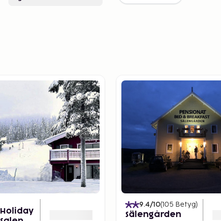
9.4
/10
(
105
Betyg
)
 Holiday
Sälengården