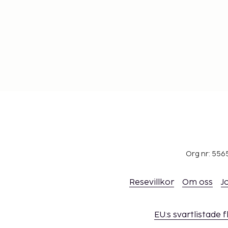
Org nr: 556
Resevillkor
Om oss
J
EU:s svartlistade 