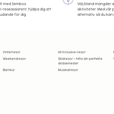
elt med Sembos
Välj bland mängder a
-reseassistent, hjälpa dig att
aktiviteter. Med vår p
judande för dig.
alternativ, så du kan 
Vinterresor
All Inclusive-resor
Weekendresor
Skidresor – hitta din perfekta
skidsemester
Barnkul
Musikalresor