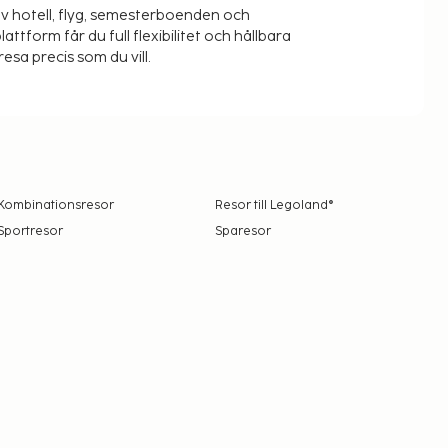
v hotell, flyg, semesterboenden och
lattform får du full flexibilitet och hållbara
resa precis som du vill.
Kombinationsresor
Resor till Legoland®
Sportresor
Sparesor