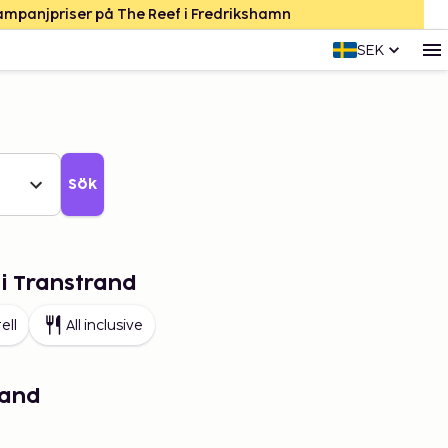
Kampanjpriser på The Reef i Fredrikshamn
SEK
Sök
 i Transtrand
ell
All inclusive
rand