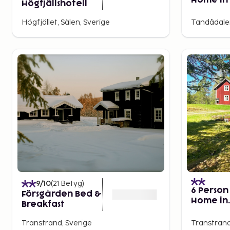
Home in 
Högfjällshotell
Högfjället, Sälen, Sverige
Tandådalen
9
/10
(
21
Betyg
)
6 Person
Försgården Bed &
Home in
Breakfast
Transtr
Transtrand, Sverige
Transtrand