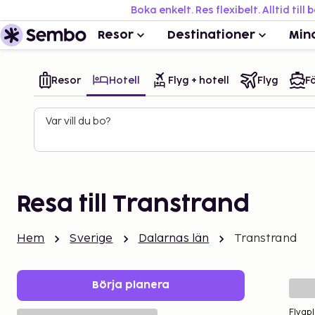
Boka enkelt. Res flexibelt. Alltid till 
Resor
Destinationer
Min
Resor
Hotell
Flyg + hotell
Flyg
Fä
Var vill du bo?
Resa till Transtrand
Hem
Sverige
Dalarnas län
Transtrand
Börja planera
Flygpl