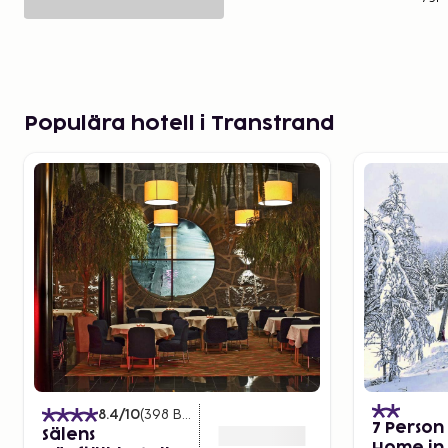
Populära hotell i Transtrand
8.4
/10
(
398
Betyg
)
7 Person
Sälens