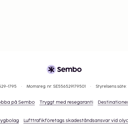
529-1795
Momsreg. nr: SE556529179501
Styrelsens säte:
obba på Sembo
Tryggt med resegaranti
Destinatione
flygbolag
Lufttrafikföretags skadeståndsansvar vid oly