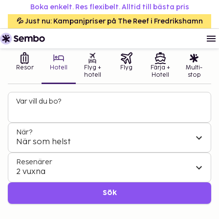
Boka enkelt. Res flexibelt. Alltid till bästa pris
💦 Just nu: Kampanjpriser på The Reef i Fredrikshamn
Resor
Hotell
Flyg +
Flyg
Färja +
Multi-
hotell
Hotell
stop
Var vill du bo?
När?
När som helst
Resenärer
2 vuxna
Sök