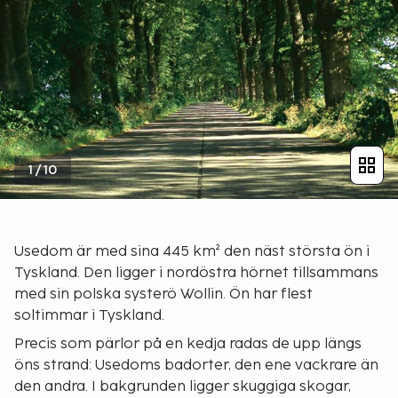
1
/
10
Usedom är med sina 445 km² den näst största ön i
Tyskland. Den ligger i nordöstra hörnet tillsammans
med sin polska systerö Wollin. Ön har flest
soltimmar i Tyskland.
Precis som pärlor på en kedja radas de upp längs
öns strand: Usedoms badorter, den ene vackrare än
den andra. I bakgrunden ligger skuggiga skogar,