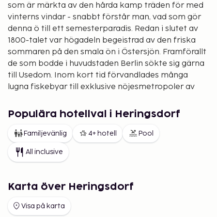
som är märkta av den hårda kamp träden för med
vinterns vindar - snabbt förstår man, vad som gör
denna ö till ett semesterparadis. Redan i slutet av
1800-talet var högadeln begeistrad av den friska
sommaren på den smala ön i Östersjön. Framförallt
de som bodde i huvudstaden Berlin sökte sig gärna
till Usedom. Inom kort tid förvandlades många
lugna fiskebyar till exklusive nöjesmetropoler av
europeiskt format och ön blev till Berlins "badkar". I
Ahlbeck, Heringsdorf och Bansin tillbringade till och
Populära hotellval i Heringsdorf
med Wilhelm II en hel del tid, därför kallas dessa
orter fortfarande "kejsarbadorter".
Familjevänlig
4+ hotell
Pool
I alla dessa orter polerar man åter upp den image
All inclusive
som byggts upp under den tid badorterna uppstod
- med nostalgisk och kultiverad charm. Bakom de
omsorgsfullt restaurerade fasaderna befinner sig
Karta över Heringsdorf
komfortabla hotell och trivsamma pensionat.
Visa på karta
Naturligtvis har också moderna kuranstalter