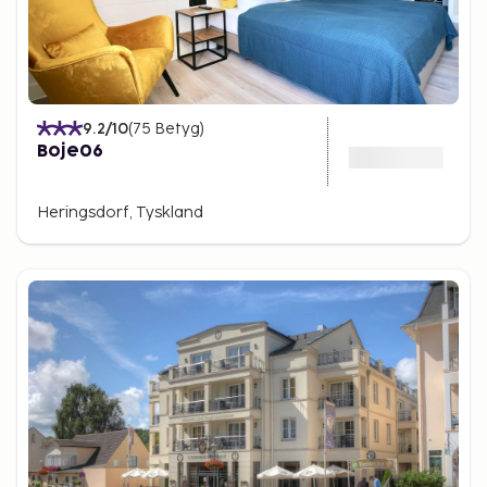
9.2
/10
(
75
Betyg
)
Boje06
Heringsdorf, Tyskland