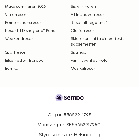
Maxa sommaren 2026
Sista minuten
Vinterresor
All Inclusive-resor
Kombinationsresor
Resor till Legoland®
Resor till Disneyland® Paris
Öluffarresor
Weekendresor
Skidresor – hitta din perfekta
skidsemester
Sportresor
Sparesor
Bilsemester i Europa
Familjevänliga hotell
Barnkul
Musikalresor
Org nr: 556529-1795
Momsreg. nr: SE556529179501
Styrelsens säte: Helsingborg