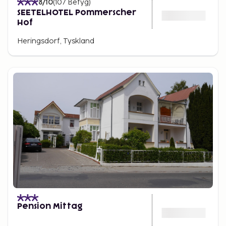
8
/10
(
107
Betyg
)
SEETELHOTEL Pommerscher
Hof
Heringsdorf, Tyskland
Pension Mittag