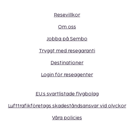
Resevillkor
Om oss
Jobba på Sembo
Tryggt med resegaranti
Destinationer
Login för reseagenter
EU:s svartlistade flygbolag
Lufttrafikföretags skadeståndsansvar vid olyckor
Våra policies