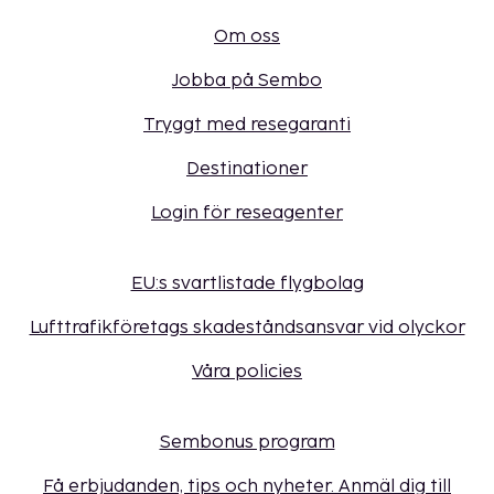
Om oss
Jobba på Sembo
Tryggt med resegaranti
Destinationer
Login för reseagenter
EU:s svartlistade flygbolag
Lufttrafikföretags skadeståndsansvar vid olyckor
Våra policies
Sembonus program
Få erbjudanden, tips och nyheter. Anmäl dig till