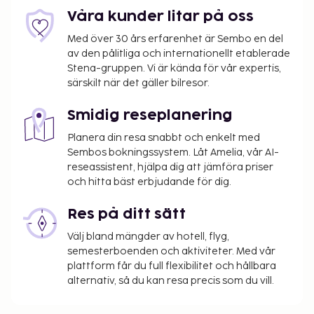
ansiktsbehandlingar. Här har du bland annat tillgång
Våra kunder litar på oss
till bastu, fitnesscenter och hyrcyklar. Boendet har
Med över 30 års erfarenhet är Sembo en del
även gratis wi-fi, conciergetjänster och
av den pålitliga och internationellt etablerade
bröllopstjänster. Detta hotell har 3 restauranger.
Stena-gruppen. Vi är kända för vår expertis,
Avsluta dagen med en drink på boendets bar. Här
särskilt när det gäller bilresor.
erbjuds en gratis frukostbuffé dagligen mellan 07.30
Smidig reseplanering
och 11.00.
Du kommer att ombes att betala följande avgifter
Planera din resa snabbt och enkelt med
Sembos bokningssystem. Låt Amelia, vår AI-
på boendet – avgifterna kan inkludera tillämpliga
reseassistent, hjälpa dig att jämföra priser
skatter:
och hitta bäst erbjudande för dig.
En stadsskatt tas ut av staden och betalas på
boendet. Skatten är säsongsbunden och gäller
Res på ditt sätt
inte alltid året om. Undantag från skatten kan
Välj bland mängder av hotell, flyg,
finnas. Kontakta boendet med hjälp av
semesterboenden och aktiviteter. Med vår
uppgifterna i bokningsbekräftelsen för mer
plattform får du full flexibilitet och hållbara
information.
alternativ, så du kan resa precis som du vill.
Stadsskatt: Från 1 januari till 31 mars, EUR 2.90
per person per natt. Skatten gäller inte barn