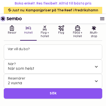
Boka enkelt. Res flexibelt. Alltid till bästa pris
💦 Just nu: Kampanjpriser på The Reef i Fredrikshamn
Resor
Hotell
Flyg +
Flyg
Färja +
Multi-
hotell
Hotell
stop
Var vill du bo?
När?
När som helst
Resenärer
2 vuxna
Sök