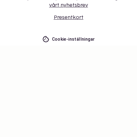
vårt nyhetsbrev
Presentkort
Cookie-inställningar
Missa inget – få de senaste
uppdateringarna
Håll dig uppdaterad med det senaste från oss! Få
reseinspiration, tips och tillgång till exklusiva
erbjudanden.
Prenumerera