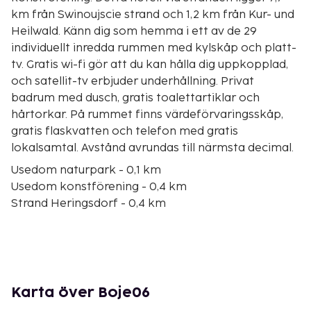
km från Swinoujscie strand och 1,2 km från Kur- und
Heilwald. Känn dig som hemma i ett av de 29
individuellt inredda rummen med kylskåp och platt-
tv. Gratis wi-fi gör att du kan hålla dig uppkopplad,
och satellit-tv erbjuder underhållning. Privat
badrum med dusch, gratis toalettartiklar och
hårtorkar. På rummet finns värdeförvaringsskåp,
gratis flaskvatten och telefon med gratis
lokalsamtal. Avstånd avrundas till närmsta decimal.
Usedom naturpark - 0,1 km
Usedom konstförening - 0,4 km
Strand Heringsdorf - 0,4 km
Heringsdorfs pir - 0,6 km
Kur- und Heilwald - 0,7 km
Ahlbecks strand - 0,9 km
Museum Villa Irmgard - 1 km
Usedom trädtoppspromenad - 1,3 km
Karta över Boje06
Bansin Strand - 1,8 km