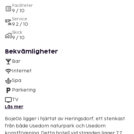
Faciliteter
9 / 10
Service
9.2 / 10
Skick
9 / 10
Bekvämligheter
Bar
Internet
Spa
Parkering
TV
Läs mer
Boje06 ligger i hjärtat av Heringsdorf, ett stenkast
från både Usedom naturpark och Usedom
konstförening. Detta hotell vid stranden ligger 7,7