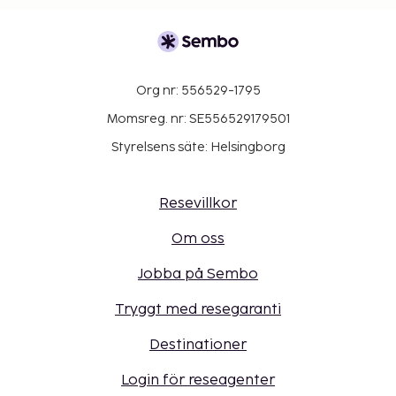
Org nr: 556529-1795
Momsreg. nr: SE556529179501
Styrelsens säte: Helsingborg
Resevillkor
Om oss
Jobba på Sembo
Tryggt med resegaranti
Destinationer
Login för reseagenter