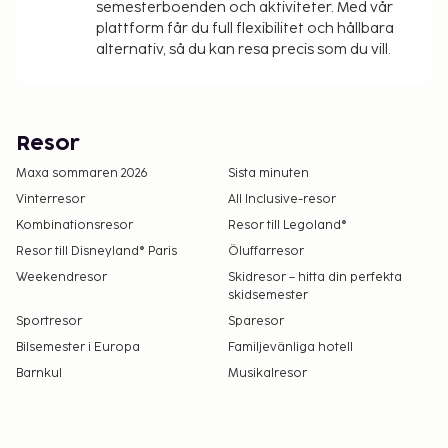
semesterboenden och aktiviteter. Med vår
plattform får du full flexibilitet och hållbara
alternativ, så du kan resa precis som du vill.
Resor
Maxa sommaren 2026
Sista minuten
Vinterresor
All Inclusive-resor
Kombinationsresor
Resor till Legoland®
Resor till Disneyland® Paris
Öluffarresor
Weekendresor
Skidresor – hitta din perfekta
skidsemester
Sportresor
Sparesor
Bilsemester i Europa
Familjevänliga hotell
Barnkul
Musikalresor