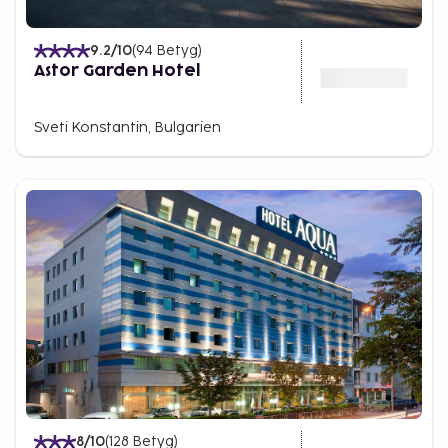
9.2
/10
(
94
Betyg
)
Astor Garden Hotel
Sveti Konstantin, Bulgarien
8
/10
(
128
Betyg
)