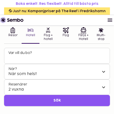
Boka enkelt. Res flexibelt. Alltid till bästa pris
💦 Just nu: Kampanjpriser på The Reef i Fredrikshamn
Resor
Hotell
Flyg +
Flyg
Färja +
Multi-
hotell
Hotell
stop
Var vill du bo?
När?
När som helst
Resenärer
2 vuxna
Sök