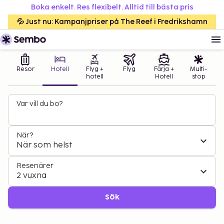
Boka enkelt. Res flexibelt. Alltid till bästa pris
💦 Just nu: Kampanjpriser på The Reef i Fredrikshamn
Resor
Hotell
Flyg +
Flyg
Färja +
Multi-
hotell
Hotell
stop
Var vill du bo?
När?
När som helst
Resenärer
2 vuxna
Sök