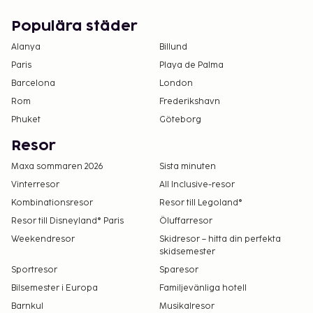
Populära städer
Alanya
Billund
Paris
Playa de Palma
Barcelona
London
Rom
Frederikshavn
Phuket
Göteborg
Resor
Maxa sommaren 2026
Sista minuten
Vinterresor
All Inclusive-resor
Kombinationsresor
Resor till Legoland®
Resor till Disneyland® Paris
Öluffarresor
Weekendresor
Skidresor – hitta din perfekta
skidsemester
Sportresor
Sparesor
Bilsemester i Europa
Familjevänliga hotell
Barnkul
Musikalresor