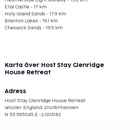
Heatherslaw Light Railway - 15,6 km
Etal Castle - 17 km
Holy Island Sands - 17,9 km
Branton Lakes - 19,1 km
Cheswick Sands - 19,5 km
Northumberland Coast - 20,1 km
Flodden Battlefield - 20,3 km
Goswick Sands - 20,4 km
Goswick Links Golf Club - 20,4 km
The Swan Centre for Leisure - 20,6 km
Karta över Host Stay Glenridge
Berwick Sports & Leisure Centre - 20,8 km
House Retreat
Den största flygplatsen i närheten är Newcastle,
England (NCL-Newcastle Intl.) - 79,4 km
Adress
Avgiftsfri parkering erbjuds på plats. Njut av
Host Stay Glenridge House Retreat
utsikten från deras trädgården och dra nytta av
Wooler, England, Storbritannien
deras gratis wi-fi.
N 55.585045 E -2.003182
En obligatorisk städavgift ingår i boendets hyra.
Boendet rengörs av städpersonal.