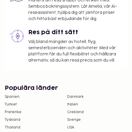
Planera din resa snabbt och enkelt med
Sembos bokningssystem. Låt Amelia, vår AI-
reseassistent, hjälpa dig att jämföra priser
och hitta bäst erbjudande för dig.
Res på ditt sätt
Välj bland mängder av hotell, flyg,
semesterboenden och aktiviteter. Med vår
plattform får du full flexibilitet och hållbara
alternativ, så du kan resa precis som du vill.
Populära länder
Spanien
Danmark
Turkiet
Italien
Frankrike
Grekland
Tyskland
Sverige
Thailand
USA