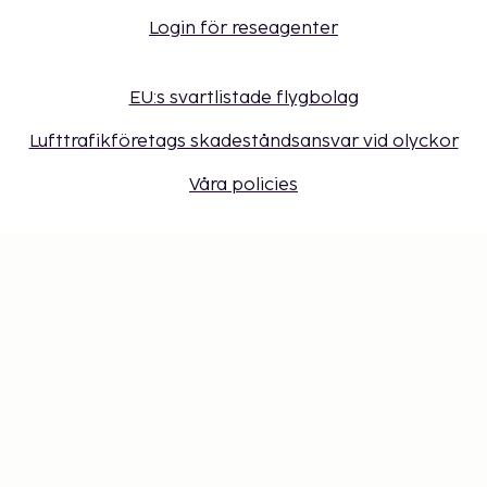
Login för reseagenter
EU:s svartlistade flygbolag
Lufttrafikföretags skadeståndsansvar vid olyckor
Våra policies
Sembonus program
Få erbjudanden, tips och nyheter. Anmäl dig till
vårt nyhetsbrev
Presentkort
Cookie-inställningar