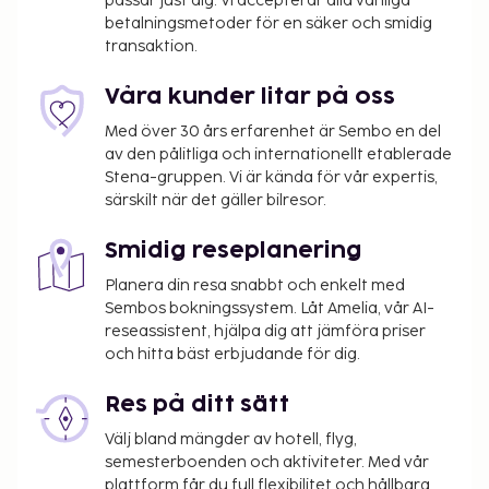
passar just dig. Vi accepterar alla vanliga
betalningsmetoder för en säker och smidig
transaktion.
Våra kunder litar på oss
Med över 30 års erfarenhet är Sembo en del
av den pålitliga och internationellt etablerade
Stena-gruppen. Vi är kända för vår expertis,
särskilt när det gäller bilresor.
Smidig reseplanering
Planera din resa snabbt och enkelt med
Sembos bokningssystem. Låt Amelia, vår AI-
reseassistent, hjälpa dig att jämföra priser
och hitta bäst erbjudande för dig.
Res på ditt sätt
Välj bland mängder av hotell, flyg,
semesterboenden och aktiviteter. Med vår
plattform får du full flexibilitet och hållbara