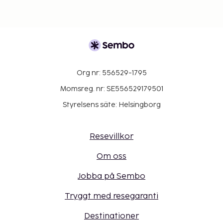
Org nr: 556529-1795
Momsreg. nr: SE556529179501
Styrelsens säte: Helsingborg
Resevillkor
Om oss
Jobba på Sembo
Tryggt med resegaranti
Destinationer