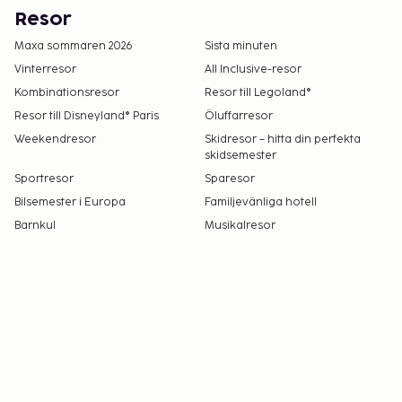
Resor
Maxa sommaren 2026
Sista minuten
Vinterresor
All Inclusive-resor
Kombinationsresor
Resor till Legoland®
Resor till Disneyland® Paris
Öluffarresor
Weekendresor
Skidresor – hitta din perfekta
skidsemester
Sportresor
Sparesor
Bilsemester i Europa
Familjevänliga hotell
Barnkul
Musikalresor