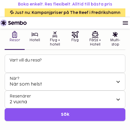
Boka enkelt. Res flexibelt. Alltid till bästa pris
💦 Just nu: Kampanjpriser på The Reef i Fredrikshamn
Resor
Hotell
Flyg +
Flyg
Färja +
Multi-
hotell
Hotell
stop
Vart vill du resa?
När?
När som helst
Resenärer
2 vuxna
Sök