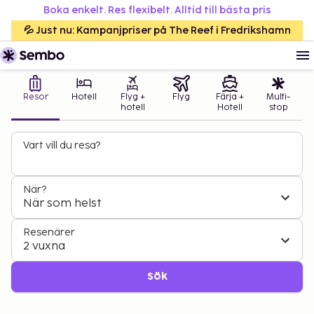
Boka enkelt. Res flexibelt. Alltid till bästa pris
💦 Just nu: Kampanjpriser på The Reef i Fredrikshamn
Resor
Hotell
Flyg +
Flyg
Färja +
Multi-
hotell
Hotell
stop
Vart vill du resa?
När?
När som helst
Resenärer
2 vuxna
Sök