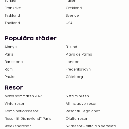
Turkiet
Italien
Frankrike
Grekland
Tyskland
Sverige
Thailand
USA
Populära städer
Alanya
Billund
Paris
Playa de Palma
Barcelona
London
Rom
Frederikshavn
Phuket
Göteborg
Resor
Maxa sommaren 2026
Sista minuten
Vinterresor
All Inclusive-resor
Kombinationsresor
Resor till Legoland®
Resor till Disneyland® Paris
Öluffarresor
Weekendresor
Skidresor – hitta din perfekta