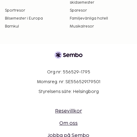
skidsemester
Sportresor
Sparesor
Bilsemester i Europa
Familjevänliga hotell
Barnkul
Musikalresor
Org nr: 556529-1795
Momsreg. nr: SE556529179501
Styrelsens säte: Helsingborg
Resevillkor
Om oss
Jobba på Sembo