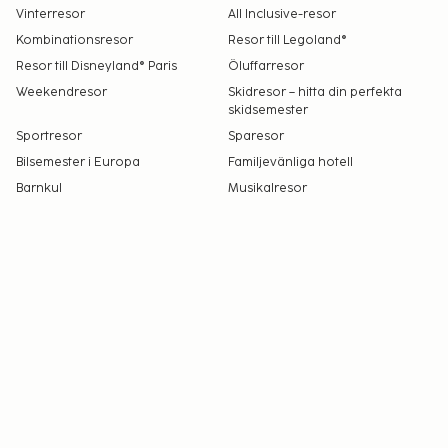
Vinterresor
All Inclusive-resor
Kombinationsresor
Resor till Legoland®
Resor till Disneyland® Paris
Öluffarresor
Weekendresor
Skidresor – hitta din perfekta
skidsemester
Sportresor
Sparesor
Bilsemester i Europa
Familjevänliga hotell
Barnkul
Musikalresor