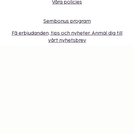
Våra policies
Sembonus program
Få erbjudanden, tips och nyheter. Anmäl dig till
vårt nyhetsbrev
Presentkort
Cookie-inställningar
Missa inget – få de senaste
uppdateringarna
Håll dig uppdaterad med det senaste från oss! Få
reseinspiration, tips och tillgång till exklusiva
erbjudanden.