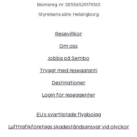
Momsreg. nr: SE556529179501
Styrelsens säte: Helsingborg
Resevillkor
Om oss
Jobba på Sembo
Tryggt med resegaranti
Destinationer
Login för reseagenter
EU:s svartlistade flygbolag
Lufttrafikföretags skadeståndsansvar vid olyckor