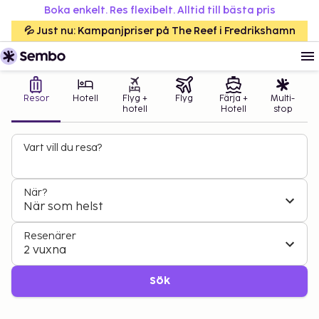
Boka enkelt. Res flexibelt. Alltid till bästa pris
💦 Just nu: Kampanjpriser på The Reef i Fredrikshamn
Resor
Hotell
Flyg +
Flyg
Färja +
Multi-
hotell
Hotell
stop
Vart vill du resa?
När?
När som helst
Resenärer
2 vuxna
Sök