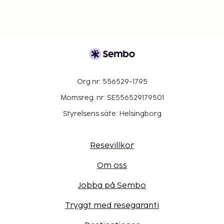
Org nr: 556529-1795
Momsreg. nr: SE556529179501
Styrelsens säte: Helsingborg
Resevillkor
Om oss
Jobba på Sembo
Tryggt med resegaranti