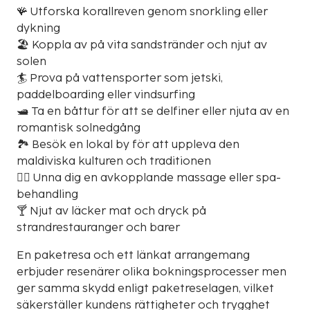
🪸 Utforska korallreven genom snorkling eller
dykning
🏖️ Koppla av på vita sandstränder och njut av
solen
🏄 Prova på vattensporter som jetski,
paddelboarding eller vindsurfing
🛥️ Ta en båttur för att se delfiner eller njuta av en
romantisk solnedgång
🏞️ Besök en lokal by för att uppleva den
maldiviska kulturen och traditionen
🧖‍♀️ Unna dig en avkopplande massage eller spa-
behandling
🍸 Njut av läcker mat och dryck på
strandrestauranger och barer
En paketresa och ett länkat arrangemang
erbjuder resenärer olika bokningsprocesser men
ger samma skydd enligt paketreselagen, vilket
säkerställer kundens rättigheter och trygghet