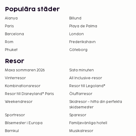
Populära städer
Alanya
Billund
Paris
Playa de Palma
Barcelona
London
Rom
Frederikshavn
Phuket
Göteborg
Resor
Maxa sommaren 2026
Sista minuten
Vinterresor
All Inclusive-resor
Kombinationsresor
Resor till Legoland®
Resor till Disneyland® Paris
Öluffarresor
Weekendresor
Skidresor – hitta din perfekta
skidsemester
Sportresor
Sparesor
Bilsemester i Europa
Familjevänliga hotell
Barnkul
Musikalresor