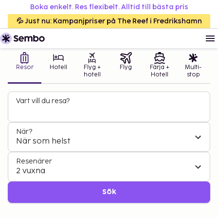
Boka enkelt. Res flexibelt. Alltid till bästa pris
💦 Just nu: Kampanjpriser på The Reef i Fredrikshamn
Resor
Hotell
Flyg +
Flyg
Färja +
Multi-
hotell
Hotell
stop
Vart vill du resa?
När?
När som helst
Resenärer
2 vuxna
Sök