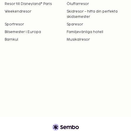
Resor till Disneyland® Paris
Öluffarresor
Weekendresor
Skidresor – hitta din perfekta
skidsemester
Sportresor
Sparesor
Bilsemester i Europa
Familjevänliga hotell
Barnkul
Musikalresor