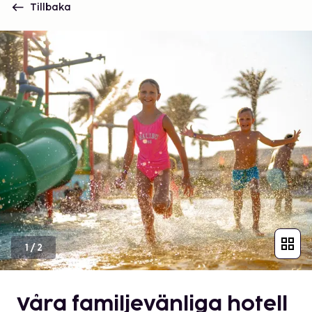
Tillbaka
1
/
2
Våra familjevänliga hotell