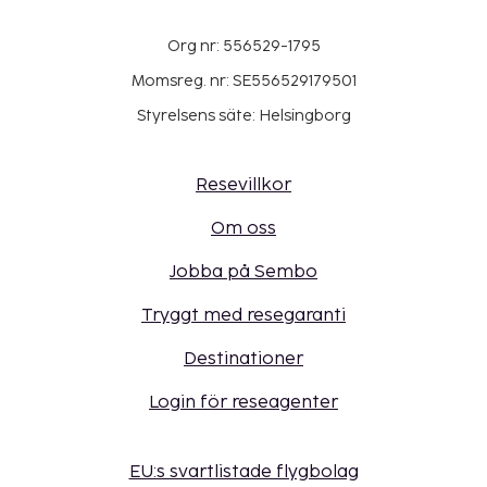
Org nr: 556529-1795
Momsreg. nr: SE556529179501
Styrelsens säte: Helsingborg
Resevillkor
Om oss
Jobba på Sembo
Tryggt med resegaranti
Destinationer
Login för reseagenter
EU:s svartlistade flygbolag