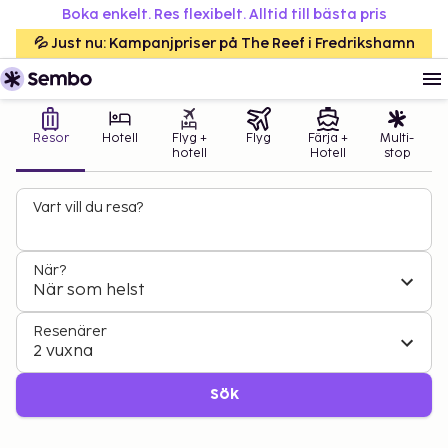
Boka enkelt. Res flexibelt. Alltid till bästa pris
💦 Just nu: Kampanjpriser på The Reef i Fredrikshamn
Resor
Hotell
Flyg +
Flyg
Färja +
Multi-
hotell
Hotell
stop
Vart vill du resa?
När?
När som helst
Resenärer
2 vuxna
Sök