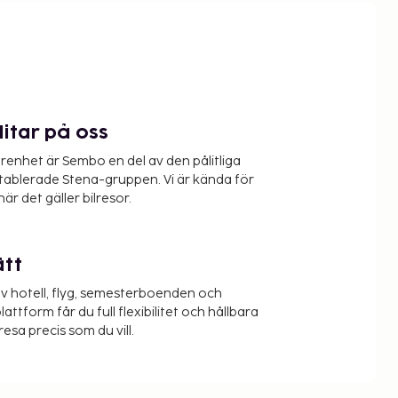
litar på oss
renhet är Sembo en del av den pålitliga
etablerade Stena-gruppen. Vi är kända för
när det gäller bilresor.
ätt
v hotell, flyg, semesterboenden och
lattform får du full flexibilitet och hållbara
resa precis som du vill.