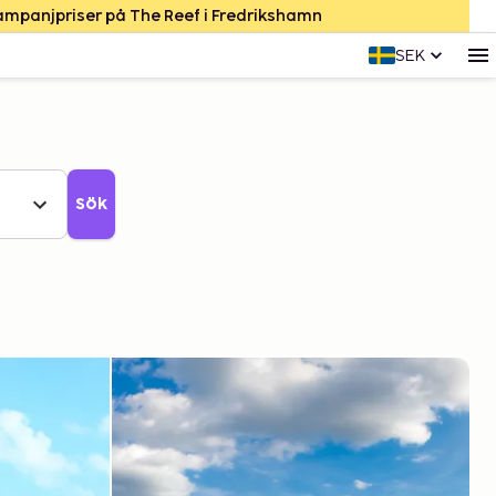
Kampanjpriser på The Reef i Fredrikshamn
SEK
Sök