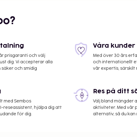
bo?
etalning
Våra kunder 
 prisgaranti och välj
Med över 30 års erfa
st dig. Vi accepterar alla
och internationellt 
 säker och smidig
vår expertis, särskilt 
g
Res på ditt s
elt med Sembos
Välj bland mängder a
-reseassistent, hjälpa dig att
aktiviteter. Med vår p
judande för dig.
alternativ, så du kan 