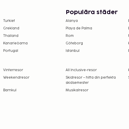
Populära städer
Turkiet
Alanya
Grekland
Playa de Palma
Thailand
Rom
Kanarieöarna
Göteborg
Portugal
Istanbul
Vinterresor
All Inclusive-resor
Weekendresor
Skidresor – hitta din perfekta
skidsemester
Barnkul
Musikalresor