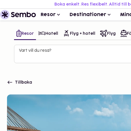
Boka enkelt. Res flexibelt. Alltid till 
Resor
Destinationer
Min
Resor
Hotell
Flyg + hotell
Flyg
Fä
Vart vill du resa?
Tillbaka