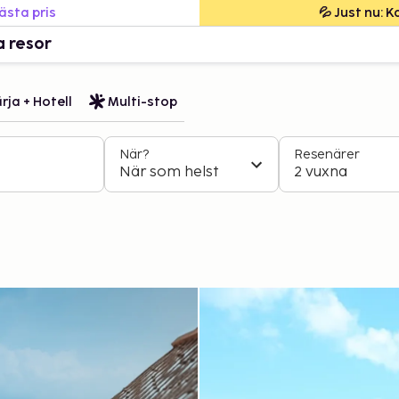
bästa pris
💦 Just nu: 
a resor
rja + Hotell
Multi-stop
När?
Resenärer
När som helst
2 vuxna