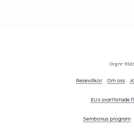
Org nr: 556
Resevillkor
Om oss
J
EU:s svartlistade 
Sembonus program