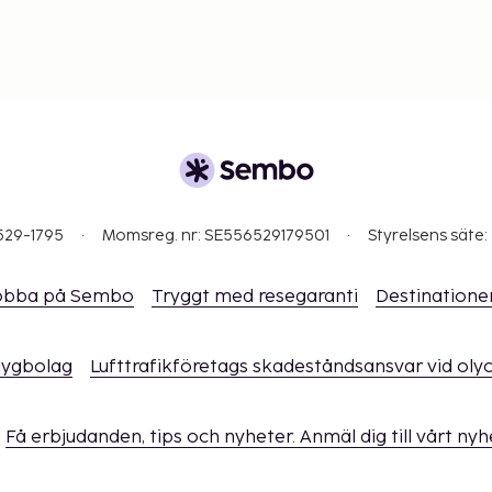
529-1795
Momsreg. nr: SE556529179501
Styrelsens säte:
obba på Sembo
Tryggt med resegaranti
Destinatione
flygbolag
Lufttrafikföretags skadeståndsansvar vid oly
Få erbjudanden, tips och nyheter. Anmäl dig till vårt ny