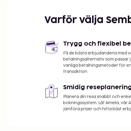
Varför välja Sem
Trygg och flexibel b
Få de bästa erbjudandena med vår
betalningsalternativ som passar ju
vanliga betalningsmetoder för en
transaktion.
Smidig reseplanerin
Planera din resa snabbt och enk
bokningssystem. Låt Amelia, vår AI
jämföra priser och hitta bäst erb