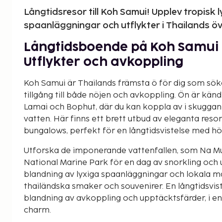
Långtidsresor till Koh Samui! Upplev tropisk l
spaanläggningar och utflykter i Thailands öv
Långtidsboende på Koh Samui 
Utflykter och avkoppling
Koh Samui är Thailands främsta ö för dig som sök
tillgång till både nöjen och avkoppling. Ön är kän
Lamai och Bophut, där du kan koppla av i skuggan
vatten. Här finns ett brett utbud av eleganta resor
bungalows, perfekt för en långtidsvistelse med hö
Utforska de imponerande vattenfallen, som Na Mua
National Marine Park för en dag av snorkling och
blandning av lyxiga spaanläggningar och lokala 
thailändska smaker och souvenirer. En långtidsvis
blandning av avkoppling och upptäcktsfärder, i en
charm.