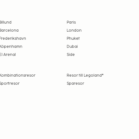
Billund
Paris
Barcelona
London
Frederikshavn
Phuket
Köpenhamn
Dubai
El Arenal
Side
Kombinationsresor
Resor till Legoland®
Sportresor
Sparesor