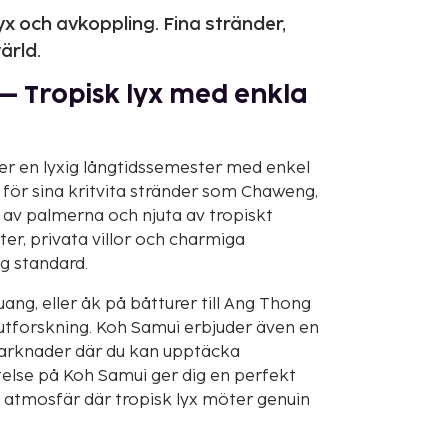
yx och avkoppling. Fina stränder,
ärld.
– Tropisk lyx med enkla
er en lyxig långtidssemester med enkel
d för sina kritvita stränder som Chaweng,
 av palmerna och njuta av tropiskt
ter, privata villor och charmiga
g standard.
ng, eller åk på båtturer till Ang Thong
 utforskning. Koh Samui erbjuder även en
marknader där du kan upptäcka
telse på Koh Samui ger dig en perfekt
 atmosfär där tropisk lyx möter genuin