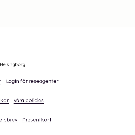
 Helsingborg
r
Login för reseagenter
ckor
Våra policies
hetsbrev
Presentkort