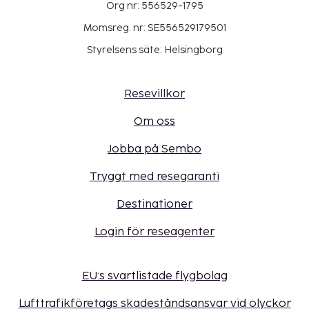
Org nr: 556529-1795
Momsreg. nr: SE556529179501
Styrelsens säte: Helsingborg
Resevillkor
Om oss
Jobba på Sembo
Tryggt med resegaranti
Destinationer
Login för reseagenter
EU:s svartlistade flygbolag
Lufttrafikföretags skadeståndsansvar vid olyckor