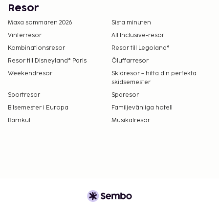
Resor
Maxa sommaren 2026
Sista minuten
Vinterresor
All Inclusive-resor
Kombinationsresor
Resor till Legoland®
Resor till Disneyland® Paris
Öluffarresor
Weekendresor
Skidresor – hitta din perfekta
skidsemester
Sportresor
Sparesor
Bilsemester i Europa
Familjevänliga hotell
Barnkul
Musikalresor