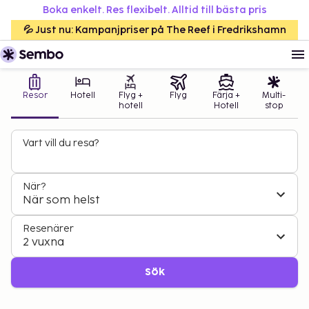
Boka enkelt. Res flexibelt. Alltid till bästa pris
💦 Just nu: Kampanjpriser på The Reef i Fredrikshamn
Resor
Hotell
Flyg +
Flyg
Färja +
Multi-
hotell
Hotell
stop
Vart vill du resa?
När?
När som helst
Resenärer
2 vuxna
Sök