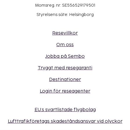
Momsreg. nr: SE556529179501
Styrelsens säte: Helsingborg
Resevillkor
Om oss
Jobba på Sembo
Tryggt med resegaranti
Destinationer
Login för reseagenter
EU:s svartlistade flygbolag
Lufttrafikföretags skadeståndsansvar vid olyckor