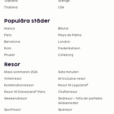
Tyskland
Sverige
Thailand
USA
Populära städer
Alanya
Billund
Paris
Playa de Palma
Barcelona
London
Rom
Frederikshavn
Phuket
Göteborg
Resor
Maxa sommaren 2026
Sista minuten
Vinterresor
All Inclusive-resor
Kombinationsresor
Resor till Legoland®
Resor till Disneyland® Paris
Öluffarresor
Weekendresor
Skidresor – hitta din perfekta
skidsemester
Sportresor
Sparesor