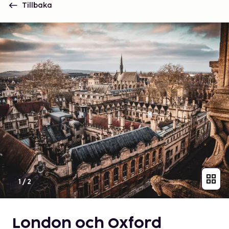
Tillbaka
1
/
2
London och Oxford