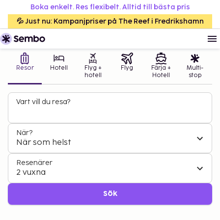
Boka enkelt. Res flexibelt. Alltid till bästa pris
💦 Just nu: Kampanjpriser på The Reef i Fredrikshamn
Resor
Hotell
Flyg +
Flyg
Färja +
Multi-
hotell
Hotell
stop
Vart vill du resa?
När?
När som helst
Resenärer
2 vuxna
Sök