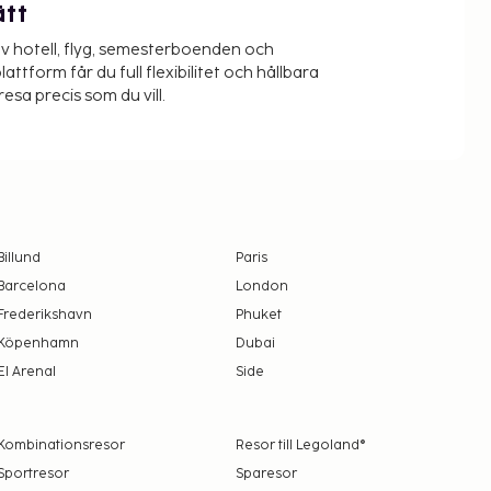
ätt
v hotell, flyg, semesterboenden och
lattform får du full flexibilitet och hållbara
resa precis som du vill.
Billund
Paris
Barcelona
London
Frederikshavn
Phuket
Köpenhamn
Dubai
El Arenal
Side
Kombinationsresor
Resor till Legoland®
Sportresor
Sparesor