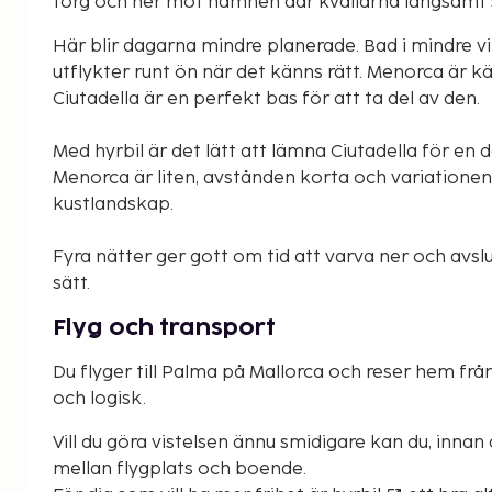
torg och ner mot hamnen där kvällarna långsamt s
Här blir dagarna mindre planerade. Bad i mindre v
utflykter runt ön när det känns rätt. Menorca är k
Ciutadella är en perfekt bas för att ta del av den.
Med hyrbil är det lätt att lämna Ciutadella för en 
Menorca är liten, avstånden korta och variationen st
kustlandskap.
Fyra nätter ger gott om tid att varva ner och avsl
sätt.
Flyg och transport
Du flyger till Palma på Mallorca och reser hem frå
och logisk.
Vill du göra vistelsen ännu smidigare kan du, innan 
mellan flygplats och boende.