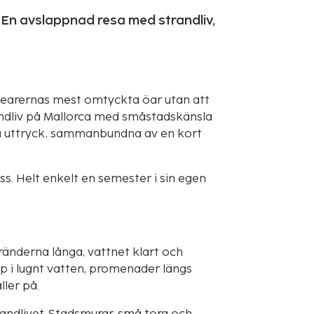
 En avslappnad resa med strandliv,
Balearernas mest omtyckta öar utan att
randliv på Mallorca med småstadskänsla
a uttryck, sammanbundna av en kort
ss. Helt enkelt en semester i sin egen
tränderna långa, vattnet klart och
 i lugnt vatten, promenader längs
ller på.