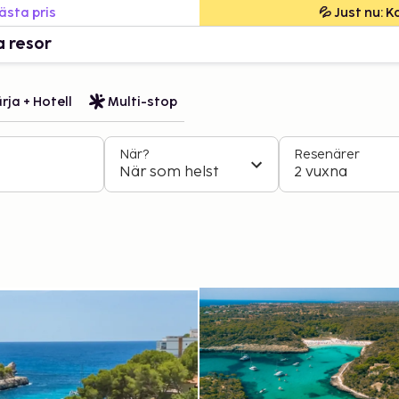
bästa pris
💦 Just nu: 
a resor
rja + Hotell
Multi-stop
När?
Resenärer
När som helst
2 vuxna