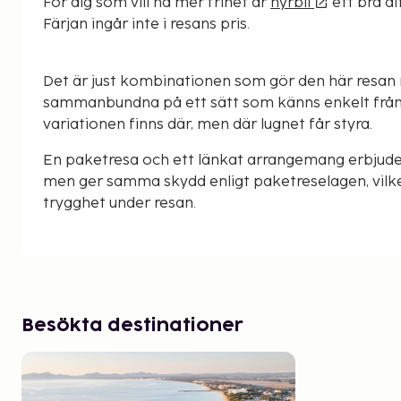
För dig som vill ha mer frihet är
hyrbil
ett bra al
Färjan ingår inte i resans pris.
Det är just kombinationen som gör den här resan r
sammanbundna på ett sätt som känns enkelt från bö
variationen finns där, men där lugnet får styra.
En paketresa och ett länkat arrangemang erbjude
men ger samma skydd enligt paketreselagen, vilke
trygghet under resan.
Besökta destinationer