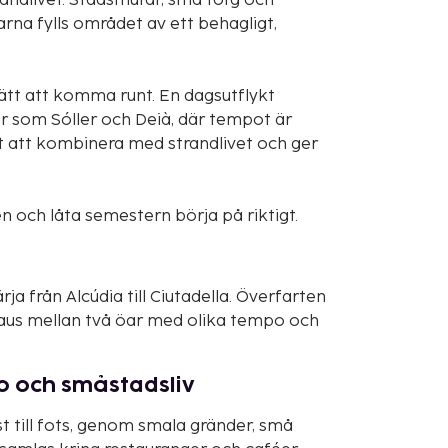
randlivet. Stadsmurar, små torg och
rna fylls området av ett behagligt,
 sätt att komma runt. En dagsutflykt
er som Sóller och Deià, där tempot är
t att kombinera med strandlivet och ger
n och låta semestern börja på riktigt.
a från Alcúdia till Ciutadella. Överfarten
paus mellan två öar med olika tempo och
o och småstadsliv
t till fots, genom smala gränder, små