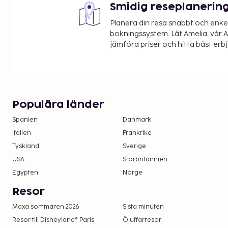
Smidig reseplanerin
Planera din resa snabbt och enk
bokningssystem. Låt Amelia, vår AI
jämföra priser och hitta bäst erb
Populära länder
Spanien
Danmark
Italien
Frankrike
Tyskland
Sverige
USA
Storbritannien
Egypten
Norge
Resor
Maxa sommaren 2026
Sista minuten
Resor till Disneyland® Paris
Öluffarresor