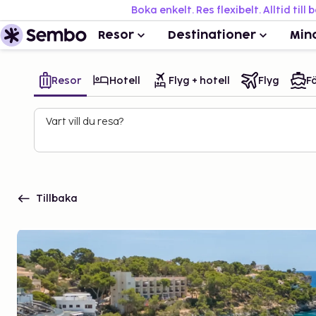
Boka enkelt. Res flexibelt. Alltid till 
Resor
Destinationer
Min
Resor
Hotell
Flyg + hotell
Flyg
Fä
Vart vill du resa?
Tillbaka