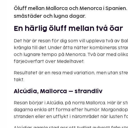
Öluff mellan Mallorca och Menorca i Spanien.
småstäder och lugna dagar.
En härlig öluff mellan två öar
Det här är resan för dig som vill uppleva två av 
krångla till det. Under åtta nätter kombineras st
och lugnare tempo på Menorca. Två öar med olik
färjeöverfart över Medelhavet.
Resultatet är en resa med variation, men utan stre
takt.
Alcúdia, Mallorca – strandliv
Resan börjar i Alcúdia, på norra Mallorca. Här är s
dagarna enkla att forma efter humör. Morgondopp
stranden eller en utflykt i närområdet när lusten fa