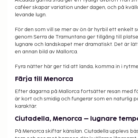
Alcúdias gamla stad ger ett tydligt avbrott från st
caféer skapar variation under dagen, och på kvälla
levande lugn.
För den som vill se mer av ön är hyrbil ett enkelt
genom Serra de Tramuntana ger tillgång till plats
lugnare och landskapet mer dramatiskt. Det är lät
en annan bild av Mallorca.
Fyra nätter här ger tid att landa, komma in i rytme
Färja till Menorca
Efter dagarna på Mallorca fortsätter resan med färj
är kort och smidig och fungerar som en naturlig 
karaktär.
Ciutadella, Menorca – lugnare temp
På Menorca skiftar känslan. Ciutadella upplevs bäs