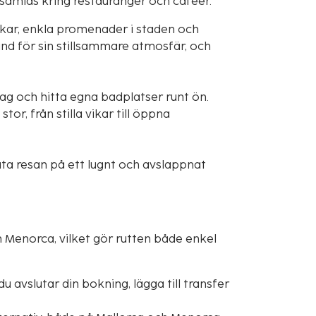
amlas kring restauranger och caféer.
ikar, enkla promenader i staden och
änd för sin stillsammare atmosfär, och
dag och hitta egna badplatser runt ön.
or, från stilla vikar till öppna
uta resan på ett lugnt och avslappnat
n Menorca, vilket gör rutten både enkel
du avslutar din bokning, lägga till transfer