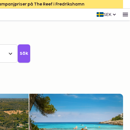
Kampanjpriser på The Reef i Fredrikshamn
SEK
Sök