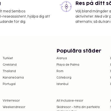
g
Res på ditt s
elt med Sembos
Välj bland mängder a
-reseassistent, hjälpa dig att
aktiviteter. Med vår p
judande för dig.
alternativ, så du kan 
Populära städer
Turkiet
Alanya
Grekland
Playa de Palma
Thailand
Rom
Kanarieöarna
Göteborg
Portugal
Istanbul
Vinterresor
All Inclusive-resor
Weekendresor
Skidresor – hitta din perfekta