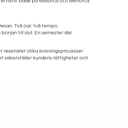
ternativ, både på Mallorca och Menorca.
esan. Två öar, två tempo,
rjan till slut. En semester där
r resenärer olika bokningsprocesser
t säkerställer kundens rättigheter och