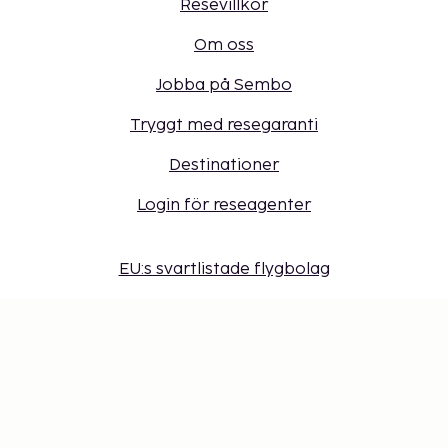
Resevillkor
Om oss
Jobba på Sembo
Tryggt med resegaranti
Destinationer
Login för reseagenter
EU:s svartlistade flygbolag
Lufttrafikföretags skadeståndsansvar vid olyckor
Våra policies
Sembonus program