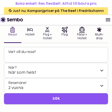
Boka enkelt. Res flexibelt. Alltid till bästa pris
💦 Just nu: Kampanjpriser på The Reef i Fredrikshamn
Resor
Hotell
Flyg +
Flyg
Färja +
Multi-
hotell
Hotell
stop
Vart vill du resa?
När?
När som helst
Resenärer
2 vuxna
Sök