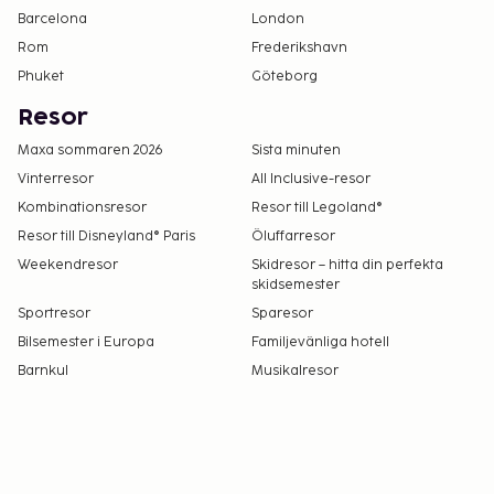
Barcelona
London
Rom
Frederikshavn
Phuket
Göteborg
Resor
Maxa sommaren 2026
Sista minuten
Vinterresor
All Inclusive-resor
Kombinationsresor
Resor till Legoland®
Resor till Disneyland® Paris
Öluffarresor
Weekendresor
Skidresor – hitta din perfekta
skidsemester
Sportresor
Sparesor
Bilsemester i Europa
Familjevänliga hotell
Barnkul
Musikalresor