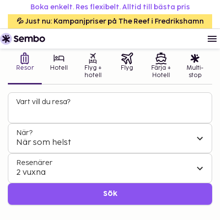
Boka enkelt. Res flexibelt. Alltid till bästa pris
💦 Just nu: Kampanjpriser på The Reef i Fredrikshamn
Resor
Hotell
Flyg +
Flyg
Färja +
Multi-
hotell
Hotell
stop
Vart vill du resa?
När?
När som helst
Resenärer
2 vuxna
Sök