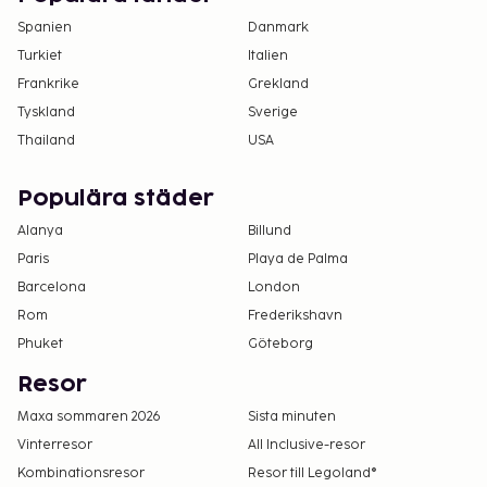
Spanien
Danmark
Turkiet
Italien
Frankrike
Grekland
Tyskland
Sverige
Thailand
USA
Populära städer
Alanya
Billund
Paris
Playa de Palma
Barcelona
London
Rom
Frederikshavn
Phuket
Göteborg
Resor
Maxa sommaren 2026
Sista minuten
Vinterresor
All Inclusive-resor
Kombinationsresor
Resor till Legoland®