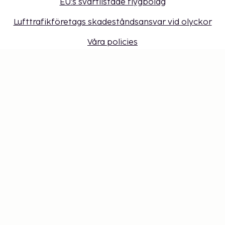
EU:s svartlistade flygbolag
Lufttrafikföretags skadeståndsansvar vid olyckor
Våra policies
Sembonus program
Få erbjudanden, tips och nyheter. Anmäl dig till
vårt nyhetsbrev
Presentkort
Cookie-inställningar
Missa inget – få de senaste
uppdateringarna
Håll dig uppdaterad med det senaste från oss! Få