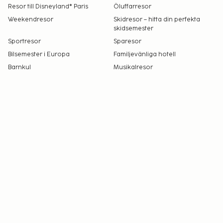
Resor till Disneyland® Paris
Öluffarresor
Weekendresor
Skidresor – hitta din perfekta
skidsemester
Sportresor
Sparesor
Bilsemester i Europa
Familjevänliga hotell
Barnkul
Musikalresor