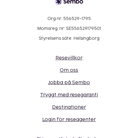
Org nr: 556529-1795
Momsreg. nr: SE556529179501
Styrelsens säte: Helsingborg
Resevillkor
Om oss
Jobba på Sembo
Tryggt med resegaranti
Destinationer
Login för reseagenter