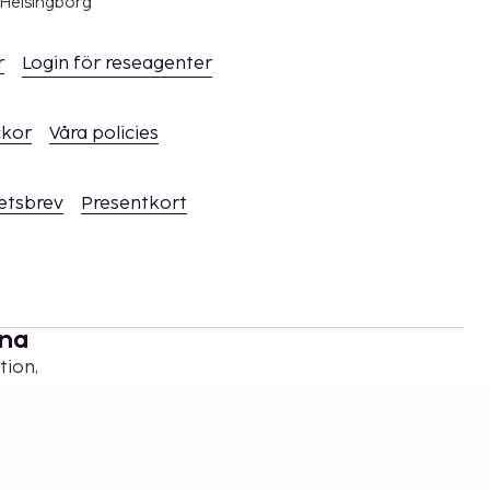
 Helsingborg
r
Login för reseagenter
ckor
Våra policies
hetsbrev
Presentkort
rna
tion,