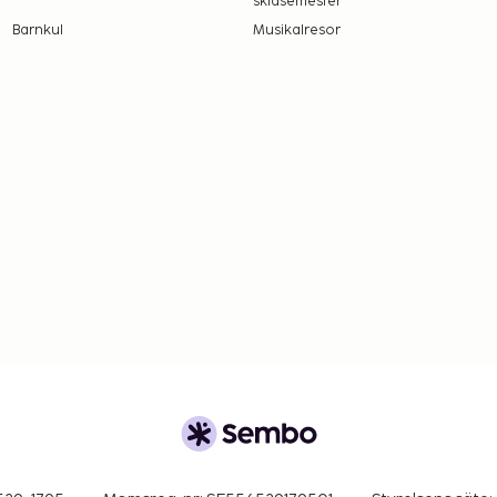
skidsemester
Barnkul
Musikalresor