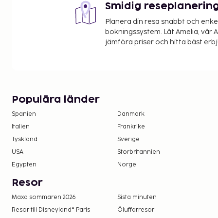
Smidig reseplanerin
Planera din resa snabbt och enk
bokningssystem. Låt Amelia, vår AI
jämföra priser och hitta bäst erb
Populära länder
Spanien
Danmark
Italien
Frankrike
Tyskland
Sverige
USA
Storbritannien
Egypten
Norge
Resor
Maxa sommaren 2026
Sista minuten
Resor till Disneyland® Paris
Öluffarresor