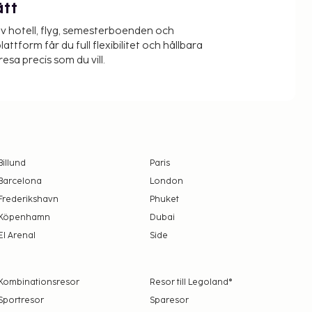
ätt
v hotell, flyg, semesterboenden och
lattform får du full flexibilitet och hållbara
resa precis som du vill.
Billund
Paris
Barcelona
London
Frederikshavn
Phuket
Köpenhamn
Dubai
El Arenal
Side
Kombinationsresor
Resor till Legoland®
Sportresor
Sparesor