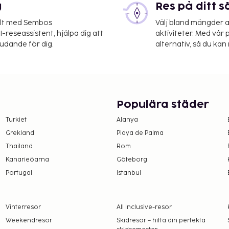
g
Res på ditt s
elt med Sembos
Välj bland mängder a
-reseassistent, hjälpa dig att
aktiviteter. Med vår p
judande för dig.
alternativ, så du kan 
Populära städer
Turkiet
Alanya
Grekland
Playa de Palma
Thailand
Rom
Kanarieöarna
Göteborg
Portugal
Istanbul
Vinterresor
All Inclusive-resor
Weekendresor
Skidresor – hitta din perfekta