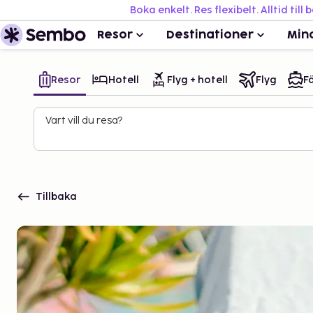
Boka enkelt. Res flexibelt. Alltid till 
Resor
Destinationer
Min
Resor
Hotell
Flyg + hotell
Flyg
Fä
Vart vill du resa?
Tillbaka