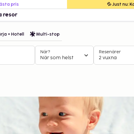
bästa pris
💦 Just nu: 
a resor
rja + Hotell
Multi-stop
När?
Resenärer
När som helst
2 vuxna