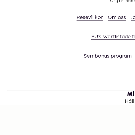
Org nr: 556
Resevillkor
Om oss
J
EU:s svartlistade 
Sembonus program
Mi
Håll