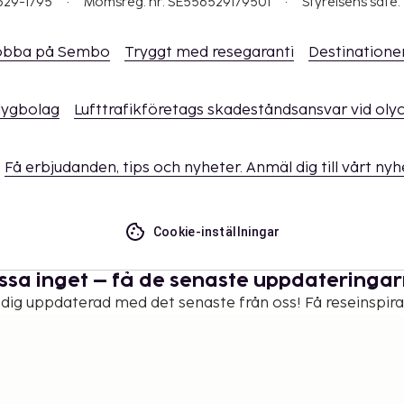
529-1795
Momsreg. nr: SE556529179501
Styrelsens säte:
obba på Sembo
Tryggt med resegaranti
Destinatione
flygbolag
Lufttrafikföretags skadeståndsansvar vid oly
Få erbjudanden, tips och nyheter. Anmäl dig till vårt ny
Cookie-inställningar
ssa inget – få de senaste uppdateringa
 dig uppdaterad med det senaste från oss! Få reseinspira
tips och tillgång till exklusiva erbjudanden.
Prenumerera