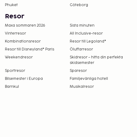
Phuket
Göteborg
Resor
Maxa sommaren 2026
Sista minuten
Vinterresor
All Inclusive-resor
Kombinationsresor
Resor till Legoland®
Resor till Disneyland® Paris
Öluffarresor
Weekendresor
Skidresor – hitta din perfekta
skidsemester
Sportresor
Sparesor
Bilsemester i Europa
Familjevänliga hotell
Barnkul
Musikalresor