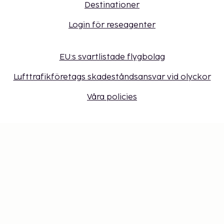
Destinationer
Login för reseagenter
EU:s svartlistade flygbolag
Lufttrafikföretags skadeståndsansvar vid olyckor
Våra policies
Sembonus program
Få erbjudanden, tips och nyheter. Anmäl dig till
vårt nyhetsbrev
Presentkort
Cookie-inställningar