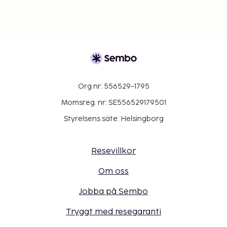
Org nr: 556529-1795
Momsreg. nr: SE556529179501
Styrelsens säte: Helsingborg
Resevillkor
Om oss
Jobba på Sembo
Tryggt med resegaranti