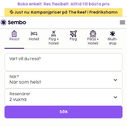
Boka enkelt. Res flexibelt. Alltid till bästa pris
💦 Just nu: Kampanjpriser på The Reef i Fredrikshamn
Resor
Hotell
Flyg +
Flyg
Färja +
Multi-
hotell
Hotell
stop
Vart vill du resa?
När?
När som helst
Resenärer
2 vuxna
Sök