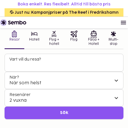
Boka enkelt. Res flexibelt. Alltid till bästa pris
💦 Just nu: Kampanjpriser på The Reef i Fredrikshamn
Resor
Hotell
Flyg +
Flyg
Färja +
Multi-
hotell
Hotell
stop
Vart vill du resa?
När?
När som helst
Resenärer
2 vuxna
Sök