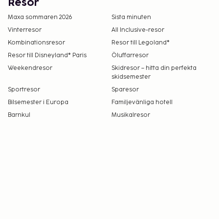
Resor
Maxa sommaren 2026
Sista minuten
Vinterresor
All Inclusive-resor
Kombinationsresor
Resor till Legoland®
Resor till Disneyland® Paris
Öluffarresor
Weekendresor
Skidresor – hitta din perfekta
skidsemester
Sportresor
Sparesor
Bilsemester i Europa
Familjevänliga hotell
Barnkul
Musikalresor