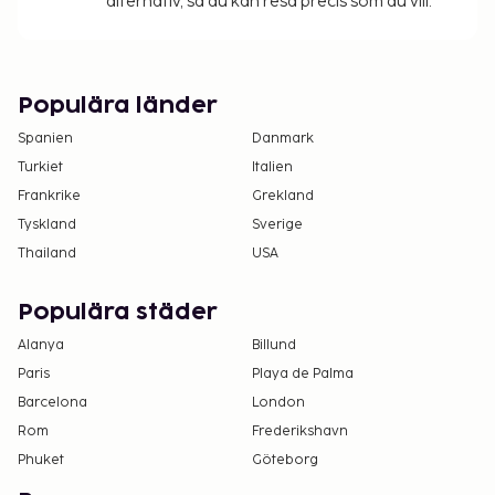
alternativ, så du kan resa precis som du vill.
Populära länder
Spanien
Danmark
Turkiet
Italien
Frankrike
Grekland
Tyskland
Sverige
Thailand
USA
Populära städer
Alanya
Billund
Paris
Playa de Palma
Barcelona
London
Rom
Frederikshavn
Phuket
Göteborg