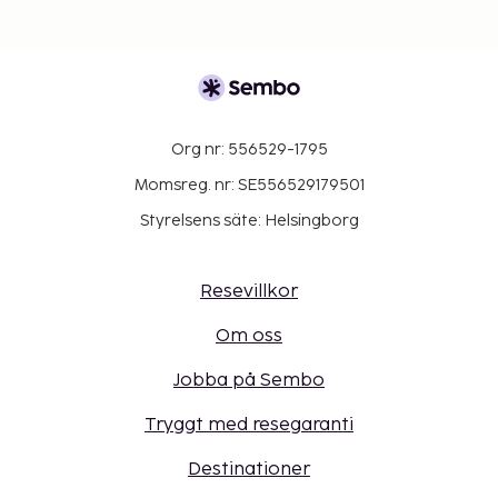
Org nr: 556529-1795
Momsreg. nr: SE556529179501
Styrelsens säte: Helsingborg
Resevillkor
Om oss
Jobba på Sembo
Tryggt med resegaranti
Destinationer