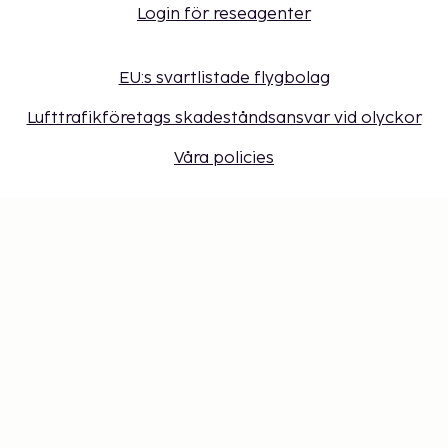
Login för reseagenter
EU:s svartlistade flygbolag
Lufttrafikföretags skadeståndsansvar vid olyckor
Våra policies
Sembonus program
Få erbjudanden, tips och nyheter. Anmäl dig till
vårt nyhetsbrev
Presentkort
Cookie-inställningar