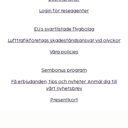
Login för reseagenter
EU:s svartlistade flygbolag
Lufttrafikföretags skadeståndsansvar vid olyckor
Våra policies
Sembonus program
Få erbjudanden, tips och nyheter. Anmäl dig till
vårt nyhetsbrev
Presentkort
Cookie-inställningar