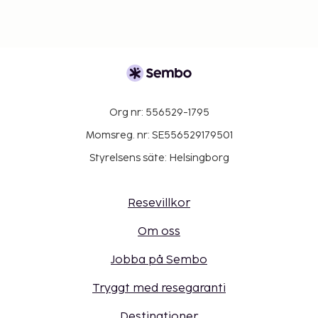
Org nr: 556529-1795
Momsreg. nr: SE556529179501
Styrelsens säte: Helsingborg
Resevillkor
Om oss
Jobba på Sembo
Tryggt med resegaranti
Destinationer