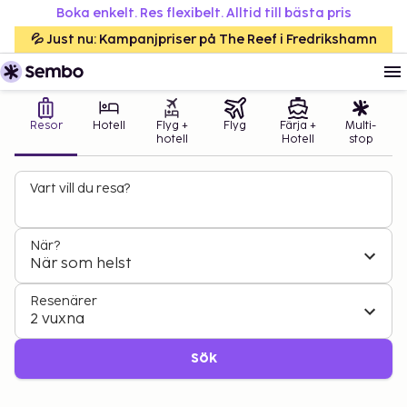
Boka enkelt. Res flexibelt. Alltid till bästa pris
💦 Just nu: Kampanjpriser på The Reef i Fredrikshamn
Resor
Hotell
Flyg +
Flyg
Färja +
Multi-
hotell
Hotell
stop
Vart vill du resa?
När?
När som helst
Resenärer
2 vuxna
Sök