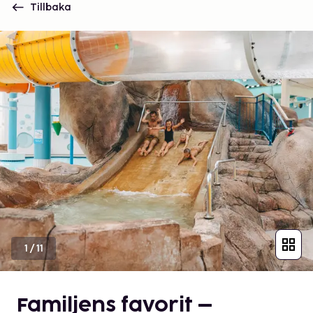
Tillbaka
1
/
11
Familjens favorit –