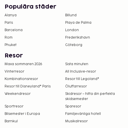
Populära städer
Alanya
Billund
Paris
Playa de Palma
Barcelona
London
Rom
Frederikshavn
Phuket
Göteborg
Resor
Maxa sommaren 2026
Sista minuten
Vinterresor
All Inclusive-resor
Kombinationsresor
Resor till Legoland®
Resor till Disneyland® Paris
Öluffarresor
Weekendresor
Skidresor – hitta din perfekta
skidsemester
Sportresor
Sparesor
Bilsemester i Europa
Familjevänliga hotell
Barnkul
Musikalresor