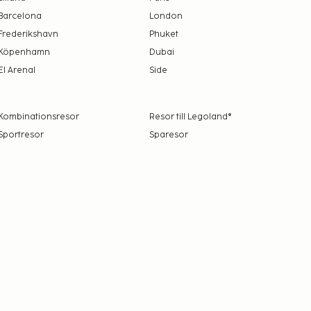
Barcelona
London
Frederikshavn
Phuket
Köpenhamn
Dubai
El Arenal
Side
Kombinationsresor
Resor till Legoland®
Sportresor
Sparesor