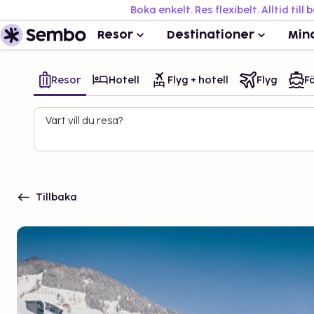
Boka enkelt. Res flexibelt. Alltid till 
Resor
Destinationer
Min
Resor
Hotell
Flyg + hotell
Flyg
Fä
Vart vill du resa?
Tillbaka