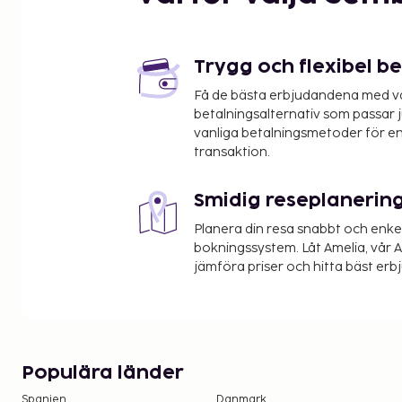
Trygg och flexibel b
Få de bästa erbjudandena med vår
betalningsalternativ som passar ju
vanliga betalningsmetoder för en
transaktion.
Smidig reseplanerin
Planera din resa snabbt och enk
bokningssystem. Låt Amelia, vår AI
jämföra priser och hitta bäst erb
Populära länder
Spanien
Danmark