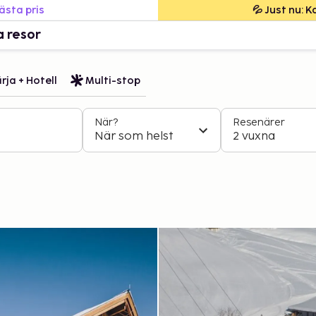
bästa pris
💦 Just nu: 
a resor
rja + Hotell
Multi-stop
När?
Resenärer
När som helst
2 vuxna