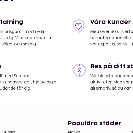
etalning
Våra kunder 
 prisgaranti och välj
Med över 30 års erfa
st dig. Vi accepterar alla
och internationellt 
 säker och smidig
vår expertis, särskilt 
g
Res på ditt s
elt med Sembos
Välj bland mängder a
-reseassistent, hjälpa dig att
aktiviteter. Med vår p
judande för dig.
alternativ, så du kan 
Populära städer
Turkiet
Alanya