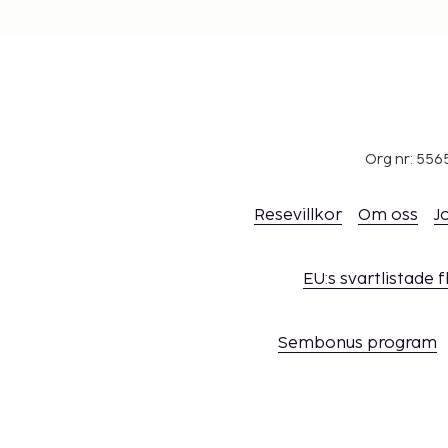
Org nr: 556
Resevillkor
Om oss
J
EU:s svartlistade 
Sembonus program