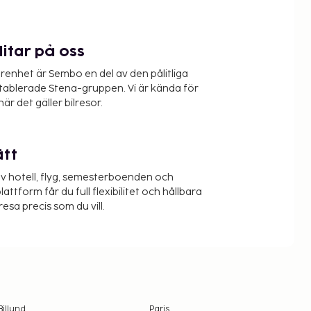
litar på oss
renhet är Sembo en del av den pålitliga
etablerade Stena-gruppen. Vi är kända för
när det gäller bilresor.
ätt
v hotell, flyg, semesterboenden och
lattform får du full flexibilitet och hållbara
resa precis som du vill.
Billund
Paris