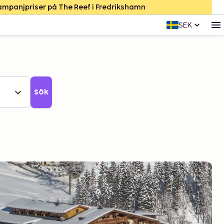
Kampanjpriser på The Reef i Fredrikshamn
SEK
Sök