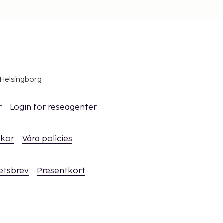
 Helsingborg
r
Login för reseagenter
ckor
Våra policies
hetsbrev
Presentkort