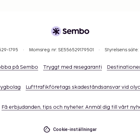
529-1795
Momsreg. nr: SE556529179501
Styrelsens säte:
obba på Sembo
Tryggt med resegaranti
Destinatione
flygbolag
Lufttrafikföretags skadeståndsansvar vid oly
Få erbjudanden, tips och nyheter. Anmäl dig till vårt ny
Cookie-inställningar