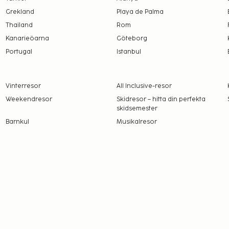
Grekland
Playa de Palma
Thailand
Rom
Kanarieöarna
Göteborg
Portugal
Istanbul
Vinterresor
All Inclusive-resor
Weekendresor
Skidresor – hitta din perfekta
skidsemester
Barnkul
Musikalresor