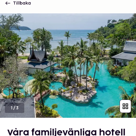
Tillbaka
1
/
3
Våra familjevänliga hotell