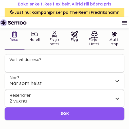
Boka enkelt. Res flexibelt. Alltid till bästa pris
💦 Just nu: Kampanjpriser på The Reef i Fredrikshamn
Resor
Hotell
Flyg +
Flyg
Färja +
Multi-
hotell
Hotell
stop
Vart vill du resa?
När?
När som helst
Resenärer
2 vuxna
Sök