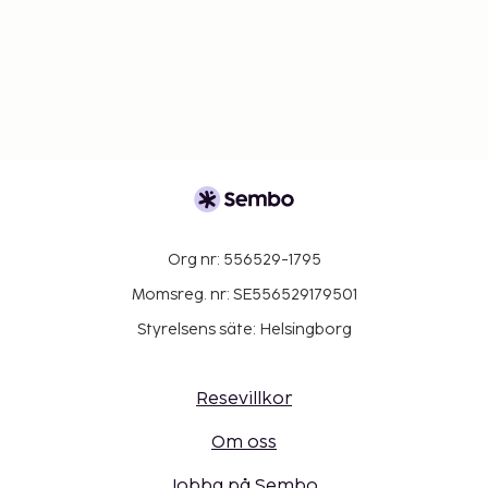
Org nr: 556529-1795
Momsreg. nr: SE556529179501
Styrelsens säte: Helsingborg
Resevillkor
Om oss
Jobba på Sembo