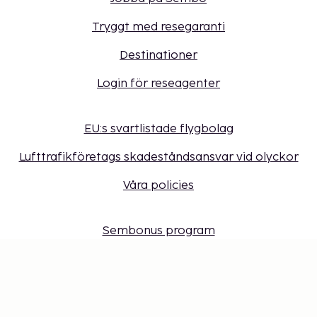
Tryggt med resegaranti
Destinationer
Login för reseagenter
EU:s svartlistade flygbolag
Lufttrafikföretags skadeståndsansvar vid olyckor
Våra policies
Sembonus program
Få erbjudanden, tips och nyheter. Anmäl dig till
vårt nyhetsbrev
Presentkort