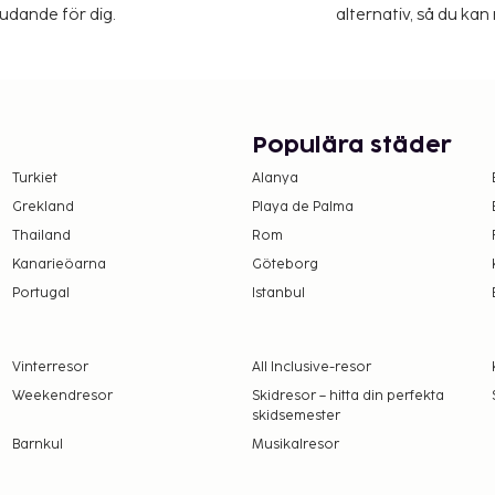
judande för dig.
alternativ, så du kan 
Populära städer
Turkiet
Alanya
Grekland
Playa de Palma
Thailand
Rom
Kanarieöarna
Göteborg
Portugal
Istanbul
Vinterresor
All Inclusive-resor
Weekendresor
Skidresor – hitta din perfekta
skidsemester
Barnkul
Musikalresor