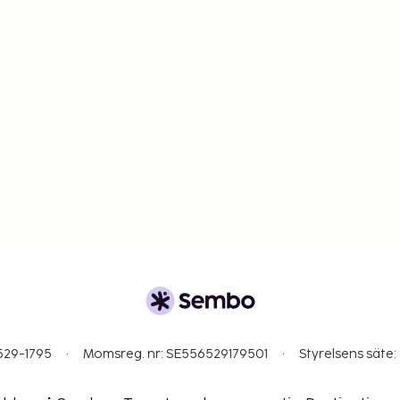
529-1795
Momsreg. nr: SE556529179501
Styrelsens säte: