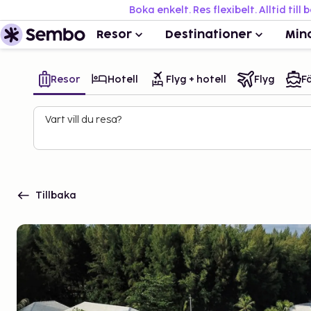
Boka enkelt. Res flexibelt. Alltid till 
Resor
Destinationer
Min
Resor
Hotell
Flyg + hotell
Flyg
Fä
Vart vill du resa?
Tillbaka