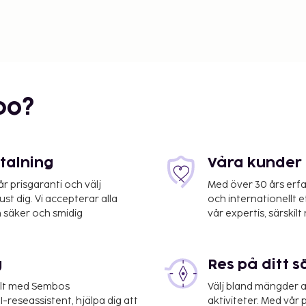
bo?
etalning
Våra kunder 
 prisgaranti och välj
Med över 30 års erfa
st dig. Vi accepterar alla
och internationellt 
 säker och smidig
vår expertis, särskilt 
g
Res på ditt s
elt med Sembos
Välj bland mängder a
-reseassistent, hjälpa dig att
aktiviteter. Med vår p