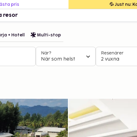
bästa pris
💦 Just nu: 
a resor
rja + Hotell
Multi-stop
När?
Resenärer
När som helst
2 vuxna