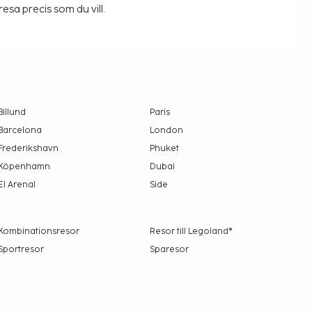
resa precis som du vill.
Billund
Paris
Barcelona
London
Frederikshavn
Phuket
Köpenhamn
Dubai
El Arenal
Side
Kombinationsresor
Resor till Legoland®
Sportresor
Sparesor