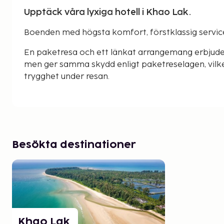
Upptäck våra lyxiga hotell i Khao Lak.
Boenden med högsta komfort, förstklassig service 
En paketresa och ett länkat arrangemang erbjude
men ger samma skydd enligt paketreselagen, vilke
trygghet under resan.
Besökta destinationer
Khao Lak