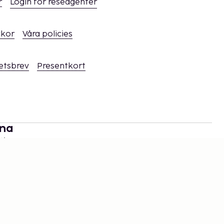
r
Login för reseagenter
ckor
Våra policies
hetsbrev
Presentkort
rna
tion,