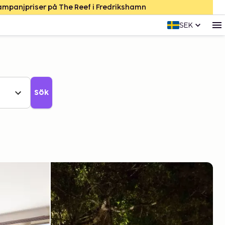
Kampanjpriser på The Reef i Fredrikshamn
SEK
Sök