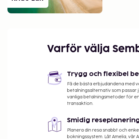
Varför välja Sem
Trygg och flexibel b
Få de bästa erbjudandena med vår
betalningsalternativ som passar ju
vanliga betalningsmetoder för en
transaktion.
Smidig reseplanerin
Planera din resa snabbt och enk
bokningssystem. Låt Amelia, vår AI