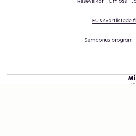
Resevillkor
Om oss
J
EU:s svartlistade 
Sembonus program
Mi
Håll