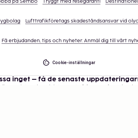
obba på Sembo
Tryggt med resegaranti
Destinatione
flygbolag
Lufttrafikföretags skadeståndsansvar vid oly
Få erbjudanden, tips och nyheter. Anmäl dig till vårt ny
Cookie-inställningar
ssa inget – få de senaste uppdateringa
 dig uppdaterad med det senaste från oss! Få reseinspira
tips och tillgång till exklusiva erbjudanden.
Prenumerera