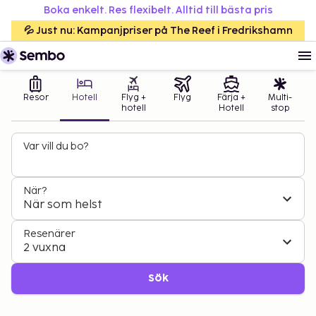
Boka enkelt. Res flexibelt. Alltid till bästa pris
💦 Just nu: Kampanjpriser på The Reef i Fredrikshamn
Resor
Hotell
Flyg +
Flyg
Färja +
Multi-
hotell
Hotell
stop
Var vill du bo?
När?
När som helst
Resenärer
2 vuxna
Sök