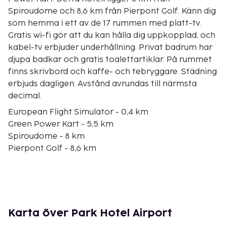
Spiroudome och 8,6 km från Pierpont Golf. Känn dig
som hemma i ett av de 17 rummen med platt-tv.
Gratis wi-fi gör att du kan hålla dig uppkopplad, och
kabel-tv erbjuder underhållning. Privat badrum har
djupa badkar och gratis toalettartiklar. På rummet
finns skrivbord och kaffe- och tebryggare. Städning
erbjuds dagligen. Avstånd avrundas till närmsta
decimal.
European Flight Simulator - 0,4 km
Green Power Kart - 5,5 km
Spiroudome - 8 km
Pierpont Golf - 8,6 km
Stade du Pays de Charleloi (stadion) - 8,9 km
Charleroi Expo Congres - 9 km
Place du Manège - 9,2 km
Stade Velodrome Gilly - 9,3 km
Basilikan St-Christophe - 9,4 km
Karta över Park Hotel Airport
Place Charles II - 9,4 km