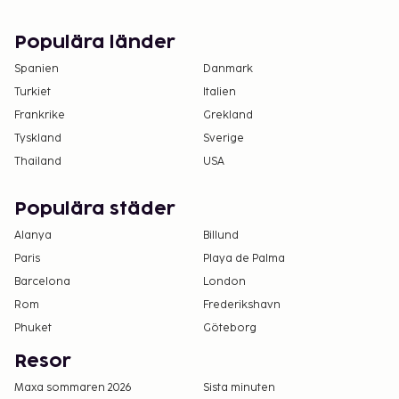
Det är möjligt att listan ovan inte är fullständig,
samt att avgifter och depositioner inte inkluderar
Populära länder
skatt. Observera att dessa kan komma att ändras.
Spanien
Danmark
Turkiet
Italien
Frankrike
Grekland
Tyskland
Sverige
Thailand
USA
Populära städer
Alanya
Billund
Paris
Playa de Palma
Barcelona
London
Rom
Frederikshavn
Phuket
Göteborg
Resor
Maxa sommaren 2026
Sista minuten