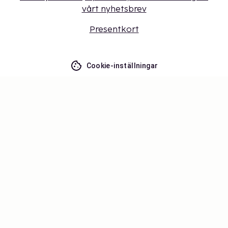
vårt nyhetsbrev
Presentkort
Cookie-inställningar
Missa inget – få de senaste
uppdateringarna
Håll dig uppdaterad med det senaste från oss! Få
reseinspiration, tips och tillgång till exklusiva
erbjudanden.
Prenumerera