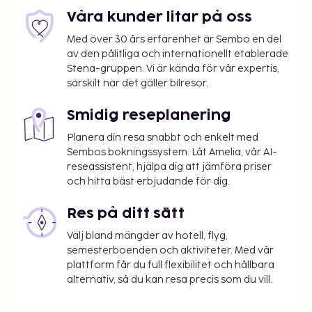
tider). Avsluta dagen med en drink på boendets bar.
Våra kunder litar på oss
Frukostbuffé serveras dagligen mot en avgift från
Med över 30 års erfarenhet är Sembo en del
06.30 till 10.30. Hotelstars Union tilldelar officiella
av den pålitliga och internationellt etablerade
stjärnklassificeringar för boenden i Belgien. Detta
Stena-gruppen. Vi är kända för vår expertis,
boende har klassificerats som 3 stjärnor.
särskilt när det gäller bilresor.
Du kommer att ombes att betala följande avgifter
Smidig reseplanering
på boendet – avgifterna kan inkludera tillämpliga
skatter:
Planera din resa snabbt och enkelt med
Sembos bokningssystem. Låt Amelia, vår AI-
Stadsskatt: 1.72 EUR per person per natt.
reseassistent, hjälpa dig att jämföra priser
Skatten gäller inte barn under 18 år.
och hitta bäst erbjudande för dig.
Vi har listat alla tilläggsavgifter som boendet har
Res på ditt sätt
upplyst oss om.
Välj bland mängder av hotell, flyg,
Avgift för frukostbuffé: EUR 9 per person
semesterboenden och aktiviteter. Med vår
(ungefärligt pris)
plattform får du full flexibilitet och hållbara
Avgift för flygtransfer: EUR 12 per person (enkel
alternativ, så du kan resa precis som du vill.
resa)