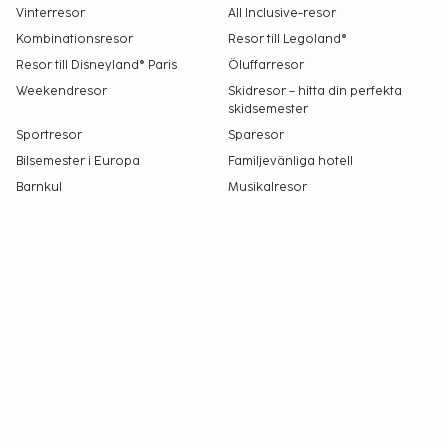
Vinterresor
All Inclusive-resor
Kombinationsresor
Resor till Legoland®
Resor till Disneyland® Paris
Öluffarresor
Weekendresor
Skidresor – hitta din perfekta
skidsemester
Sportresor
Sparesor
Bilsemester i Europa
Familjevänliga hotell
Barnkul
Musikalresor