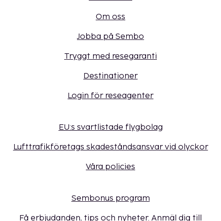
Om oss
Jobba på Sembo
Tryggt med resegaranti
Destinationer
Login för reseagenter
EU:s svartlistade flygbolag
Lufttrafikföretags skadeståndsansvar vid olyckor
Våra policies
Sembonus program
Få erbjudanden, tips och nyheter. Anmäl dig till