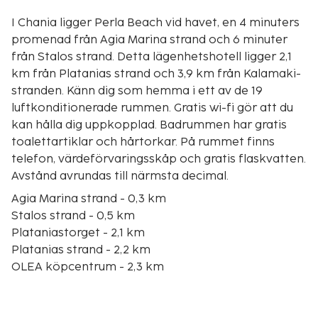
I Chania ligger Perla Beach vid havet, en 4 minuters
promenad från Agia Marina strand och 6 minuter
från Stalos strand. Detta lägenhetshotell ligger 2,1
km från Platanias strand och 3,9 km från Kalamaki-
stranden. Känn dig som hemma i ett av de 19
luftkonditionerade rummen. Gratis wi-fi gör att du
kan hålla dig uppkopplad. Badrummen har gratis
toalettartiklar och hårtorkar. På rummet finns
telefon, värdeförvaringsskåp och gratis flaskvatten.
Avstånd avrundas till närmsta decimal.
Agia Marina strand - 0,3 km
Stalos strand - 0,5 km
Plataniastorget - 2,1 km
Platanias strand - 2,2 km
OLEA köpcentrum - 2,3 km
Golfland - 2,4 km
Plataniás skyddrum - 2,6 km