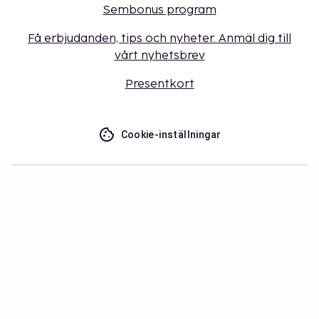
Sembonus program
Få erbjudanden, tips och nyheter. Anmäl dig till
vårt nyhetsbrev
Presentkort
Cookie-inställningar
Missa inget – få de senaste
uppdateringarna
Håll dig uppdaterad med det senaste från oss! Få
reseinspiration, tips och tillgång till exklusiva
erbjudanden.
Prenumerera