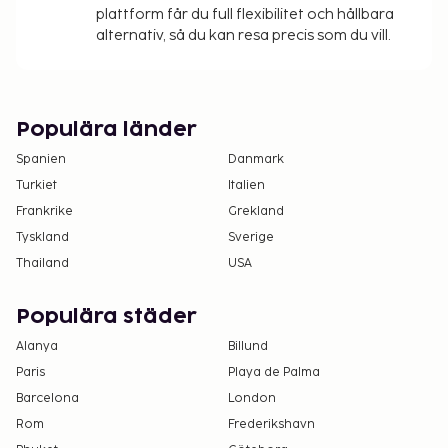
överstiga EUR 500, på grund av statliga
plattform får du full flexibilitet och hållbara
bestämmelser. Du kan få mer information
alternativ, så du kan resa precis som du vill.
genom att kontakta boendet med
kontaktinformationen i bokningsbekräftelsen.
Ett barn, 2 år eller yngre, bor gratis i förälders
eller vårdnadshavares rum om inga extrasängar
Populära länder
används.
Spanien
Danmark
Kontantfria betalningsmetoder är tillgängliga
Turkiet
Italien
för alla transaktioner.
Frankrike
Grekland
Kontaktfri incheckning och kontaktfri
Tyskland
Sverige
utcheckning är tillgängliga.
Thailand
USA
Populära städer
Alanya
Billund
Paris
Playa de Palma
Barcelona
London
Rom
Frederikshavn