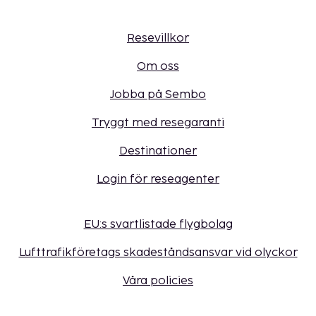
Resevillkor
Om oss
Jobba på Sembo
Tryggt med resegaranti
Destinationer
Login för reseagenter
EU:s svartlistade flygbolag
Lufttrafikföretags skadeståndsansvar vid olyckor
Våra policies