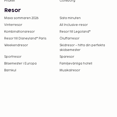
Phuket
Göteborg
Resor
Maxa sommaren 2026
Sista minuten
Vinterresor
All Inclusive-resor
Kombinationsresor
Resor till Legoland®
Resor till Disneyland® Paris
Öluffarresor
Weekendresor
Skidresor – hitta din perfekta
skidsemester
Sportresor
Sparesor
Bilsemester i Europa
Familjevänliga hotell
Barnkul
Musikalresor