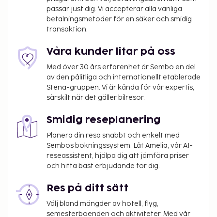
är stängt från 1 november till 28 april.
passar just dig. Vi accepterar alla vanliga
Du kommer att ombes att betala följande avgifter
betalningsmetoder för en säker och smidig
på boendet – avgifterna kan inkludera tillämpliga
transaktion.
skatter:
Våra kunder litar på oss
En stadsskatt tas ut av staden och betalas på
boendet. Skatten är säsongsbunden och gäller
Med över 30 års erfarenhet är Sembo en del
inte alltid året om. Undantag från skatten kan
av den pålitliga och internationellt etablerade
Stena-gruppen. Vi är kända för vår expertis,
finnas. Kontakta boendet med hjälp av
särskilt när det gäller bilresor.
uppgifterna i bokningsbekräftelsen för mer
information.
Smidig reseplanering
Stadsskatt: Från 1 november till 31 mars, EUR
1.50 per boende per natt.
Planera din resa snabbt och enkelt med
Sembos bokningssystem. Låt Amelia, vår AI-
Stadsskatt: Från 1 april till 31 oktober, EUR 5.00
reseassistent, hjälpa dig att jämföra priser
per boende per natt.
och hitta bäst erbjudande för dig.
Vi har listat alla tilläggsavgifter som boendet har
Res på ditt sätt
upplyst oss om.
Välj bland mängder av hotell, flyg,
Kontanttransaktioner på boendet kan inte
semesterboenden och aktiviteter. Med vår