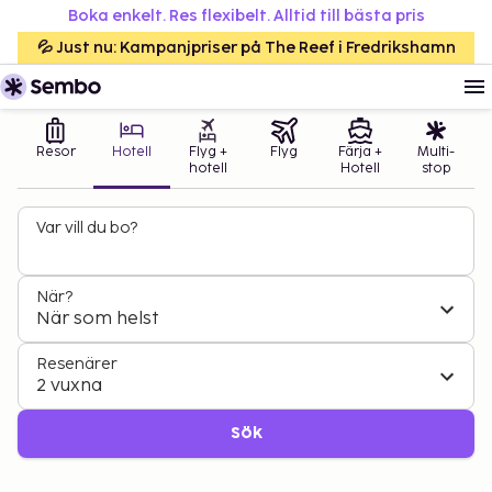
Boka enkelt. Res flexibelt. Alltid till bästa pris
💦 Just nu: Kampanjpriser på The Reef i Fredrikshamn
Resor
Hotell
Flyg +
Flyg
Färja +
Multi-
hotell
Hotell
stop
Var vill du bo?
När?
När som helst
Resenärer
2 vuxna
Sök