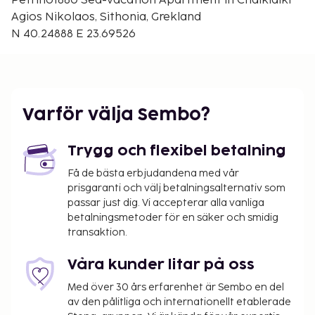
Petrino1880 Sea-vacation Apartment in Chalkidiki
White beach - 10,3 km
Agios Nikolaos, Sithonia, Grekland
Njut av utsikten från deras trädgården och dra nytta
N 40.24888 E 23.69526
av deras gratis wi-fi.
Du kommer att ombes att betala följande avgifter
på boendet – avgifterna kan inkludera tillämpliga
skatter:
Varför välja Sembo?
En stadsskatt tas ut av staden och betalas på
boendet. Skatten är säsongsbunden och gäller
Trygg och flexibel betalning
inte alltid året om. Undantag från skatten kan
Få de bästa erbjudandena med vår
finnas. Kontakta boendet med hjälp av
prisgaranti och välj betalningsalternativ som
uppgifterna i bokningsbekräftelsen för mer
passar just dig. Vi accepterar alla vanliga
information.
betalningsmetoder för en säker och smidig
Stadsskatt: Från 1 november till 31 mars, EUR
transaktion.
0.50 per boende per natt.
Stadsskatt: Från 1 april till 31 oktober, EUR 2.00
Våra kunder litar på oss
per boende per natt.
Med över 30 års erfarenhet är Sembo en del
av den pålitliga och internationellt etablerade
Vi har listat alla tilläggsavgifter som boendet har