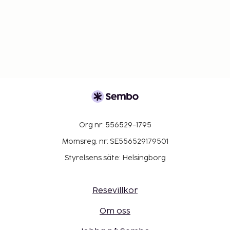
Org nr: 556529-1795
Momsreg. nr: SE556529179501
Styrelsens säte: Helsingborg
Resevillkor
Om oss