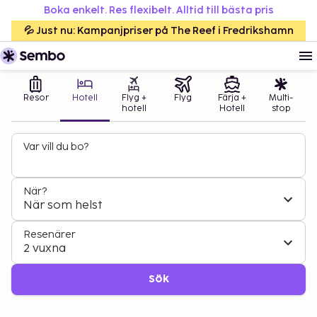
Boka enkelt. Res flexibelt. Alltid till bästa pris
💦 Just nu: Kampanjpriser på The Reef i Fredrikshamn
Resor
Hotell
Flyg +
Flyg
Färja +
Multi-
hotell
Hotell
stop
Var vill du bo?
När?
När som helst
Resenärer
2 vuxna
Sök