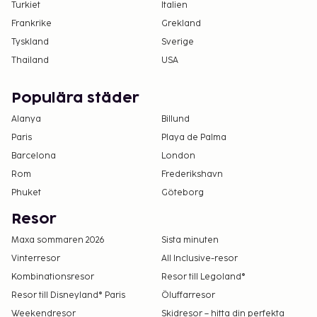
Turkiet
Italien
Frankrike
Grekland
Tyskland
Sverige
Thailand
USA
Populära städer
Alanya
Billund
Paris
Playa de Palma
Barcelona
London
Rom
Frederikshavn
Phuket
Göteborg
Resor
Maxa sommaren 2026
Sista minuten
Vinterresor
All Inclusive-resor
Kombinationsresor
Resor till Legoland®
Resor till Disneyland® Paris
Öluffarresor
Weekendresor
Skidresor – hitta din perfekta