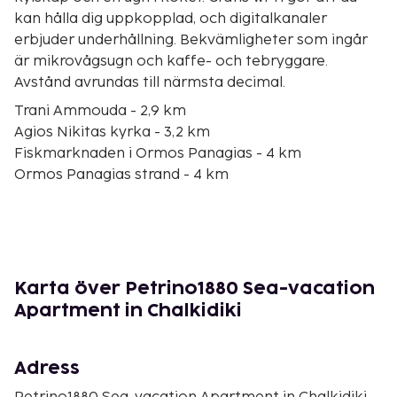
kan hålla dig uppkopplad, och digitalkanaler
erbjuder underhållning. Bekvämligheter som ingår
är mikrovågsugn och kaffe- och tebryggare.
Avstånd avrundas till närmsta decimal.
Trani Ammouda - 2,9 km
Agios Nikitas kyrka - 3,2 km
Fiskmarknaden i Ormos Panagias - 4 km
Ormos Panagias strand - 4 km
Latoúra Beach - 4,9 km
Lagonisi strand - 5,7 km
Talgo strand - 6,3 km
Salonikioú strand - 8,4 km
Agios Ioannis-stranden - 8,7 km
Karta över Petrino1880 Sea-vacation
Lilla Kastri strand - 8,7 km
Apartment in Chalkidiki
Kastri strand - 9,2 km
Nikitis strand - 9,4 km
Nikitis hamn - 9,5 km
Adress
Paralía Livári - 9,7 km