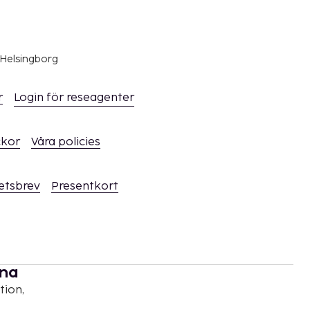
 Helsingborg
r
Login för reseagenter
ckor
Våra policies
hetsbrev
Presentkort
rna
tion,