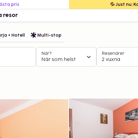
bästa pris
💦 Just nu: 
a resor
rja + Hotell
Multi-stop
När?
Resenärer
När som helst
2 vuxna