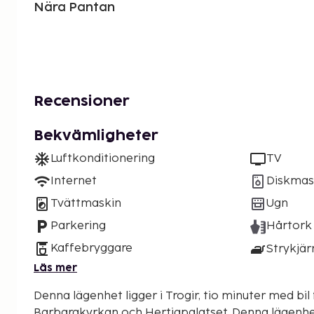
Nära Pantan
Recensioner
Bekvämligheter
Luftkonditionering
TV
Internet
Diskmas
Tvättmaskin
Ugn
Parkering
Hårtork
Kaffebryggare
Strykjär
Läs mer
Denna lägenhet ligger i Trogir, tio minuter med bil
Barbarakyrkan och Hertigpalatset. Denna lägenhet ligger 31,2 km från