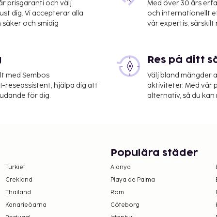
 prisgaranti och välj
Med över 30 års erfa
st dig. Vi accepterar alla
och internationellt 
 säker och smidig
vår expertis, särskilt 
g
Res på ditt s
kten från deras terrassen
elt med Sembos
Välj bland mängder a
-reseassistent, hjälpa dig att
aktiviteter. Med vår p
judande för dig.
alternativ, så du kan 
r på boendet –
 boendet. Skatten är
 Undantag från skatten
Populära städer
pgifterna i
Turkiet
Alanya
Grekland
Playa de Palma
33 per person per natt för
Thailand
Rom
7 år. Skatten gäller inte
Kanarieöarna
Göteborg