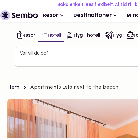
Boka enkelt. Res flexibelt. Alltid till 
Resor
Destinationer
Min
Resor
Hotell
Flyg + hotell
Flyg
Fä
Var vill du bo?
Hem
Apartments Lela next to the beach