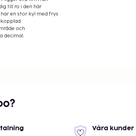
g till ro i den här
har en stor kyl med frys
ppkopplad.
område och
ta decimal.
bo?
etalning
Våra kunder 