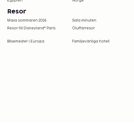
Egypten
Norge
Stadsskatt: Från 1 april till 30 september, EUR
för vuxna. EUR 1.33 per natt för gäster från 12 ti
Resor
inte barn under 12 år.
Maxa sommaren 2026
Sista minuten
Vi har listat alla tilläggsavgifter som boendet har
Resor till Disneyland® Paris
Öluffarresor
Bilsemester i Europa
Familjevänliga hotell