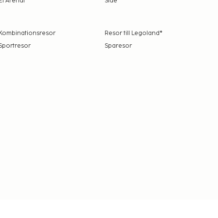
El Arenal
Side
Kombinationsresor
Resor till Legoland®
Sportresor
Sparesor