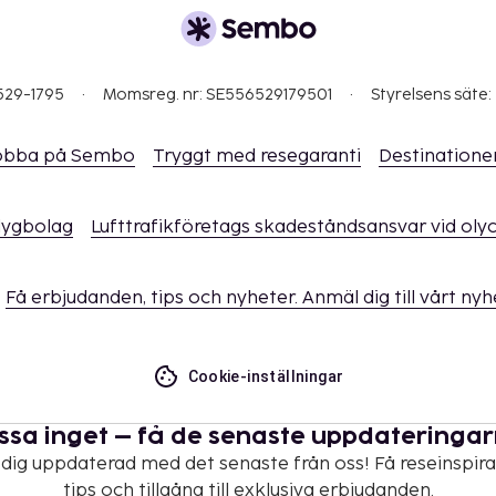
529-1795
Momsreg. nr: SE556529179501
Styrelsens säte:
obba på Sembo
Tryggt med resegaranti
Destinatione
flygbolag
Lufttrafikföretags skadeståndsansvar vid oly
Få erbjudanden, tips och nyheter. Anmäl dig till vårt ny
Cookie-inställningar
ssa inget – få de senaste uppdateringa
 dig uppdaterad med det senaste från oss! Få reseinspira
tips och tillgång till exklusiva erbjudanden.