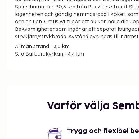
Splits hamn och 30,3 km från Bacvices strand. Slå di
lägenheten och gör dig hemmastadd i köket, som 
och en ugn. Gratis wi-fi gör att du kan hålla dig u
Bekvämligheter som ingår är ett separat lounge
strykjärn/strykbräda. Avstånd avrundas till närms
Allmän strand - 3,5 km
S:ta Barbarakyrkan - 4,4 km
Trogirs marina - 4,4 km
Hertigpalatset - 4,4 km
Trogirs torg - 4,4 km
Gradska Plaža Trogir - 4,4 km
St. Lovros katedral - 4,5 km
Cipikos palats - 4,5 km
Varför välja Sem
Radovans portal - 4,5 km
St. Dominicus kyrka och kloster - 4,6 km
Grönsaksmarknaden - 4,7 km
St. Mikaels klocktorn - 4,7 km
Trygg och flexibel b
Kamerlengos fästning - 4,8 km