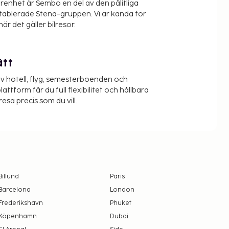
renhet är Sembo en del av den pålitliga
etablerade Stena-gruppen. Vi är kända för
när det gäller bilresor.
ätt
v hotell, flyg, semesterboenden och
lattform får du full flexibilitet och hållbara
resa precis som du vill.
Billund
Paris
Barcelona
London
Frederikshavn
Phuket
Köpenhamn
Dubai