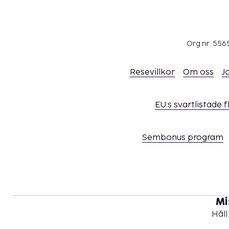
Org nr: 556
Resevillkor
Om oss
J
EU:s svartlistade 
Sembonus program
Mi
Håll