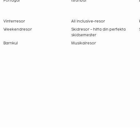
Portugal
Istanbul
 2.65 per person per natt
ll 17 år. Skatten gäller
Vinterresor
All Inclusive-resor
 upplyst oss om.
Weekendresor
Skidresor – hitta din perfekta
skidsemester
Barnkul
Musikalresor