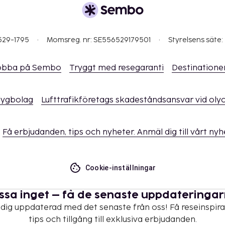
529-1795
Momsreg. nr: SE556529179501
Styrelsens säte:
obba på Sembo
Tryggt med resegaranti
Destinatione
flygbolag
Lufttrafikföretags skadeståndsansvar vid oly
Få erbjudanden, tips och nyheter. Anmäl dig till vårt ny
Cookie-inställningar
ssa inget – få de senaste uppdateringa
 dig uppdaterad med det senaste från oss! Få reseinspira
tips och tillgång till exklusiva erbjudanden.