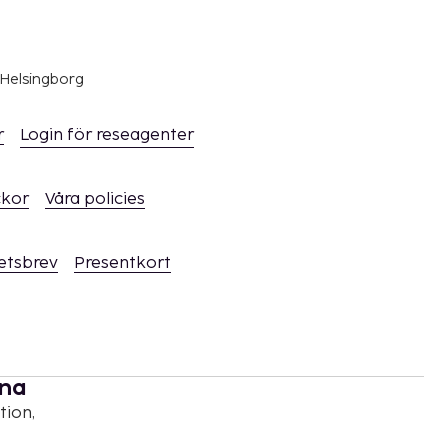
 Helsingborg
r
Login för reseagenter
ckor
Våra policies
hetsbrev
Presentkort
rna
tion,