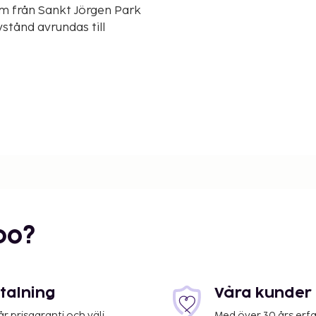
m från Sankt Jörgen Park
tånd avrundas till
bo?
etalning
Våra kunder 
 prisgaranti och välj
Med över 30 års erfa