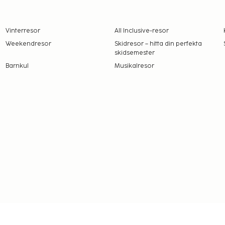
Vinterresor
All Inclusive-resor
Weekendresor
Skidresor – hitta din perfekta
skidsemester
Barnkul
Musikalresor