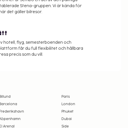
etablerade Stena-gruppen. Vi är kända för
när det gäller bilresor.
ätt
v hotell, flyg, semesterboenden och
lattform får du full flexibilitet och hållbara
resa precis som du vill.
Billund
Paris
Barcelona
London
Frederikshavn
Phuket
Köpenhamn
Dubai
El Arenal
Side