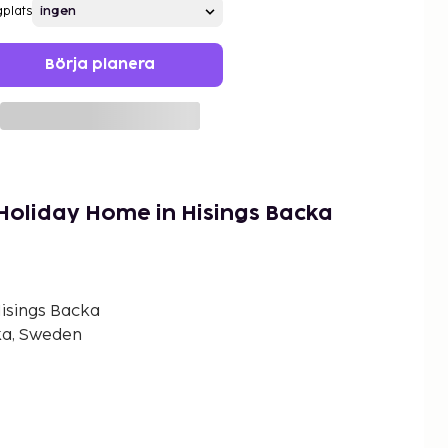
gplats
Börja planera
 Holiday Home in Hisings Backa
isings Backa
ka, Sweden