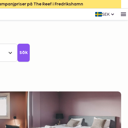
Kampanjpriser på The Reef i Fredrikshamn
SEK
Sök