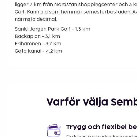
ligger 7 km från Nordstan shoppingcenter och 3 k
Golf. Känn dig som hemma i semesterbostaden. Avs
närmsta decimal.
Sankt Jörgen Park Golf - 1,3 km
Backaplan - 3,1 km
Frihamnen - 3,7 km
Göta kanal - 4,2 km
Bravida Arena - 4,3 km
Göteborgsutkiken - 4,6 km
Keillers Park - 4,9 km
Radiomuseet - 5,3 km
Lindholmen Science Park - 5,4 km
Göteborgsoperan - 5,6 km
Varför välja Sem
Teater Aftonstjärnan - 5,7 km
Maritima museum - 5,8 km
Chalmers tekniska universitet - 6 km
Casino Cosmopol Göteborg - 6,1 km
Trygg och flexibel b
Magasinsgatan - 6,2 km
Få de bästa erbjudandena med vår