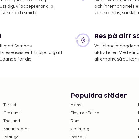
OT-Landvetter) - 30,3 km
st dig. Vi accepterar alla
och internationellt 
 säker och smidig
vår expertis, särskilt 
g
Res på ditt s
elt med Sembos
Välj bland mängder a
-reseassistent, hjälpa dig att
aktiviteter. Med vår p
judande för dig.
alternativ, så du kan 
Populära städer
Turkiet
Alanya
Grekland
Playa de Palma
Thailand
Rom
Kanarieöarna
Göteborg
Portugal
Istanbul