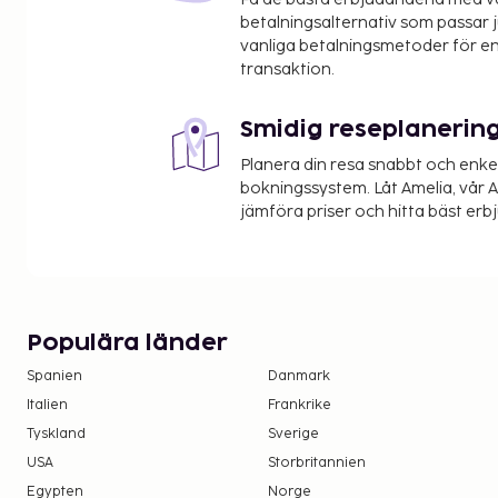
Den största flygplatsen i närheten är Göteborg (G
betalningsalternativ som passar ju
vanliga betalningsmetoder för en
Avgiftsfri parkering erbjuds på plats.
transaktion.
Smidig reseplanerin
Planera din resa snabbt och enk
bokningssystem. Låt Amelia, vår AI
jämföra priser och hitta bäst erb
Populära länder
Spanien
Danmark
Italien
Frankrike
Tyskland
Sverige
USA
Storbritannien
Egypten
Norge