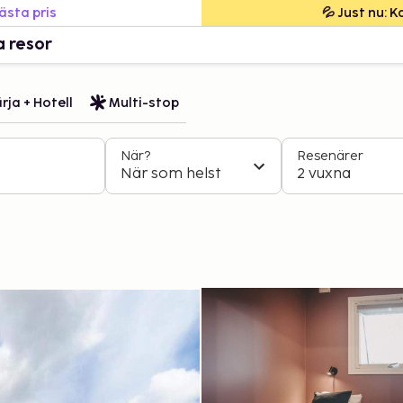
bästa pris
💦 Just nu: 
a resor
rja + Hotell
Multi-stop
När?
Resenärer
När som helst
2 vuxna