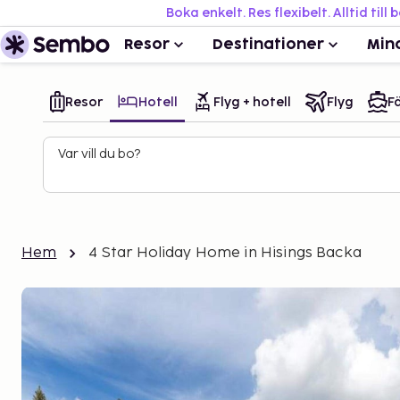
Boka enkelt. Res flexibelt. Alltid till 
Resor
Destinationer
Min
Resor
Hotell
Flyg + hotell
Flyg
Fä
Var vill du bo?
Hem
4 Star Holiday Home in Hisings Backa