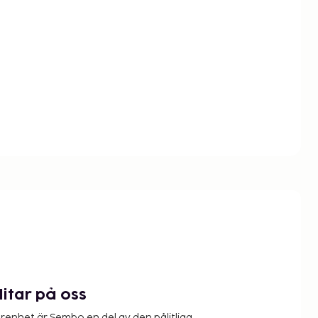
litar på oss
renhet är Sembo en del av den pålitliga