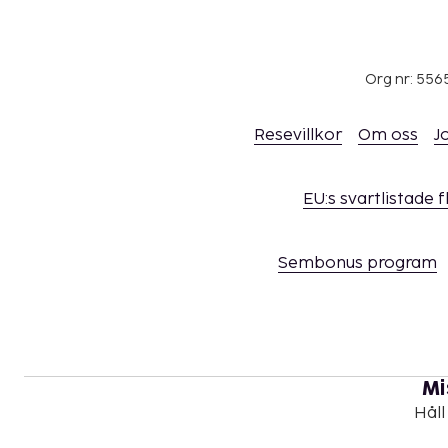
Org nr: 556
Resevillkor
Om oss
J
EU:s svartlistade 
Sembonus program
Mi
Håll