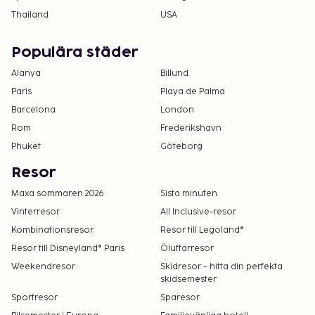
Thailand
USA
Populära städer
Alanya
Billund
Paris
Playa de Palma
Barcelona
London
Rom
Frederikshavn
Phuket
Göteborg
Resor
Maxa sommaren 2026
Sista minuten
Vinterresor
All Inclusive-resor
Kombinationsresor
Resor till Legoland®
Resor till Disneyland® Paris
Öluffarresor
Weekendresor
Skidresor – hitta din perfekta
skidsemester
Sportresor
Sparesor