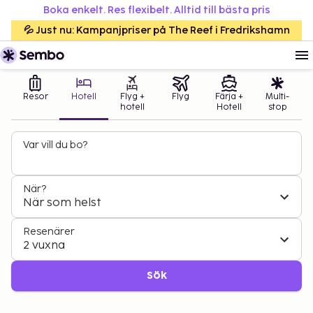
Boka enkelt. Res flexibelt. Alltid till bästa pris
💦 Just nu: Kampanjpriser på The Reef i Fredrikshamn
Resor
Hotell
Flyg +
Flyg
Färja +
Multi-
hotell
Hotell
stop
Var vill du bo?
När?
När som helst
Resenärer
2 vuxna
Sök