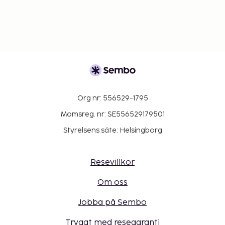
Org nr: 556529-1795
Momsreg. nr: SE556529179501
Styrelsens säte: Helsingborg
Resevillkor
Om oss
Jobba på Sembo
Tryggt med resegaranti