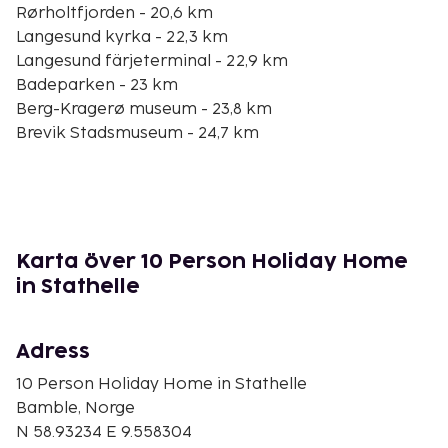
Rørholtfjorden - 20,6 km
Langesund kyrka - 22,3 km
Langesund färjeterminal - 22,9 km
Badeparken - 23 km
Berg-Kragerø museum - 23,8 km
Brevik Stadsmuseum - 24,7 km
Brevik kyrka - 25 km
Gunnarsholmen - 25,3 km
Kragero Turistkontor - 25,6 km
Kittelsenhuset - 25,8 km
Kragerø konstförening - 26 km
Karta över 10 Person Holiday Home
Sjøbadet - 26,3 km
in Stathelle
Lindvika - 26,3 km
Den största flygplatsen i närheten är Sandefjord
Adress
(TRF-Torp) - 73,7 km
10 Person Holiday Home in Stathelle
Avgiftsfri parkering erbjuds på plats. Njut av
Bamble, Norge
utsikten från deras terrassen och trädgården, och
N 58.93234 E 9.558304
dra nytta av deras utomhusgrill.