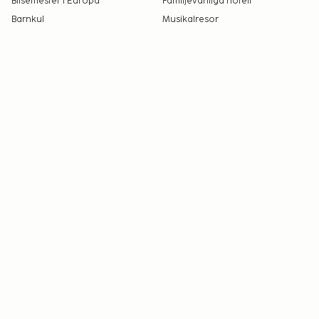
Bilsemester i Europa
Familjevänliga hotell
Barnkul
Musikalresor