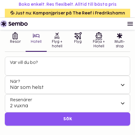
Boka enkelt. Res flexibelt. Alltid till bästa pris
💦 Just nu: Kampanjpriser på The Reef i Fredrikshamn
Resor
Hotell
Flyg +
Flyg
Färja +
Multi-
hotell
Hotell
stop
Var vill du bo?
När?
När som helst
Resenärer
2 vuxna
Sök