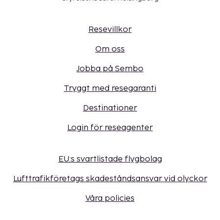
Resevillkor
Om oss
Jobba på Sembo
Tryggt med resegaranti
Destinationer
Login för reseagenter
EU:s svartlistade flygbolag
Lufttrafikföretags skadeståndsansvar vid olyckor
Våra policies