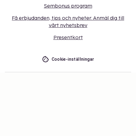
Sembonus program
Få erbjudanden, tips och nyheter. Anmäl dig till
vårt nyhetsbrev
Presentkort
Cookie-inställningar
Missa inget – få de senaste
uppdateringarna
Håll dig uppdaterad med det senaste från oss! Få
reseinspiration, tips och tillgång till exklusiva
erbjudanden.
Prenumerera