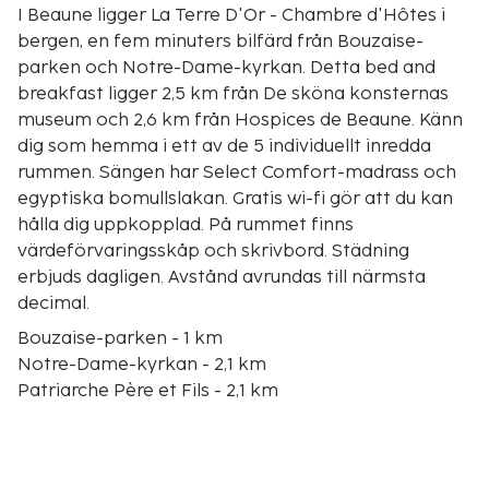
I Beaune ligger La Terre D'Or - Chambre d'Hôtes i
bergen, en fem minuters bilfärd från Bouzaise-
parken och Notre-Dame-kyrkan. Detta bed and
breakfast ligger 2,5 km från De sköna konsternas
museum och 2,6 km från Hospices de Beaune. Känn
dig som hemma i ett av de 5 individuellt inredda
rummen. Sängen har Select Comfort-madrass och
egyptiska bomullslakan. Gratis wi-fi gör att du kan
hålla dig uppkopplad. På rummet finns
värdeförvaringsskåp och skrivbord. Städning
erbjuds dagligen. Avstånd avrundas till närmsta
decimal.
Bouzaise-parken - 1 km
Notre-Dame-kyrkan - 2,1 km
Patriarche Père et Fils - 2,1 km
Bourgogne vinmuseum - 2,2 km
De sköna konsternas museum - 2,2 km
Hospices de Beaune - 2,2 km