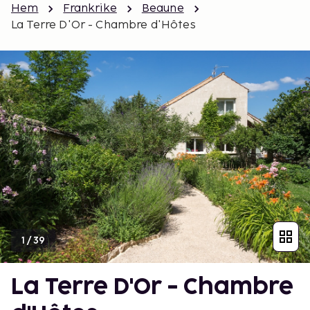
Hem
Frankrike
Beaune
La Terre D'Or - Chambre d'Hôtes
1
/
39
La Terre D'Or - Chambre