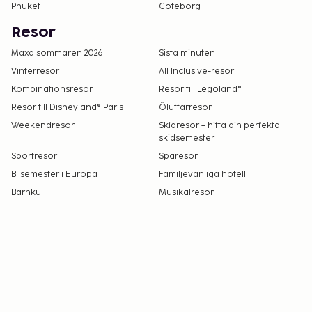
Phuket
Göteborg
Resor
Maxa sommaren 2026
Sista minuten
Vinterresor
All Inclusive-resor
Kombinationsresor
Resor till Legoland®
Resor till Disneyland® Paris
Öluffarresor
Weekendresor
Skidresor – hitta din perfekta
skidsemester
Sportresor
Sparesor
Bilsemester i Europa
Familjevänliga hotell
Barnkul
Musikalresor