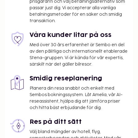
prisgaranti och välj betalningsalternativ som
annat anslutande vingård, bubbelpool och
passar just dig. Vi accepterar alla vanliga
säsongsöppen utomhuspool. Boendet har även
betalningsmetoder för en säker och smidig
gratis wi-fi, en eldstad i lobbyn och hjälp med
transaktion.
bokning av biljetter och guidade turer. Kontinental
frukost serveras dagligen mot en avgift från 09.00
Våra kunder litar på oss
till 10.30. Detta boende är stängt från 03 januari till
Med över 30 års erfarenhet är Sembo en del
10 februari.
av den pålitliga och internationellt etablerade
Du kommer att ombes att betala följande avgifter
Stena-gruppen. Vi är kända för vår expertis,
på boendet – avgifterna kan inkludera tillämpliga
särskilt när det gäller bilresor.
skatter:
Smidig reseplanering
Stadsskatt: 0.88 EUR per person per natt.
Skatten gäller inte barn under 18 år.
Planera din resa snabbt och enkelt med
Sembos bokningssystem. Låt Amelia, vår AI-
Vi har listat alla tilläggsavgifter som boendet har
reseassistent, hjälpa dig att jämföra priser
upplyst oss om.
och hitta bäst erbjudande för dig.
Avgift för kontinental frukost: EUR 20 för vuxna
Res på ditt sätt
och EUR 10 för barn
Välj bland mängder av hotell, flyg,
Spjälsäng (babysäng): EUR 25.0 per dag