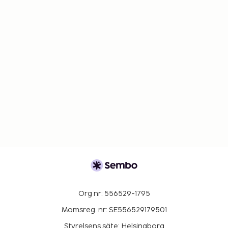
Org nr: 556529-1795
Momsreg. nr: SE556529179501
Styrelsens säte: Helsingborg