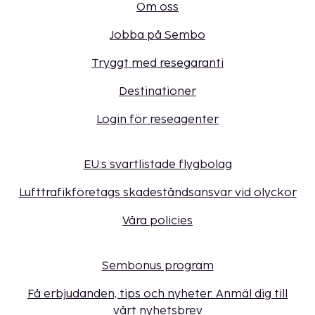
Om oss
Jobba på Sembo
Tryggt med resegaranti
Destinationer
Login för reseagenter
EU:s svartlistade flygbolag
Lufttrafikföretags skadeståndsansvar vid olyckor
Våra policies
Sembonus program
Få erbjudanden, tips och nyheter. Anmäl dig till
vårt nyhetsbrev