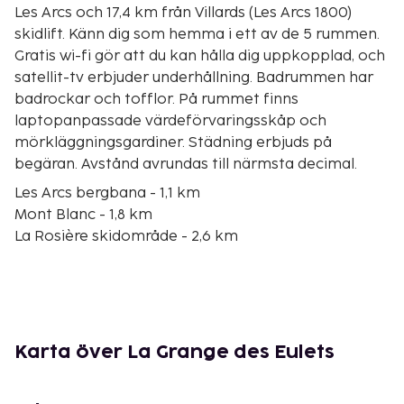
Les Arcs och 17,4 km från Villards (Les Arcs 1800)
skidlift. Känn dig som hemma i ett av de 5 rummen.
Gratis wi-fi gör att du kan hålla dig uppkopplad, och
satellit-tv erbjuder underhållning. Badrummen har
badrockar och tofflor. På rummet finns
laptopanpassade värdeförvaringsskåp och
mörkläggningsgardiner. Städning erbjuds på
begäran. Avstånd avrundas till närmsta decimal.
Les Arcs bergbana - 1,1 km
Mont Blanc - 1,8 km
La Rosière skidområde - 2,6 km
Les Arcs - 4,4 km
Cachettes skidlift - 4,7 km
Ecudets skidlift - 4,7 km
Lonzagne skidlift - 13,6 km
Coches skidlift - 13,6 km
Karta över La Grange des Eulets
Montchavin skidlift - 13,7 km
Espace Paradisio vattensportcenter - 13,7 km