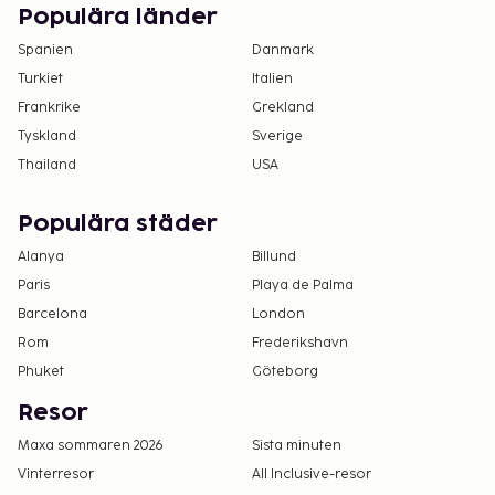
genom att kontakta boendet med
Populära länder
kontaktinformationen i bokningsbekräftelsen.
Spanien
Danmark
Förhandsbokningar krävs för massage.
Turkiet
Italien
Bokningar kan göras genom att kontakta detta
Frankrike
Grekland
pensionat innan ankomsten med
Tyskland
Sverige
kontaktuppgifterna i bokningsbekräftelsen.
Thailand
USA
Populära städer
Alanya
Billund
Paris
Playa de Palma
Barcelona
London
Rom
Frederikshavn
Phuket
Göteborg
Resor
Maxa sommaren 2026
Sista minuten
Vinterresor
All Inclusive-resor