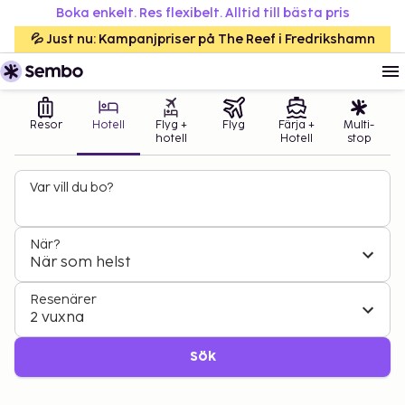
Boka enkelt. Res flexibelt. Alltid till bästa pris
💦 Just nu: Kampanjpriser på The Reef i Fredrikshamn
Resor
Hotell
Flyg +
Flyg
Färja +
Multi-
hotell
Hotell
stop
Var vill du bo?
När?
När som helst
Resenärer
2 vuxna
Sök