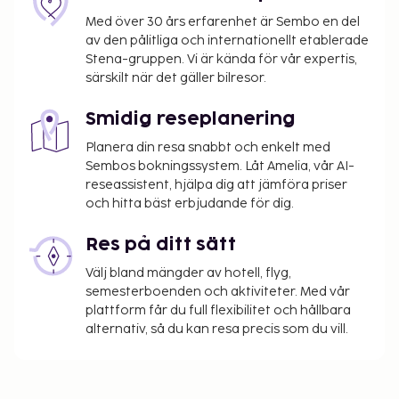
frukost dagligen mellan 08.00 och 10.00.
Med över 30 års erfarenhet är Sembo en del
Du kommer att ombes att betala följande avgifter
av den pålitliga och internationellt etablerade
på boendet – avgifterna kan inkludera tillämpliga
Stena-gruppen. Vi är kända för vår expertis,
skatter:
särskilt när det gäller bilresor.
Stadsskatt: 0.88 EUR per person per natt.
Smidig reseplanering
Skatten gäller inte barn under 18 år.
Planera din resa snabbt och enkelt med
Vi har listat alla tilläggsavgifter som boendet har
Sembos bokningssystem. Låt Amelia, vår AI-
upplyst oss om.
reseassistent, hjälpa dig att jämföra priser
och hitta bäst erbjudande för dig.
Avgift för sen incheckning mellan 21.00 och
07.00
Res på ditt sätt
Det är möjligt att listan ovan inte är fullständig,
Välj bland mängder av hotell, flyg,
samt att avgifter och depositioner inte inkluderar
semesterboenden och aktiviteter. Med vår
plattform får du full flexibilitet och hållbara
skatt. Observera att dessa kan komma att ändras.
alternativ, så du kan resa precis som du vill.
Kontanttransaktioner på boendet kan inte
överstiga EUR 1000, på grund av statliga
bestämmelser. Du kan få mer information