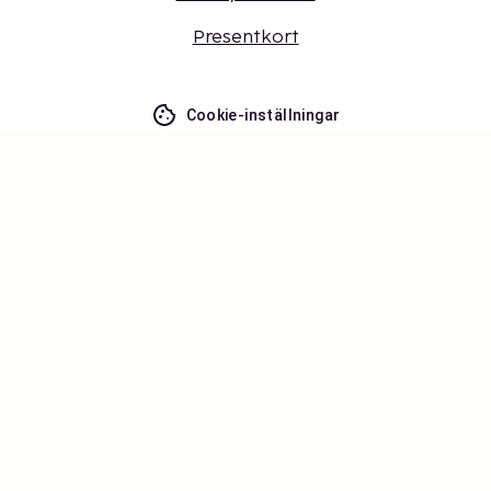
Presentkort
Cookie-inställningar
Missa inget – få de senaste
uppdateringarna
Håll dig uppdaterad med det senaste från oss! Få
reseinspiration, tips och tillgång till exklusiva
erbjudanden.
Prenumerera