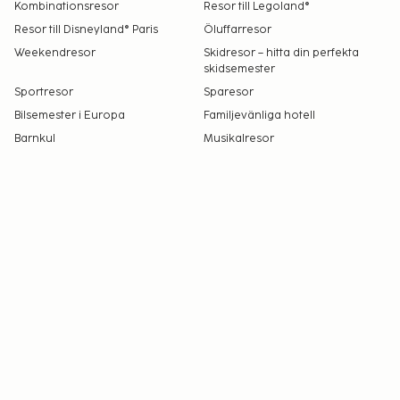
Kombinationsresor
Resor till Legoland®
Resor till Disneyland® Paris
Öluffarresor
Weekendresor
Skidresor – hitta din perfekta
skidsemester
Sportresor
Sparesor
Bilsemester i Europa
Familjevänliga hotell
Barnkul
Musikalresor