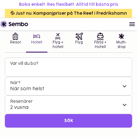
Boka enkelt. Res flexibelt. Alltid till bästa pris
💦 Just nu: Kampanjpriser på The Reef i Fredrikshamn
Resor
Hotell
Flyg +
Flyg
Färja +
Multi-
hotell
Hotell
stop
Var vill du bo?
När?
När som helst
Resenärer
2 vuxna
Sök