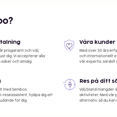
bo?
etalning
Våra kunder 
 prisgaranti och välj
Med över 30 års erfa
st dig. Vi accepterar alla
och internationellt 
 säker och smidig
vår expertis, särskilt 
) - 8,2 km
g
Res på ditt s
kning, expressutcheckning
sfer tur/retur mot en
elt med Sembos
Välj bland mängder a
ring finns på plats. Passa
-reseassistent, hjälpa dig att
aktiviteter. Med vår p
 i allmänt utrymme och
judande för dig.
alternativ, så du kan 
ty eller köpa något att
- här erbjuds alla gäster