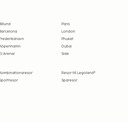
Billund
Paris
Barcelona
London
Frederikshavn
Phuket
Köpenhamn
Dubai
El Arenal
Side
Kombinationsresor
Resor till Legoland®
Sportresor
Sparesor