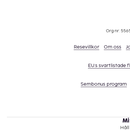
Org nr: 556
Resevillkor
Om oss
J
EU:s svartlistade 
Sembonus program
Mi
Håll