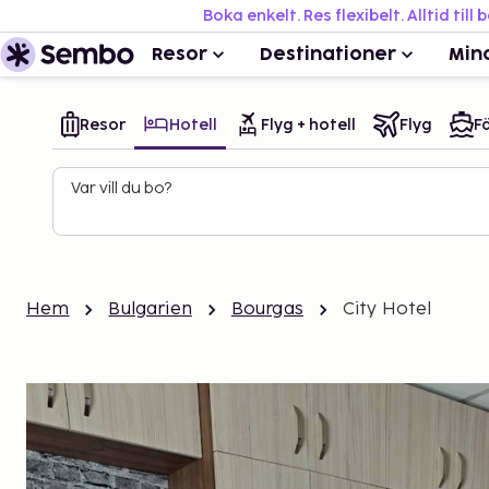
Boka enkelt. Res flexibelt. Alltid till 
Resor
Destinationer
Min
Resor
Hotell
Flyg + hotell
Flyg
Fä
Var vill du bo?
Hem
Bulgarien
Bourgas
City Hotel