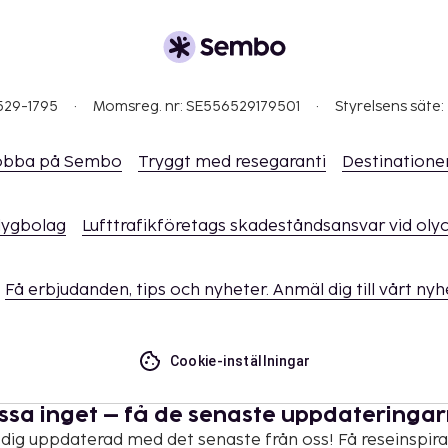
529-1795
Momsreg. nr: SE556529179501
Styrelsens säte:
obba på Sembo
Tryggt med resegaranti
Destinatione
flygbolag
Lufttrafikföretags skadeståndsansvar vid oly
Få erbjudanden, tips och nyheter. Anmäl dig till vårt ny
Cookie-inställningar
ssa inget – få de senaste uppdateringa
 dig uppdaterad med det senaste från oss! Få reseinspira