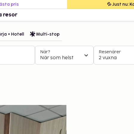
bästa pris
💦 Just nu: 
a resor
rja + Hotell
Multi-stop
När?
Resenärer
När som helst
2 vuxna