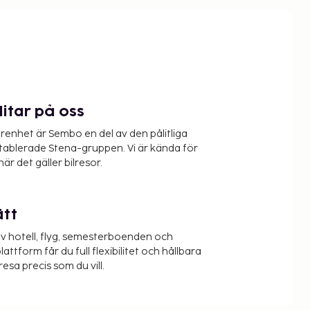
litar på oss
renhet är Sembo en del av den pålitliga
etablerade Stena-gruppen. Vi är kända för
när det gäller bilresor.
ätt
v hotell, flyg, semesterboenden och
lattform får du full flexibilitet och hållbara
resa precis som du vill.