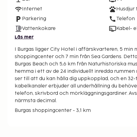
Internet
Husdjur t
Parkering
Telefon
Vattenkokare
Kabel- el
Läs mer
I Burgas ligger City Hotel i affärskvarteren, 5 min 
shoppingcenter och 7 min från Sea Gardens. Detta hotell ligger 4,8 km från
Burgas Beach och 5,6 km från Naturhistoriska mu
hemma i ett av de 24 individuellt inredda rummen m
ser till att du kan hålla dig uppkopplad, och en 3
kabelkanaler erbjuder all underhållning du behöve
telefon, skrivbord och mörkläggningsgardiner. Avs
närmsta decimal.
Burgas shoppingcenter - 3,1 km
Izgrev-parken - 3,3 km
Lazur stadion - 3,5 km
Sea Gardens - 4 km