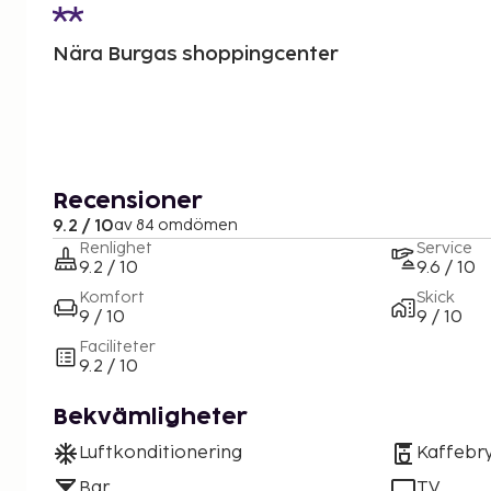
Nära Burgas shoppingcenter
Recensioner
9.2 / 10
av 84 omdömen
Renlighet
Service
9.2 / 10
9.6 / 10
Komfort
Skick
9 / 10
9 / 10
Faciliteter
9.2 / 10
Bekvämligheter
Luftkonditionering
Kaffebr
Bar
TV