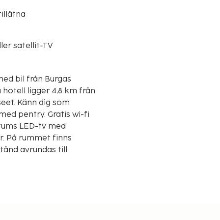
illåtna
ler satellit-TV
med bil från Burgas
seet. Känn dig som
ed pentry. Gratis wi-fi
2-tums LED-tv med
r. På rummet finns
tånd avrundas till