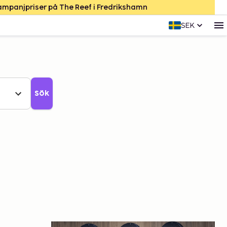
Kampanjpriser på The Reef i Fredrikshamn
SEK
Sök