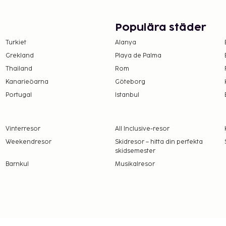
nk på boendets bar eller
n mot en avgift från
Populära städer
UR 7 för barn
Turkiet
Alanya
nkel resa, max. antal
Grekland
Playa de Palma
Thailand
Rom
t
Kanarieöarna
Göteborg
Portugal
Istanbul
4.30
t i mån av tillgång)
Vinterresor
All Inclusive-resor
amt att avgifter och
Weekendresor
Skidresor – hitta din perfekta
t dessa kan komma att
skidsemester
Barnkul
Musikalresor
dets rum.