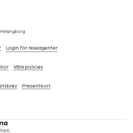
 Helsingborg
r
Login för reseagenter
ckor
Våra policies
hetsbrev
Presentkort
rna
tion,