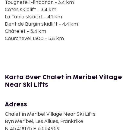
Tougnete 1-linbanan - 3,4 km
Cotes skidlift - 3,4 km
La Tania skidort - 4,1 km
Dent de Burgin skidlift - 4,4 km
Châtelet - 5,4 km
Courchevel 1300 - 5,8 km
Stugor - 6 km
Combes - 6 km
Praz-linbanan - 6,6 km
Gård - 6,8 km
Pas du Lac 1 - 7,5 km
Karta över Chalet in Meribel Village
Närmaste flygplatser är:
Near Ski Lifts
Grenoble (GNB-Grenoble - Isere) - 174,4 km
Lyon (LYS-Saint-Exupery) - 177,3 km
Adress
Avgiftsfri parkering erbjuds på plats. Här har du
Chalet in Meribel Village Near Ski Lifts
tillgång till bastu och kan njuta av terrassen.
Byn Meribel, Les Allues, Frankrike
Boendet har även gratis wi-fi och skidförvaring.
N 45.418175 E 6.564959
Du kommer att ombes att betala följande avgifter