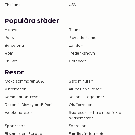
Thailand
USA
Populära städer
Alanya
Billund
Paris
Playa de Palma
Barcelona
London
Rom
Frederikshavn
Phuket
Göteborg
Resor
Maxa sommaren 2026
Sista minuten
Vinterresor
All Inclusive-resor
Kombinationsresor
Resor till Legoland®
Resor till Disneyland® Paris
Öluffarresor
Weekendresor
Skidresor – hitta din perfekta
skidsemester
Sportresor
Sparesor
Bilsemester i Europa
Familjevänliga hotell