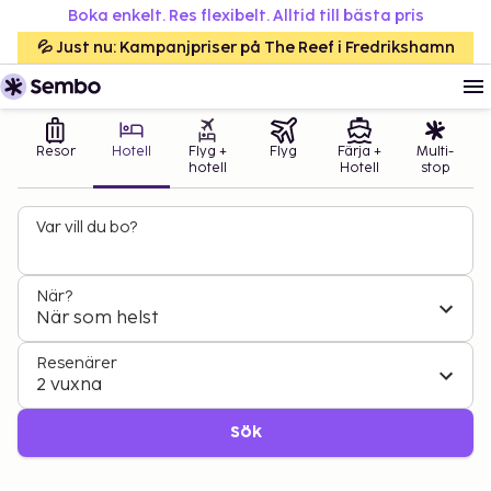
Boka enkelt. Res flexibelt. Alltid till bästa pris
💦 Just nu: Kampanjpriser på The Reef i Fredrikshamn
Resor
Hotell
Flyg +
Flyg
Färja +
Multi-
hotell
Hotell
stop
Var vill du bo?
När?
När som helst
Resenärer
2 vuxna
Sök