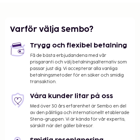
på boendet – avgifterna kan inkludera tillämpliga
skatter:
Deposition för skador: EUR 2000.0 per vistelse
Varför välja Sembo?
Stadsskatt: 5.39 EUR per person per natt.
Skatten gäller inte barn under 18 år.
Trygg och flexibel betalning
Vi har listat alla tilläggsavgifter som boendet har
Få de bästa erbjudandena med vår
upplyst oss om.
prisgaranti och välj betalningsalternativ som
Kontanttransaktioner på boendet kan inte
passar just dig. Vi accepterar alla vanliga
överstiga EUR 1000, på grund av statliga
betalningsmetoder för en säker och smidig
transaktion.
bestämmelser. Du kan få mer information
genom att kontakta boendet med
Våra kunder litar på oss
kontaktinformationen i bokningsbekräftelsen.
Med över 30 års erfarenhet är Sembo en del
av den pålitliga och internationellt etablerade
Stena-gruppen. Vi är kända för vår expertis,
särskilt när det gäller bilresor.