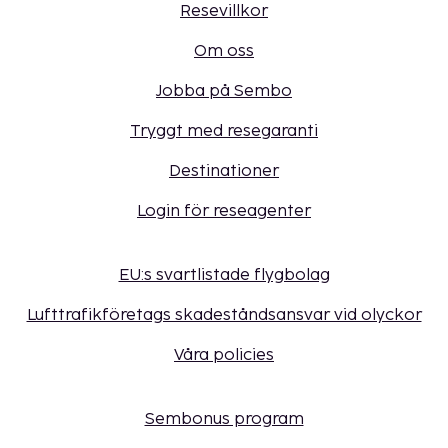
Resevillkor
Om oss
Jobba på Sembo
Tryggt med resegaranti
Destinationer
Login för reseagenter
EU:s svartlistade flygbolag
Lufttrafikföretags skadeståndsansvar vid olyckor
Våra policies
Sembonus program