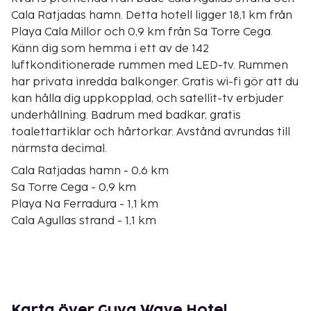
Cala Ratjadas hamn. Detta hotell ligger 18,1 km från
Playa Cala Millor och 0,9 km från Sa Torre Cega.
Känn dig som hemma i ett av de 142
luftkonditionerade rummen med LED-tv. Rummen
har privata inredda balkonger. Gratis wi-fi gör att du
kan hålla dig uppkopplad, och satellit-tv erbjuder
underhållning. Badrum med badkar, gratis
toalettartiklar och hårtorkar. Avstånd avrundas till
närmsta decimal.
Cala Ratjadas hamn - 0,6 km
Sa Torre Cega - 0,9 km
Playa Na Ferradura - 1,1 km
Cala Agullas strand - 1,1 km
Son Moll Beach - 1,4 km
Cala Gat-stranden - 1,4 km
L'Olla - 1,5 km
Cala Ratjadas fyrtorn - 1,8 km
Cala Moltó - 2,1 km
Karta över Guya Wave Hotel