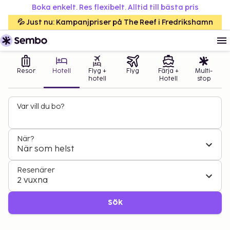
Boka enkelt. Res flexibelt. Alltid till bästa pris
💦 Just nu: Kampanjpriser på The Reef i Fredrikshamn
Resor
Hotell
Flyg +
Flyg
Färja +
Multi-
hotell
Hotell
stop
Var vill du bo?
När?
När som helst
Resenärer
2 vuxna
Sök