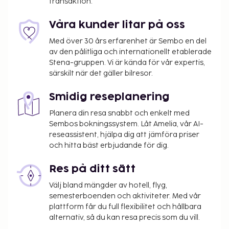
transaktion.
till 10.00.
Du kommer att ombes att betala följande avgifter
Våra kunder litar på oss
på boendet – avgifterna kan inkludera tillämpliga
Med över 30 års erfarenhet är Sembo en del
skatter:
av den pålitliga och internationellt etablerade
Stena-gruppen. Vi är kända för vår expertis,
En skatt tas ut av de lokala myndigheterna och
särskilt när det gäller bilresor.
debiteras på boendet. Skatten minskas med
50% efter den åttonde natten du bor på
Smidig reseplanering
boendet och barn under 16 år är
skattebefriade. Andra skattebefrielser och
Planera din resa snabbt och enkelt med
Sembos bokningssystem. Låt Amelia, vår AI-
rabatter kan gälla. Du kan få mer information
reseassistent, hjälpa dig att jämföra priser
genom att kontakta boendet med uppgifterna
och hitta bäst erbjudande för dig.
i bokningsbekräftelsen som du fått efter att ha
bokat.
Res på ditt sätt
Stadsskatt: Från 1 november till 30 april, EUR
Välj bland mängder av hotell, flyg,
0.55 per person per natt upp till 9 nätter, och
semesterboenden och aktiviteter. Med vår
EUR 0.28 därefter. Skatten gäller inte barn
plattform får du full flexibilitet och hållbara
under 16 år.
alternativ, så du kan resa precis som du vill.
Stadsskatt: Från 1 maj till 31 oktober, EUR 2.20