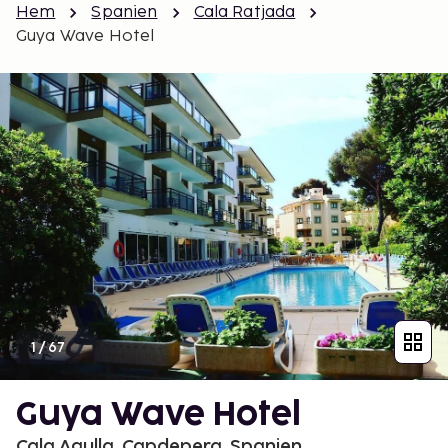
Hem
Spanien
Cala Ratjada
Guya Wave Hotel
1
/
67
Guya Wave Hotel
Cala Agulla, Capdepera, Spanien