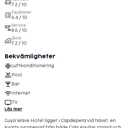
7.2 / 10
Faciliteter
6.4 / 10
Service
8.6 / 10
Skick
7.2 / 10
Bekvämligheter
Luftkonditionering
Pool
Bar
Internet
TV
Läs mer
Guya Wave Hotel ligger i Capdepera vid havet, en
kvarts promenad från både Cala Agullas strand och