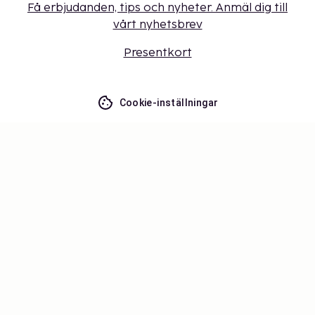
Få erbjudanden, tips och nyheter. Anmäl dig till
vårt nyhetsbrev
Presentkort
Cookie-inställningar
Missa inget – få de senaste
uppdateringarna
Håll dig uppdaterad med det senaste från oss! Få
reseinspiration, tips och tillgång till exklusiva
erbjudanden.
Prenumerera