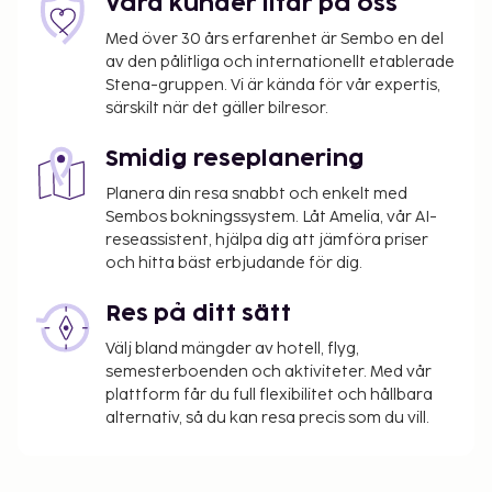
Våra kunder litar på oss
incheckning.
Med över 30 års erfarenhet är Sembo en del
Vi har listat alla tilläggsavgifter som boendet har
av den pålitliga och internationellt etablerade
upplyst oss om.
Stena-gruppen. Vi är kända för vår expertis,
särskilt när det gäller bilresor.
Parkeringsavgift: EUR 20 per dag
Husdjursavgift: EUR 10 per husdjur (varierar
Smidig reseplanering
beroende på vistelsens längd)
Inga avgifter tas ut för assistanshundar
Planera din resa snabbt och enkelt med
Sembos bokningssystem. Låt Amelia, vår AI-
Det är möjligt att listan ovan inte är fullständig,
reseassistent, hjälpa dig att jämföra priser
och hitta bäst erbjudande för dig.
samt att avgifter och depositioner inte inkluderar
skatt. Observera att dessa kan komma att ändras.
Res på ditt sätt
Kontanttransaktioner på boendet kan inte
Välj bland mängder av hotell, flyg,
överstiga EUR 1000, på grund av statliga
semesterboenden och aktiviteter. Med vår
bestämmelser. Du kan få mer information
plattform får du full flexibilitet och hållbara
genom att kontakta boendet med
alternativ, så du kan resa precis som du vill.
kontaktinformationen i bokningsbekräftelsen.
Husdjur tillåts endast i vissa rum (avgifter
tillkommer, information om detta under