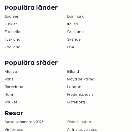
Avgifter). Gäster kan få ett av dessa rum genom
Populära länder
att kontakta receptionen direkt med hjälp av
Spanien
Danmark
informationen i bokningsbekräftelsen.
Turkiet
Italien
Frankrike
Grekland
Tyskland
Sverige
Thailand
USA
Populära städer
Alanya
Billund
Paris
Playa de Palma
Barcelona
London
Rom
Frederikshavn
Phuket
Göteborg
Resor
Maxa sommaren 2026
Sista minuten
Vinterresor
All Inclusive-resor