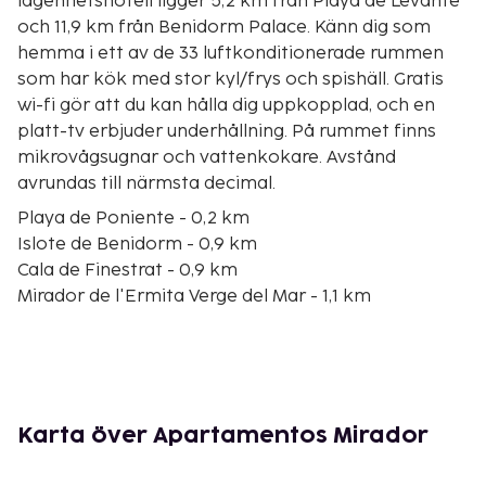
lägenhetshotell ligger 5,2 km från Playa de Levante
och 11,9 km från Benidorm Palace. Känn dig som
hemma i ett av de 33 luftkonditionerade rummen
som har kök med stor kyl/frys och spishäll. Gratis
wi-fi gör att du kan hålla dig uppkopplad, och en
platt-tv erbjuder underhållning. På rummet finns
mikrovågsugnar och vattenkokare. Avstånd
avrundas till närmsta decimal.
Playa de Poniente - 0,2 km
Islote de Benidorm - 0,9 km
Cala de Finestrat - 0,9 km
Mirador de l'Ermita Verge del Mar - 1,1 km
Intempo-byggnaden - 1,2 km
Tossal de la Cala - 1,3 km
Mal Pas-stranden - 1,8 km
La Marina köpcentrum - 2,2 km
Las Rejas golfbana - 2,4 km
Karta över Apartamentos Mirador
Parc d'Elx - 2,5 km
Mercat Municipal de Benidorm - 3,1 km