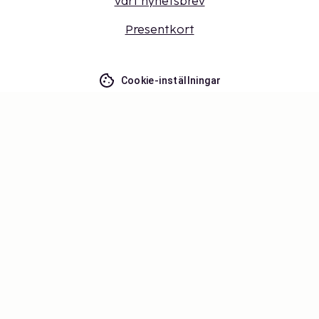
vårt nyhetsbrev
Presentkort
Cookie-inställningar
Missa inget – få de senaste
uppdateringarna
Håll dig uppdaterad med det senaste från oss! Få
reseinspiration, tips och tillgång till exklusiva
erbjudanden.
Prenumerera