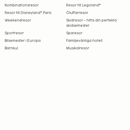
Kombinationsresor
Resor till Legoland®
Resor till Disneyland® Paris
Öluffarresor
Weekendresor
Skidresor – hitta din perfekta
skidsemester
Sportresor
Sparesor
Bilsemester i Europa
Familjevänliga hotell
Barnkul
Musikalresor