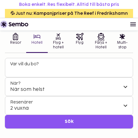
Boka enkelt. Res flexibelt. Alltid till bästa pris
💦 Just nu: Kampanjpriser på The Reef i Fredrikshamn
Resor
Hotell
Flyg +
Flyg
Färja +
Multi-
hotell
Hotell
stop
Var vill du bo?
När?
När som helst
Resenärer
2 vuxna
Sök