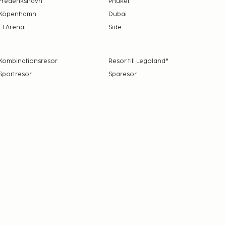
Frederikshavn
Phuket
Köpenhamn
Dubai
El Arenal
Side
Kombinationsresor
Resor till Legoland®
Sportresor
Sparesor