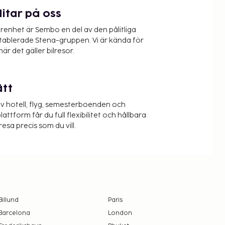
litar på oss
renhet är Sembo en del av den pålitliga
etablerade Stena-gruppen. Vi är kända för
när det gäller bilresor.
ätt
v hotell, flyg, semesterboenden och
lattform får du full flexibilitet och hållbara
resa precis som du vill.
Billund
Paris
Barcelona
London