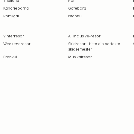
Thailand
Rom
i bokningsbekräftelsen.
Kanarieöarna
Göteborg
maj till 16 oktober.
Portugal
Istanbul
Vinterresor
All Inclusive-resor
Weekendresor
Skidresor – hitta din perfekta
skidsemester
Barnkul
Musikalresor