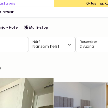
bästa pris
💦 Just nu: 
a resor
rja + Hotell
Multi-stop
När?
Resenärer
När som helst
2 vuxna
s