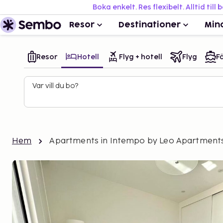
Boka enkelt. Res flexibelt. Alltid till 
Resor
Destinationer
Min
Resor
Hotell
Flyg + hotell
Flyg
Fä
Var vill du bo?
Hem
Apartments in Intempo by Leo Apartment