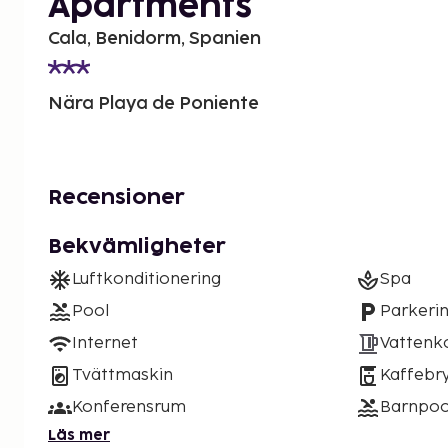
Apartments
Cala, Benidorm, Spanien
Nära Playa de Poniente
Recensioner
Bekvämligheter
Luftkonditionering
Spa
Pool
Parkeri
Internet
Vattenk
Tvättmaskin
Kaffebr
Konferensrum
Barnpoo
Läs mer