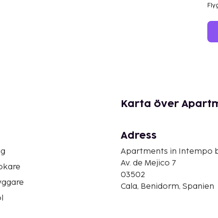
Fly
Karta över Apart
Adress
ng
Apartments in Intempo 
Av. de Mejico 7
okare
03502
yggare
Cala, Benidorm, Spanien
l