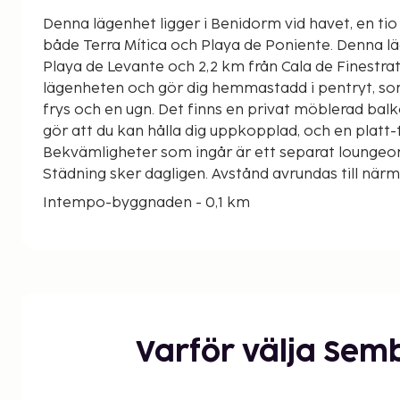
Denna lägenhet ligger i Benidorm vid havet, en tio
både Terra Mítica och Playa de Poniente. Denna lägenhet ligger 7,4 km från
Playa de Levante och 2,2 km från Cala de Finestrat. S
lägenheten och gör dig hemmastadd i pentryt, so
frys och en ugn. Det finns en privat möblerad balko
gör att du kan hålla dig uppkopplad, och en platt-
Bekvämligheter som ingår är ett separat lounge
Städning sker dagligen. Avstånd avrundas till när
Intempo-byggnaden - 0,1 km
Playa de Poniente - 0,6 km
Mal Pas-stranden - 1,3 km
Las Rejas golfbana - 1,3 km
Parc d'Elx - 2 km
Cala de Finestrat - 2 km
Mercat Municipal de Benidorm - 2,3 km
Varför välja Sem
Mirador de l'Ermita Verge del Mar - 2,3 km
Avenida Martinez Alejos - 2,4 km
Playa de Malpas - 2,4 km