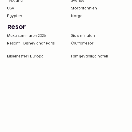
Tyskland
Sverige
kontakta boendet med kontaktinformationen 
USA
Storbritannien
Den säsongsöppna poolen är tillgänglig från 16 
Egypten
Norge
Resor
Maxa sommaren 2026
Sista minuten
Resor till Disneyland® Paris
Öluffarresor
Bilsemester i Europa
Familjevänliga hotell