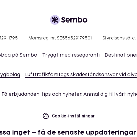
529-1795
Momsreg. nr: SE556529179501
Styrelsens säte:
obba på Sembo
Tryggt med resegaranti
Destinatione
flygbolag
Lufttrafikföretags skadeståndsansvar vid oly
Få erbjudanden, tips och nyheter. Anmäl dig till vårt ny
Cookie-inställningar
ssa inget – få de senaste uppdateringa