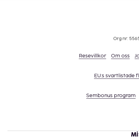
Org nr: 556
Resevillkor
Om oss
J
EU:s svartlistade 
Sembonus program
Mi