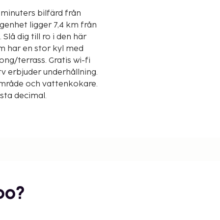
 minuters bilfärd från
lå dig till ro i den här
m har en stor kyl med
ng/terrass. Gratis wi-fi
tv erbjuder underhållning.
område och vattenkokare.
msta decimal.
bo?