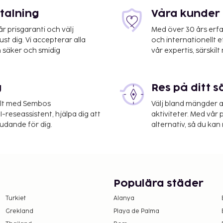
etalning
Våra kunder 
 prisgaranti och välj
Med över 30 års erfa
st dig. Vi accepterar alla
och internationellt 
 säker och smidig
vår expertis, särskilt 
Alicante Intl.) - 54,4 km
g
Res på ditt s
ng till inomhuspool, bastu
r även gratis wi-fi,
elt med Sembos
Välj bland mängder a
-reseassistent, hjälpa dig att
aktiviteter. Med vår p
judande för dig.
alternativ, så du kan 
r på boendet –
r vistelse
an incheckning.
Populära städer
 upplyst oss om.
Turkiet
Alanya
erstiga EUR 1000, på
Grekland
Playa de Palma
er information genom att