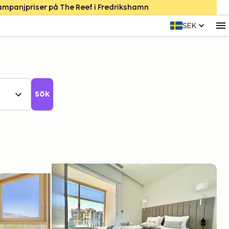
Kampanjpriser på The Reef i Fredrikshamn
SEK
Sök