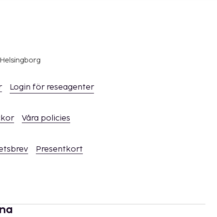
 Helsingborg
r
Login för reseagenter
ckor
Våra policies
hetsbrev
Presentkort
rna