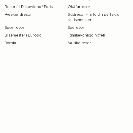
Resor till Disneyland® Paris
Öluffarresor
Weekendresor
Skidresor – hitta din perfekta
skidsemester
Sportresor
Sparesor
Bilsemester i Europa
Familjevänliga hotell
Barnkul
Musikalresor