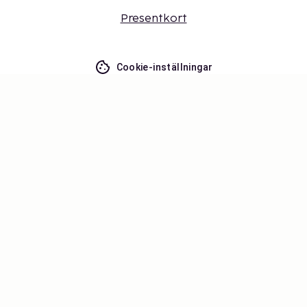
Presentkort
Cookie-inställningar
Missa inget – få de senaste
uppdateringarna
Håll dig uppdaterad med det senaste från oss! Få
reseinspiration, tips och tillgång till exklusiva
erbjudanden.
Prenumerera