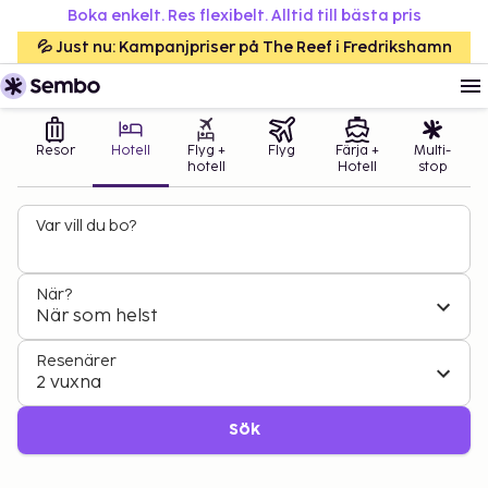
Boka enkelt. Res flexibelt. Alltid till bästa pris
💦 Just nu: Kampanjpriser på The Reef i Fredrikshamn
Resor
Hotell
Flyg +
Flyg
Färja +
Multi-
hotell
Hotell
stop
Var vill du bo?
När?
När som helst
Resenärer
2 vuxna
Sök