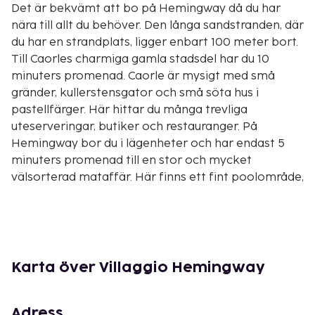
Det är bekvämt att bo på Hemingway då du har
nära till allt du behöver. Den långa sandstranden, där
du har en strandplats, ligger enbart 100 meter bort.
Till Caorles charmiga gamla stadsdel har du 10
minuters promenad. Caorle är mysigt med små
gränder, kullerstensgator och små söta hus i
pastellfärger. Här hittar du många trevliga
uteserveringar, butiker och restauranger. På
Hemingway bor du i lägenheter och har endast 5
minuters promenad till en stor och mycket
välsorterad mataffär. Här finns ett fint poolområde,
med barnpool, bubbeldel, solstolar och parasoll.
Samt en uppvärmd pool. Vid recepitonen hittar du
baren där kan du inhandla något gott dricka och
även lättare måltider. Här erbjuds också frukost
mot avgift.
Karta över Villaggio Hemingway
Wi-Fi finns i lobbyn och är mot avgift. Parkering
ingår och garage finns på förfrågan och mot avgift.
Adress