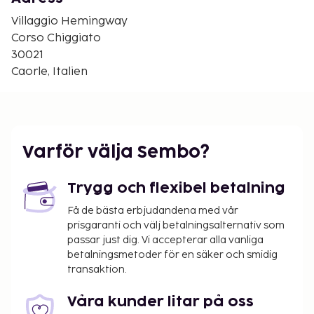
Boendet har även en laddstation för elbil, kostnad
Villaggio Hemingway
10 euro per tillfälle. Till de yngsta gästerna finns en
Corso Chiggiato
liten lekplats och det anordnas minidisco vid poolen
30021
en del kvällar. Strandplats med ett parasoll och två
Caorle, Italien
solstolar kan köpas till på plats.
Läge
Med endast en kort promenad är du framme vid
Caorles pittoreska stadskärna.
Varför välja Sembo?
Så här bor du
Trygg och flexibel betalning
Modernt inrett, sovplatsfördelningen och
Få de bästa erbjudandena med vår
storlekarna på lägenheterna kan variera något.
prisgaranti och välj betalningsalternativ som
Luftkonditionering, uppvärmning, kassafack, sat-tv,
passar just dig. Vi accepterar alla vanliga
telefon, Internet, mikro, diskmaskin, tvättmaskin,
betalningsmetoder för en säker och smidig
hårtork, strykbräda, dusch och wc.
transaktion.
Byggnadens faciliteter
Våra kunder litar på oss