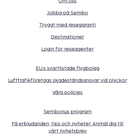
Om oss
Jobba på Sembo
Tryggt med resegaranti
Destinationer
Login för reseagenter
EU:s svartlistade flygbolag
Lufttrafikföretags skadeståndsansvar vid olyckor
Våra policies
Sembonus program
Få erbjudanden, tips och nyheter. Anmäl dig till
vårt nyhetsbrev