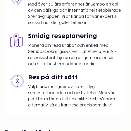
Reception, utomhuspool, öppen maj- september,
Med över 30 års erfarenhet är Sembo en del
solstolar, strandservice (mot avgift), bar, Internet
av den pålitliga och internationellt etablerade
(mot avgift), parkering, lekplats.
Stena-gruppen. Vi är kända för vår expertis,
särskilt när det gäller bilresor.
Tillval
Smidig reseplanering
Frukostbuffé mot tillägg. Barnsäng förbokas, €
5/natt. Husdjur mot avgift, € 10.
Planera din resa snabbt och enkelt med
Sembos bokningssystem. Låt Amelia, vår AI-
Annat
reseassistent, hjälpa dig att jämföra priser
och hitta bäst erbjudande för dig.
Slutstädning ingår. Sänglinne och handdukar ingår.
Turistskatt/miljöavgift betalas på plats. Deposition
Res på ditt sätt
€ 50.
Välj bland mängder av hotell, flyg,
2-5 våningar, hiss.
semesterboenden och aktiviteter. Med vår
plattform får du full flexibilitet och hållbara
Ankomst
alternativ, så du kan resa precis som du vill.
Ankomst på lördag och en veckovis vistelse mellan
23 maj och 12 september 2025. Vid alla andra tider,
minst 3 nätters vistelse. Incheckningstid: 16:00 -