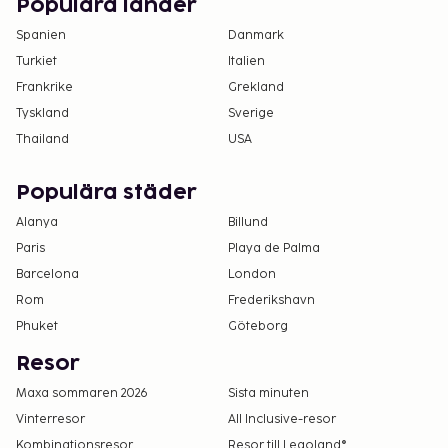
Populära länder
20:00, utcheckningstid: 10:00.
Spanien
Danmark
Turkiet
Italien
Frankrike
Grekland
Tyskland
Sverige
Thailand
USA
Populära städer
Alanya
Billund
Paris
Playa de Palma
Barcelona
London
Rom
Frederikshavn
Phuket
Göteborg
Resor
Maxa sommaren 2026
Sista minuten
Vinterresor
All Inclusive-resor
Kombinationsresor
Resor till Legoland®