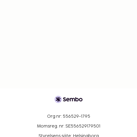
Org nr: 556529-1795
Momsreg. nr: SE556529179501
Styrelsens säte: Helsingborg