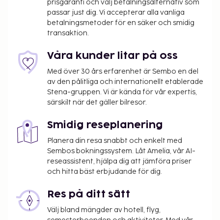
prisgaranti och välj betalningsalternativ som
terrassen och trädgården. Detta hotell har även
passar just dig. Vi accepterar alla vanliga
gratis wi-fi och conciergetjänster. Du kan äta på
betalningsmetoder för en säker och smidig
hotellets restaurang, eller ta det lugnt på rummet
transaktion.
med deras rumsservice. Här erbjuds en gratis
kontinental frukost dagligen mellan 07.00 och
Våra kunder litar på oss
09.30.
Med över 30 års erfarenhet är Sembo en del
Avgift för extrasäng: VND 250000.0 per natt
av den pålitliga och internationellt etablerade
Stena-gruppen. Vi är kända för vår expertis,
Det är möjligt att listan ovan inte är fullständig,
särskilt när det gäller bilresor.
samt att avgifter och depositioner inte inkluderar
skatt. Observera att dessa kan komma att ändras.
Smidig reseplanering
Anslutande rum kan erbjudas i mån av tillgång.
Planera din resa snabbt och enkelt med
Gäster kan be om anslutande rum genom att
Sembos bokningssystem. Låt Amelia, vår AI-
kontakta boendet direkt med
reseassistent, hjälpa dig att jämföra priser
kontaktuppgifterna i bokningsbekräftelsen.
och hitta bäst erbjudande för dig.
Kontantfria betalningsmetoder är tillgängliga
för alla transaktioner och gäster får tillgång till
Res på ditt sätt
rummen med mobilnyckel.
Välj bland mängder av hotell, flyg,
Kontaktfri incheckning och kontaktfri