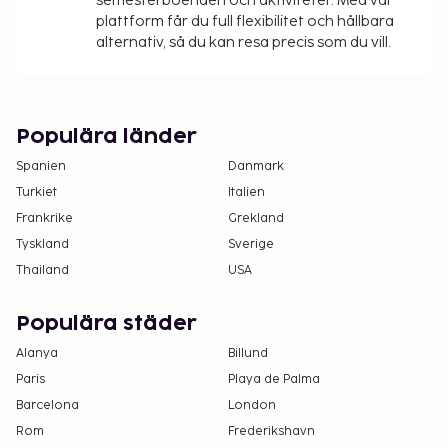
semesterboenden och aktiviteter. Med vår
utcheckning är tillgängliga.
plattform får du full flexibilitet och hållbara
alternativ, så du kan resa precis som du vill.
Populära länder
Spanien
Danmark
Turkiet
Italien
Frankrike
Grekland
Tyskland
Sverige
Thailand
USA
Populära städer
Alanya
Billund
Paris
Playa de Palma
Barcelona
London
Rom
Frederikshavn