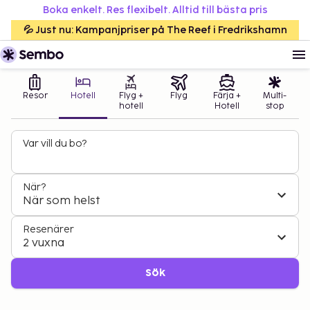
Boka enkelt. Res flexibelt. Alltid till bästa pris
💦 Just nu: Kampanjpriser på The Reef i Fredrikshamn
Resor
Hotell
Flyg +
Flyg
Färja +
Multi-
hotell
Hotell
stop
Var vill du bo?
När?
När som helst
Resenärer
2 vuxna
Sök