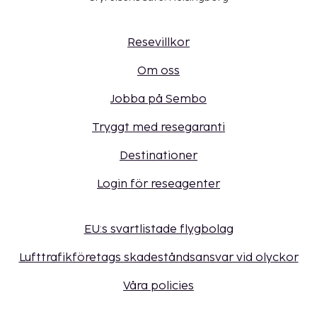
Resevillkor
Om oss
Jobba på Sembo
Tryggt med resegaranti
Destinationer
Login för reseagenter
EU:s svartlistade flygbolag
Lufttrafikföretags skadeståndsansvar vid olyckor
Våra policies