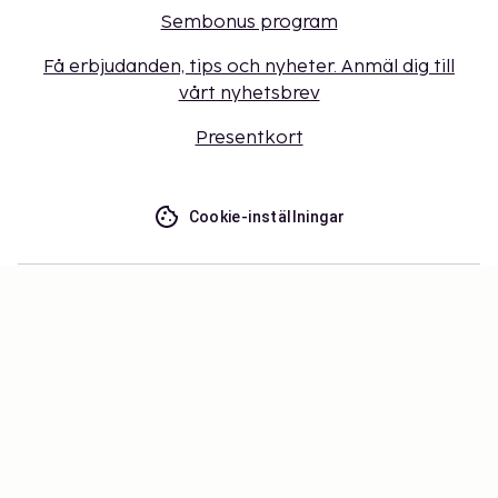
Sembonus program
Få erbjudanden, tips och nyheter. Anmäl dig till
vårt nyhetsbrev
Presentkort
Cookie-inställningar
Missa inget – få de senaste
uppdateringarna
Håll dig uppdaterad med det senaste från oss! Få
reseinspiration, tips och tillgång till exklusiva
erbjudanden.
Prenumerera