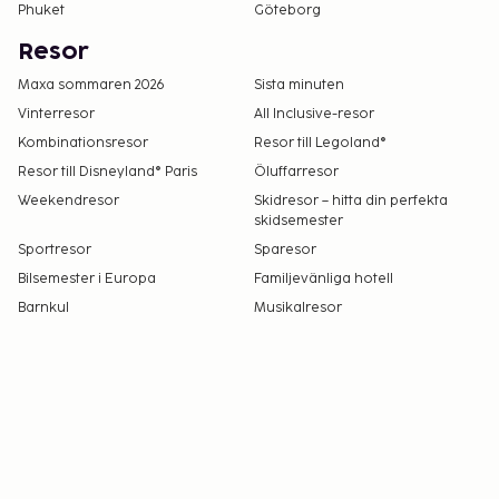
Phuket
Göteborg
Resor
Maxa sommaren 2026
Sista minuten
Vinterresor
All Inclusive-resor
Kombinationsresor
Resor till Legoland®
Resor till Disneyland® Paris
Öluffarresor
Weekendresor
Skidresor – hitta din perfekta
skidsemester
Sportresor
Sparesor
Bilsemester i Europa
Familjevänliga hotell
Barnkul
Musikalresor