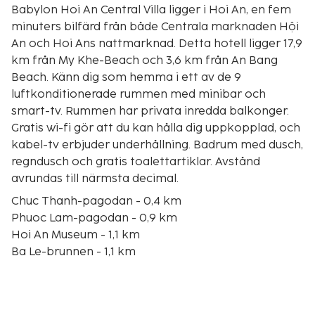
Babylon Hoi An Central Villa ligger i Hoi An, en fem
minuters bilfärd från både Centrala marknaden Hội
An och Hoi Ans nattmarknad. Detta hotell ligger 17,9
km från My Khe-Beach och 3,6 km från An Bang
Beach. Känn dig som hemma i ett av de 9
luftkonditionerade rummen med minibar och
smart-tv. Rummen har privata inredda balkonger.
Gratis wi-fi gör att du kan hålla dig uppkopplad, och
kabel-tv erbjuder underhållning. Badrum med dusch,
regndusch och gratis toalettartiklar. Avstånd
avrundas till närmsta decimal.
Chuc Thanh-pagodan - 0,4 km
Phuoc Lam-pagodan - 0,9 km
Hoi An Museum - 1,1 km
Ba Le-brunnen - 1,1 km
Tran Family Chapel - 1,1 km
Museet för historia och kultur - 1,2 km
Hoi Ans historiska museum - 1,3 km