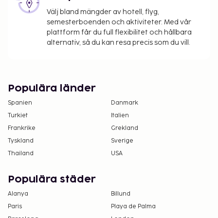
Hotelstars Union tilldelar officiella
Välj bland mängder av hotell, flyg,
stjärnklassificeringar för boenden i Schweiz. Detta
semesterboenden och aktiviteter. Med vår
boende har klassificerats som 5 stjärnor. Följande
plattform får du full flexibilitet och hållbara
anläggningar är otillgängliga från 7 december 2026
alternativ, så du kan resa precis som du vill.
till 11 december 2026 (datumen kan ändras):
Pool
Du kommer att ombes att betala följande avgifter
Populära länder
på boendet – avgifterna kan inkludera tillämpliga
Spanien
Danmark
skatter:
Turkiet
Italien
Galamiddag på nyårsafton (31 december) per
Frankrike
Grekland
vuxen: 440.00 CHF
Tyskland
Sverige
Avgift per barn för galamiddag på nyårsafton
Thailand
USA
(31 december): 220.00 CHF (från 4 till 12 år)
En stadsskatt tas ut av staden och betalas på
Populära städer
boendet. Skatten är säsongsbunden och gäller
inte alltid året om. Undantag från skatten kan
Alanya
Billund
finnas. Kontakta boendet med hjälp av
Paris
Playa de Palma
uppgifterna i bokningsbekräftelsen för mer