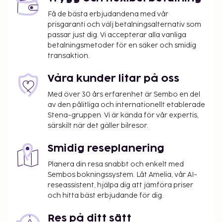
Interlaken? På detta hotell finns det event- och
konferensutrymmen på upp till 617 kvadratmeter,
Få de bästa erbjudandena med vår
prisgaranti och välj betalningsalternativ som
däribland konferensrum och mötesrum. Gäster
passar just dig. Vi accepterar alla vanliga
erbjuds flygtransfer tur/retur mot en avgift
betalningsmetoder för en säker och smidig
(tillgänglig dygnet runt), och parkering (avgift
transaktion.
tillkommer) finns på plats. Skäm bort dig med ett
besök på deras spa, som erbjuder bland annat
Våra kunder litar på oss
massage, kroppsbehandlingar och
Med över 30 års erfarenhet är Sembo en del
ansiktsbehandlingar. Efter en dag i skidbacken
av den pålitliga och internationellt etablerade
erbjuds utomhustennisbanor och inomhuspool.
Stena-gruppen. Vi är kända för vår expertis,
Boendet har även conciergetjänster, barnpassning
särskilt när det gäller bilresor.
mot en avgift och en spelhall. Gäster kan snabbt
och enkelt ta sig till skidbackarna med den
Smidig reseplanering
kostnadsfria skidbussen. Njut av italienska köket på
Planera din resa snabbt och enkelt med
Sapori, en av de 3 restaurangerna detta hotell
Sembos bokningssystem. Låt Amelia, vår AI-
ståtar med, eller stanna på rummet och nyttja dess
reseassistent, hjälpa dig att jämföra priser
rumsservice dygnet runt. Avsluta dagen med en
och hitta bäst erbjudande för dig.
drink på boendets bar. Frukostbuffé serveras
dagligen mot en avgift från 07.00 till 10.00.
Res på ditt sätt