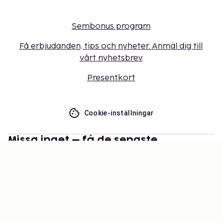
Sembonus program
Få erbjudanden, tips och nyheter. Anmäl dig till
vårt nyhetsbrev
Presentkort
Cookie-inställningar
Missa inget – få de senaste
uppdateringarna
Håll dig uppdaterad med det senaste från oss! Få
reseinspiration, tips och tillgång till exklusiva
erbjudanden.