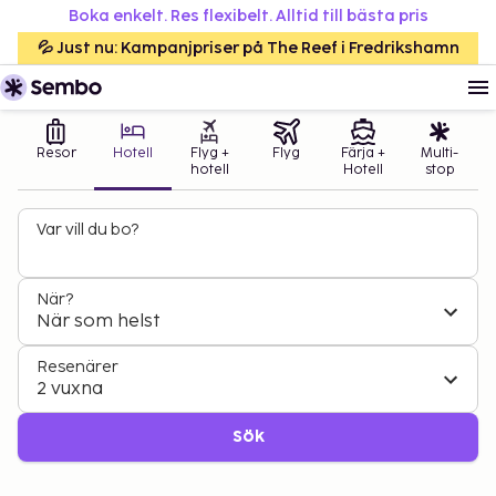
Boka enkelt. Res flexibelt. Alltid till bästa pris
💦 Just nu: Kampanjpriser på The Reef i Fredrikshamn
Resor
Hotell
Flyg +
Flyg
Färja +
Multi-
hotell
Hotell
stop
Var vill du bo?
När?
När som helst
Resenärer
2 vuxna
Sök