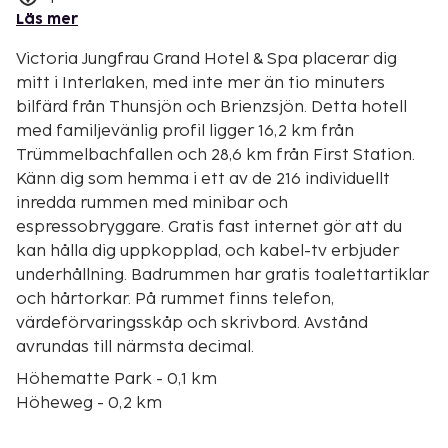
Läs mer
Victoria Jungfrau Grand Hotel & Spa placerar dig
mitt i Interlaken, med inte mer än tio minuters
bilfärd från Thunsjön och Brienzsjön. Detta hotell
med familjevänlig profil ligger 16,2 km från
Trümmelbachfallen och 28,6 km från First Station.
Känn dig som hemma i ett av de 216 individuellt
inredda rummen med minibar och
espressobryggare. Gratis fast internet gör att du
kan hålla dig uppkopplad, och kabel-tv erbjuder
underhållning. Badrummen har gratis toalettartiklar
och hårtorkar. På rummet finns telefon,
värdeförvaringsskåp och skrivbord. Avstånd
avrundas till närmsta decimal.
Höhematte Park - 0,1 km
Höheweg - 0,2 km
Kunsthaus Interlaken - 0,2 km