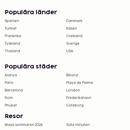
Det är möjligt att listan ovan inte är fullständig,
samt att avgifter och depositioner inte inkluderar
Populära länder
skatt. Observera att dessa kan komma att ändras.
Spanien
Danmark
Endast registrerade gäster är tillåtna på
Turkiet
Italien
boendets rum.
Frankrike
Grekland
Boendet välkomnar alla gäster, oavsett sexuell
Tyskland
Sverige
läggning och könsidentitet (HBTQ+-vänligt).
Thailand
USA
Populära städer
Alanya
Billund
Paris
Playa de Palma
Barcelona
London
Rom
Frederikshavn
Phuket
Göteborg
Resor
Maxa sommaren 2026
Sista minuten