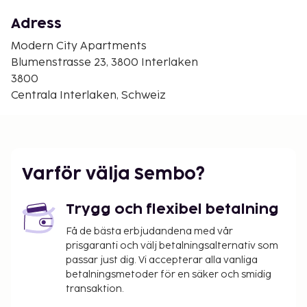
Thunsjön - 2,9 km
Brienzsjön - 3 km
Adress
Gasthof Bären - 3 km
Modern City Apartments
Den största flygplatsen i närheten är Bern (BRN-
Blumenstrasse 23, 3800 Interlaken
Belp) - 51,1 km
3800
Centrala Interlaken, Schweiz
Parkering (avgift tillkommer) erbjuds på plats.
Denna rökfria lägenhet erbjuder
vandrings-/cykelleder på plats, snowboardåkning i
närheten och segwayuthyrning i närheten.
Fritidsaktiviteter som erbjuds är bland annat
Varför välja Sembo?
bergsklättring i närheten, grottexpeditioner i
närheten och längdskidåkning i närheten.
Trygg och flexibel betalning
Du kommer att ombes att betala följande avgifter
Få de bästa erbjudandena med vår
på boendet – avgifterna kan inkludera tillämpliga
prisgaranti och välj betalningsalternativ som
skatter:
passar just dig. Vi accepterar alla vanliga
Deposition för skador: CHF 500 per vistelse
betalningsmetoder för en säker och smidig
transaktion.
En stadsskatt tas ut av staden och betalas på