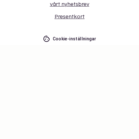
vårt nyhetsbrev
Presentkort
Cookie-inställningar
Missa inget – få de senaste
uppdateringarna
Håll dig uppdaterad med det senaste från oss! Få
reseinspiration, tips och tillgång till exklusiva
erbjudanden.
Prenumerera