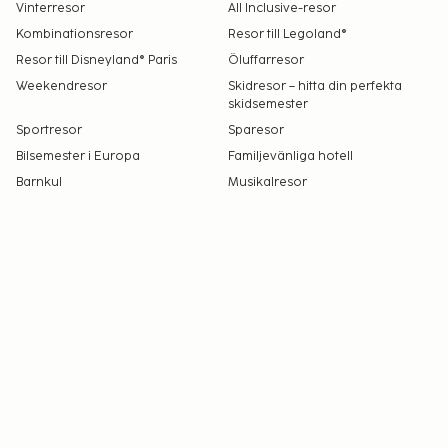
Vinterresor
All Inclusive-resor
Kombinationsresor
Resor till Legoland®
Resor till Disneyland® Paris
Öluffarresor
Weekendresor
Skidresor – hitta din perfekta
skidsemester
Sportresor
Sparesor
Bilsemester i Europa
Familjevänliga hotell
Barnkul
Musikalresor