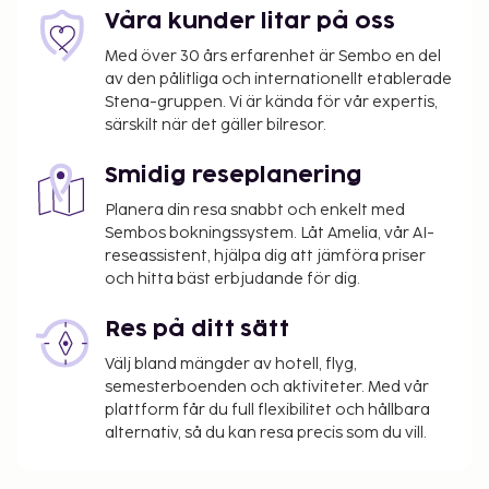
boendet. Skatten är säsongsbunden och gäller
Våra kunder litar på oss
inte alltid året om. Undantag från skatten kan
finnas. Kontakta boendet med hjälp av
Med över 30 års erfarenhet är Sembo en del
uppgifterna i bokningsbekräftelsen för mer
av den pålitliga och internationellt etablerade
Stena-gruppen. Vi är kända för vår expertis,
information.
särskilt när det gäller bilresor.
Stadsskatt: Från 1 november till 31 mars, CHF
2.20 per person per natt. Skatten gäller inte
Smidig reseplanering
barn under 16 år.
Stadsskatt: Från 1 april till 31 oktober, CHF 2.50
Planera din resa snabbt och enkelt med
Sembos bokningssystem. Låt Amelia, vår AI-
per person per natt. Skatten gäller inte barn
reseassistent, hjälpa dig att jämföra priser
under 16 år.
och hitta bäst erbjudande för dig.
Turistavgift: CHF 1.00 per person per natt
Res på ditt sätt
Vi har listat alla tilläggsavgifter som boendet har
upplyst oss om.
Välj bland mängder av hotell, flyg,
semesterboenden och aktiviteter. Med vår
Avgift för parkering under tak: CHF 18 per natt
plattform får du full flexibilitet och hållbara
Avgift för husdjur: CHF 20 per husdjur per natt
alternativ, så du kan resa precis som du vill.
Inga avgifter tas ut för assistanshundar