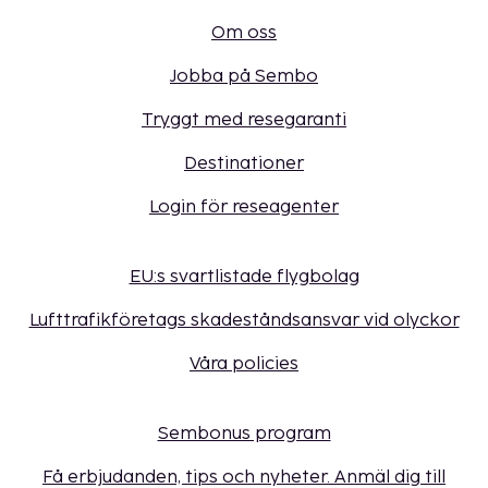
Om oss
Jobba på Sembo
Tryggt med resegaranti
Destinationer
Login för reseagenter
EU:s svartlistade flygbolag
Lufttrafikföretags skadeståndsansvar vid olyckor
Våra policies
Sembonus program
Få erbjudanden, tips och nyheter. Anmäl dig till