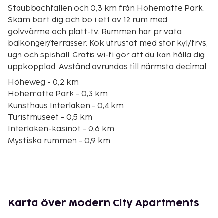
Staubbachfallen och 0,3 km från Höhematte Park.
Skäm bort dig och bo i ett av 12 rum med
golvvärme och platt-tv. Rummen har privata
balkonger/terrasser. Kök utrustat med stor kyl/frys,
ugn och spishäll. Gratis wi-fi gör att du kan hålla dig
uppkopplad. Avstånd avrundas till närmsta decimal.
Höheweg - 0,2 km
Höhematte Park - 0,3 km
Kunsthaus Interlaken - 0,4 km
Turistmuseet - 0,5 km
Interlaken-kasinot - 0,6 km
Mystiska rummen - 0,9 km
Tell-Spiele - 1,2 km
Interlaken Ost färjeterminal - 1,4 km
Seilpark Interlaken - 1,6 km
Heimwehfluh - 1,9 km
Unspunnen slott - 2,4 km
Karta över Modern City Apartments
Jungfrau Park - 2,5 km