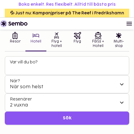
Boka enkelt. Res flexibelt. Alltid till bästa pris
💦 Just nu: Kampanjpriser på The Reef i Fredrikshamn
Resor
Hotell
Flyg +
Flyg
Färja +
Multi-
hotell
Hotell
stop
Var vill du bo?
När?
När som helst
Resenärer
2 vuxna
Sök