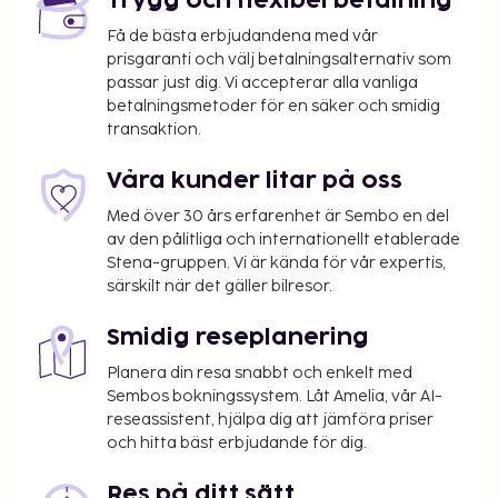
Trygg och flexibel betalning
skatter:
Få de bästa erbjudandena med vår
Deposition: CHF 500.0 per vistelse
prisgaranti och välj betalningsalternativ som
En stadsskatt tas ut av staden och betalas på
passar just dig. Vi accepterar alla vanliga
boendet. Skatten är säsongsbunden och gäller
betalningsmetoder för en säker och smidig
transaktion.
inte alltid året om. Undantag från skatten kan
finnas. Kontakta boendet med hjälp av
Våra kunder litar på oss
uppgifterna i bokningsbekräftelsen för mer
information.
Med över 30 års erfarenhet är Sembo en del
Stadsskatt: Från 1 november till 31 mars, CHF
av den pålitliga och internationellt etablerade
Stena-gruppen. Vi är kända för vår expertis,
2.20 per person per natt. Skatten gäller inte
särskilt när det gäller bilresor.
barn under 16 år.
Stadsskatt: Från 1 april till 31 oktober, CHF 2.50
Smidig reseplanering
per person per natt. Skatten gäller inte barn
under 16 år.
Planera din resa snabbt och enkelt med
Sembos bokningssystem. Låt Amelia, vår AI-
Turistavgift: CHF 1.00 per person per natt
reseassistent, hjälpa dig att jämföra priser
och hitta bäst erbjudande för dig.
Vi har listat alla tilläggsavgifter som boendet har
upplyst oss om.
Res på ditt sätt