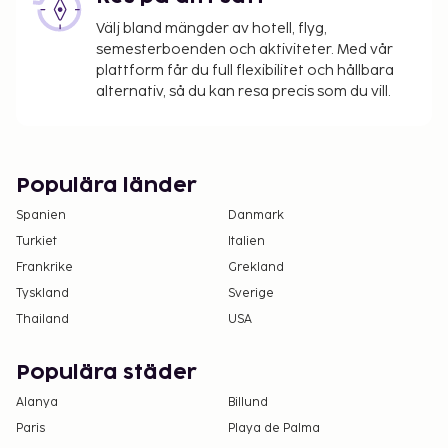
Avgift för parkering utan tak: CHF 20 per natt
Välj bland mängder av hotell, flyg,
Det är möjligt att listan ovan inte är fullständig,
semesterboenden och aktiviteter. Med vår
plattform får du full flexibilitet och hållbara
samt att avgifter och depositioner inte inkluderar
alternativ, så du kan resa precis som du vill.
skatt. Observera att dessa kan komma att ändras.
Barn som är 2 år och yngre är inte tillåtna.
Populära länder
Spanien
Danmark
Turkiet
Italien
Frankrike
Grekland
Tyskland
Sverige
Thailand
USA
Populära städer
Alanya
Billund
Paris
Playa de Palma