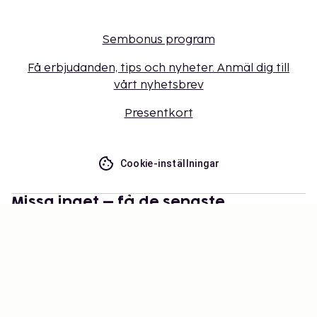
Sembonus program
Få erbjudanden, tips och nyheter. Anmäl dig till
vårt nyhetsbrev
Presentkort
Cookie-inställningar
Missa inget – få de senaste
uppdateringarna
Håll dig uppdaterad med det senaste från oss! Få
reseinspiration, tips och tillgång till exklusiva
erbjudanden.