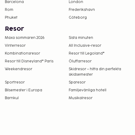
Barcelona
London
Rom
Frederikshavn
Phuket
Göteborg
Resor
Maxa sommaren 2026
Sista minuten
Vinterresor
All Inclusive-resor
Kombinationsresor
Resor till Legoland®
Resor till Disneyland® Paris
Öluffarresor
Weekendresor
Skidresor – hitta din perfekta
skidsemester
Sportresor
Sparesor
Bilsemester i Europa
Familjevänliga hotell
Barnkul
Musikalresor