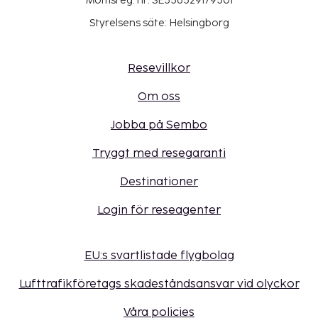
Momsreg. nr: SE556529179501
Styrelsens säte: Helsingborg
Resevillkor
Om oss
Jobba på Sembo
Tryggt med resegaranti
Destinationer
Login för reseagenter
EU:s svartlistade flygbolag
Lufttrafikföretags skadeståndsansvar vid olyckor
Våra policies