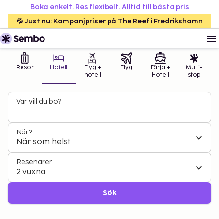
Boka enkelt. Res flexibelt. Alltid till bästa pris
💦 Just nu: Kampanjpriser på The Reef i Fredrikshamn
Resor
Hotell
Flyg +
Flyg
Färja +
Multi-
hotell
Hotell
stop
Var vill du bo?
När?
När som helst
Resenärer
2 vuxna
Sök