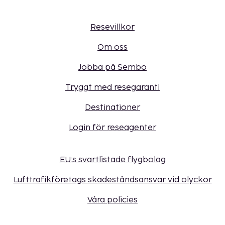
Resevillkor
Om oss
Jobba på Sembo
Tryggt med resegaranti
Destinationer
Login för reseagenter
EU:s svartlistade flygbolag
Lufttrafikföretags skadeståndsansvar vid olyckor
Våra policies