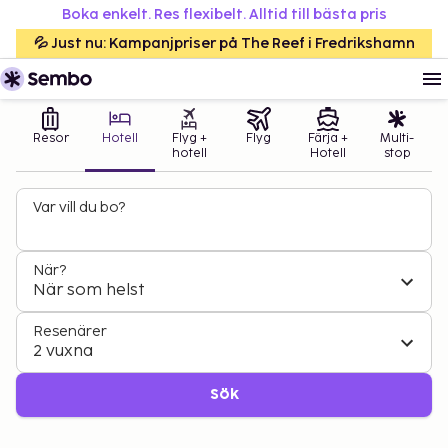
Boka enkelt. Res flexibelt. Alltid till bästa pris
💦 Just nu: Kampanjpriser på The Reef i Fredrikshamn
Resor
Hotell
Flyg +
Flyg
Färja +
Multi-
hotell
Hotell
stop
Var vill du bo?
När?
När som helst
Resenärer
2 vuxna
Sök