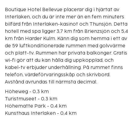
Boutique Hotel Bellevue placerar dig i hjärtat av
Interlaken, och du är inte mer än en fem minuters
bilfärd från Interlaken-kasinot och Thunsjön. Detta
hotell med spa ligger 3,7 km från Brienzsjön och 5,4
km från Harder Kulm. Känn dig som hemma i ett av
de 59 luftkonditionerade rummen med golvvärme
och platt-tv. Rummen har privata balkonger. Gratis
wi-fi gör att du kan hålla dig uppkopplad, och
kabel-tv erbjuder underhållning. På rummet finns
telefon, värdeförvaringsskåp och skrivbord.
Avstånd avrundas till närmsta decimal.
Höheweg - 0,3 km
Turistmuseet - 0,3 km
Höhematte Park - 0,4 km
Kunsthaus Interlaken - 0,4 km
Interlaken-kasinot - 0,8 km
Mystiska rummen - 0,8 km