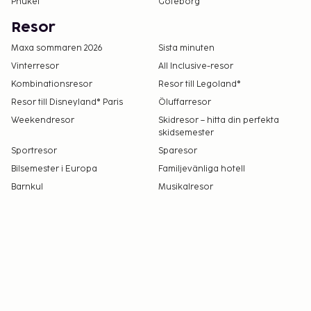
skatt. Observera att dessa kan komma att ändras.
Phuket
Göteborg
Gäster kan få tillåtelse att ta med sig husdjur
Resor
genom att föranmäla detta. Kontaktuppgifter
Maxa sommaren 2026
Sista minuten
finns i bokningsbekräftelsen.
Vinterresor
All Inclusive-resor
Kombinationsresor
Resor till Legoland®
Resor till Disneyland® Paris
Öluffarresor
Weekendresor
Skidresor – hitta din perfekta
skidsemester
Sportresor
Sparesor
Bilsemester i Europa
Familjevänliga hotell
Barnkul
Musikalresor