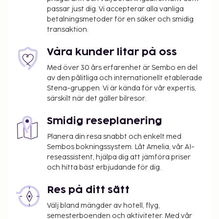
själv med ett besök på deras fullständiga spa.
passar just dig. Vi accepterar alla vanliga
Boendet har även gratis wi-fi, conciergetjänster och
betalningsmetoder för en säker och smidig
skidförvaring. Du kan äta på hotellets restaurang,
transaktion.
eller ta det lugnt på rummet med deras rumsservice
(under begränsade tider). Släck törsten med din
Våra kunder litar på oss
favoritdrink i boendets bar. Frukostbuffé serveras
Med över 30 års erfarenhet är Sembo en del
dagligen mot en avgift från 07.00 till 10.30.
av den pålitliga och internationellt etablerade
Hotelstars Union tilldelar officiella
Stena-gruppen. Vi är kända för vår expertis,
stjärnklassificeringar för boenden i Schweiz. Detta
särskilt när det gäller bilresor.
boende har klassificerats som 4 stjärnor.
Smidig reseplanering
Du kommer att ombes att betala följande avgifter
på boendet – avgifterna kan inkludera tillämpliga
Planera din resa snabbt och enkelt med
skatter:
Sembos bokningssystem. Låt Amelia, vår AI-
reseassistent, hjälpa dig att jämföra priser
En stadsskatt tas ut av staden och betalas på
och hitta bäst erbjudande för dig.
boendet. Skatten är säsongsbunden och gäller
inte alltid året om. Undantag från skatten kan
Res på ditt sätt
finnas. Kontakta boendet med hjälp av
Välj bland mängder av hotell, flyg,
uppgifterna i bokningsbekräftelsen för mer
semesterboenden och aktiviteter. Med vår