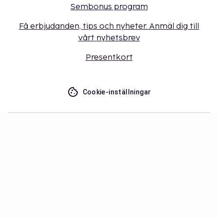
Sembonus program
Få erbjudanden, tips och nyheter. Anmäl dig till
vårt nyhetsbrev
Presentkort
Cookie-inställningar
Missa inget – få de senaste
uppdateringarna
Håll dig uppdaterad med det senaste från oss! Få
reseinspiration, tips och tillgång till exklusiva
erbjudanden.
Prenumerera