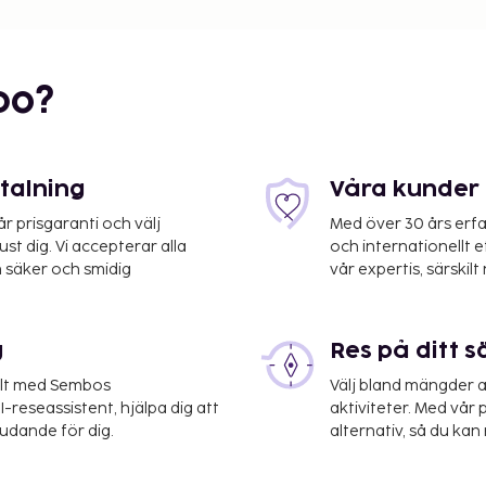
bo?
etalning
Våra kunder 
 prisgaranti och välj
Med över 30 års erfa
st dig. Vi accepterar alla
och internationellt 
 säker och smidig
vår expertis, särskilt 
 använder flygplatsen
g
Res på ditt s
ingar i lobbyn, reception
elt med Sembos
Välj bland mängder a
g (avgift tillkommer)
-reseassistent, hjälpa dig att
aktiviteter. Med vår p
nter. Boendet har även
judande för dig.
alternativ, så du kan 
drink på boendets bar.
6.30 till 09.30. Detta