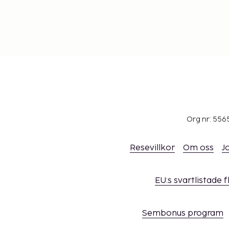
kontakta boendet med kontaktinformationen 
Anslutande rum kan erbjudas i mån av tillgån
anslutande rum genom att kontakta boendet
kontaktuppgifterna i bokningsbekräftelsen.
Org nr: 556
Resevillkor
Om oss
J
EU:s svartlistade 
Sembonus program