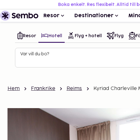
Boka enkelt. Res flexibelt. Alltid till 
Resor
Destinationer
Min
Resor
Hotell
Flyg + hotell
Flyg
Fä
Var vill du bo?
Hem
Frankrike
Reims
Kyriad Charleville