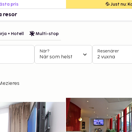
bästa pris
💦 Just nu: 
a resor
rja + Hotell
Multi-stop
När?
Resenärer
När som helst
2 vuxna
 Mezieres