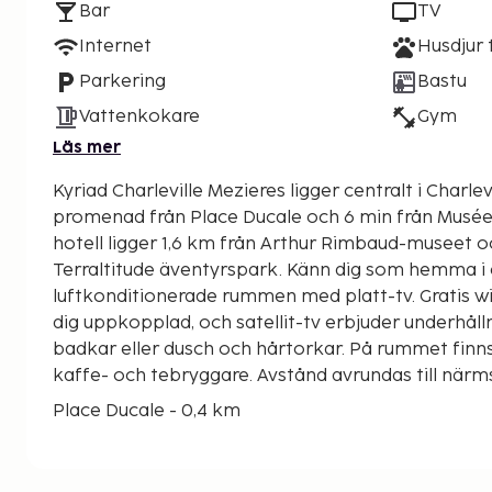
Bar
TV
Internet
Husdjur t
Parkering
Bastu
Vattenkokare
Gym
Läs mer
Kyriad Charleville Mezieres ligger centralt i Charle
promenad från Place Ducale och 6 min från Musée de l
hotell ligger 1,6 km från Arthur Rimbaud-museet o
Terraltitude äventyrspark. Känn dig som hemma i 
luftkonditionerade rummen med platt-tv. Gratis wi-
dig uppkopplad, och satellit-tv erbjuder underhå
badkar eller dusch och hårtorkar. På rummet finns
kaffe- och tebryggare. Avstånd avrundas till närm
Place Ducale - 0,4 km
Musée de l'Ardenne - 0,5 km
Arthur Rimbaud-museet - 0,7 km
Terraltitude äventyrspark - 2,2 km