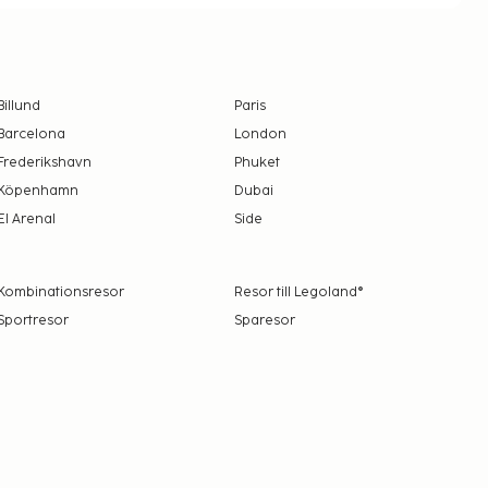
Billund
Paris
Barcelona
London
Frederikshavn
Phuket
Köpenhamn
Dubai
El Arenal
Side
Kombinationsresor
Resor till Legoland®
Sportresor
Sparesor