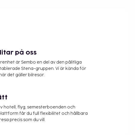
litar på oss
renhet är Sembo en del av den pålitliga
etablerade Stena-gruppen. Vi är kända för
när det gäller bilresor.
ätt
v hotell, flyg, semesterboenden och
lattform får du full flexibilitet och hållbara
resa precis som du vill.