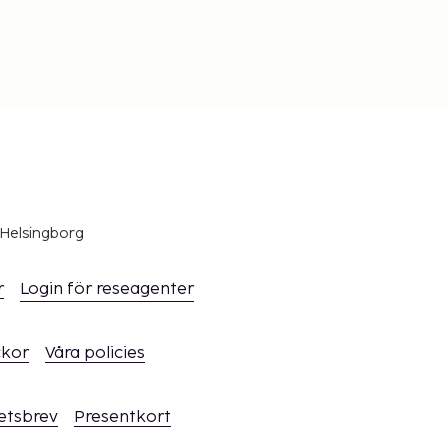
 Helsingborg
r
Login för reseagenter
ckor
Våra policies
hetsbrev
Presentkort