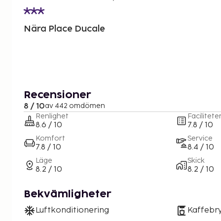
Nära Place Ducale
Recensioner
8 / 10
av 442 omdömen
Renlighet
Facilitete
8.6 / 10
7.8 / 10
Komfort
Service
7.8 / 10
8.4 / 10
Läge
Skick
8.2 / 10
8.2 / 10
Bekvämligheter
Luftkonditionering
Kaffebr