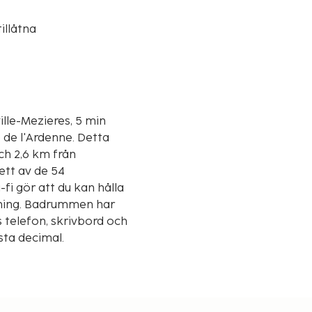
illåtna
ville-Mezieres, 5 min
'Ardenne. Detta
ch 2,6 km från
ett av de 54
fi gör att du kan hålla
llning. Badrummen har
 telefon, skrivbord och
sta decimal.