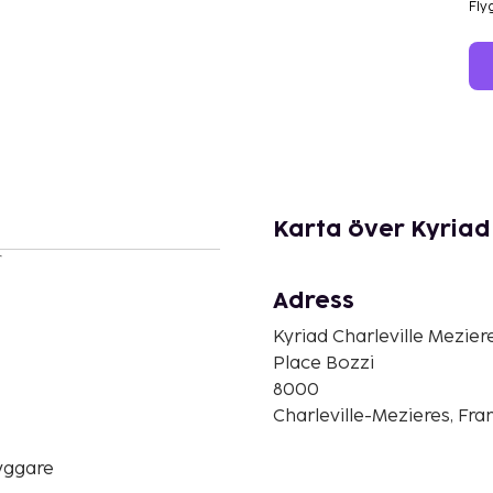
Fly
Karta över Kyriad
r
Adress
Kyriad Charleville Mezier
Place Bozzi
8000
Charleville-Mezieres, Fra
yggare