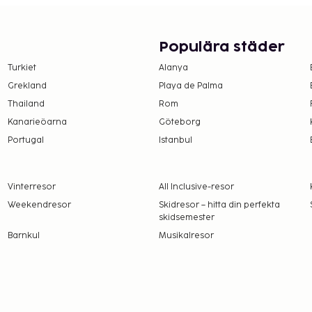
 Frankrikes
Populära städer
r på boendet –
Turkiet
Alanya
Grekland
Playa de Palma
ten gäller inte barn
Thailand
Rom
Kanarieöarna
Göteborg
 upplyst oss om.
Portugal
Istanbul
EUR 6.5 för barn
Vinterresor
All Inclusive-resor
tt
Weekendresor
Skidresor – hitta din perfekta
skidsemester
Barnkul
Musikalresor
amt att avgifter och
t dessa kan komma att
erstiga EUR 1000, på
er information genom att