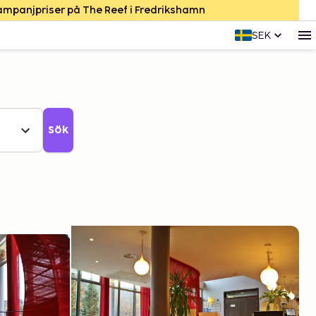
Kampanjpriser på The Reef i Fredrikshamn
SEK
Sök