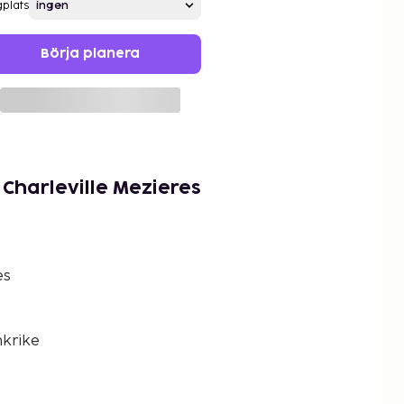
gplats
Börja planera
 Charleville Mezieres
es
nkrike