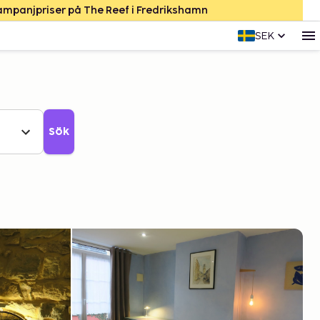
Kampanjpriser på The Reef i Fredrikshamn
SEK
Sök