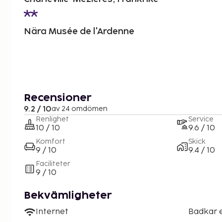
Nära Musée de l'Ardenne
Recensioner
9.2 / 10
av 24 omdömen
Renlighet
Service
10 / 10
9.6 / 10
Komfort
Skick
9 / 10
9.4 / 10
Faciliteter
9 / 10
Bekvämligheter
Internet
Badkar e