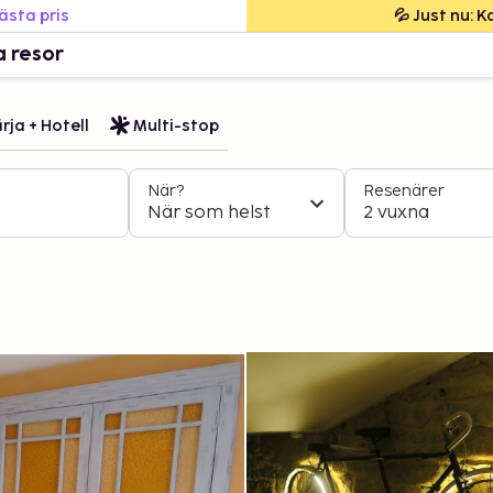
bästa pris
💦 Just nu: 
a resor
rja + Hotell
Multi-stop
När?
Resenärer
När som helst
2 vuxna