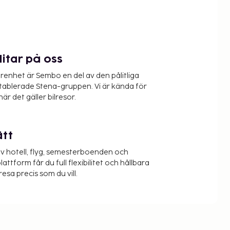
litar på oss
renhet är Sembo en del av den pålitliga
etablerade Stena-gruppen. Vi är kända för
när det gäller bilresor.
ätt
v hotell, flyg, semesterboenden och
lattform får du full flexibilitet och hållbara
resa precis som du vill.