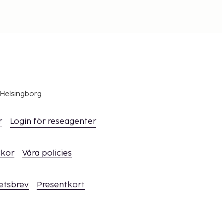
 Helsingborg
r
Login för reseagenter
ckor
Våra policies
hetsbrev
Presentkort