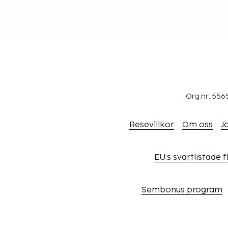
Org nr: 556
Resevillkor
Om oss
J
EU:s svartlistade 
Sembonus program