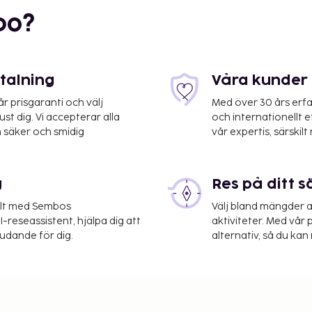
bo?
etalning
Våra kunder 
 prisgaranti och välj
Med över 30 års erfa
och dator.
st dig. Vi accepterar alla
och internationellt 
 säker och smidig
vår expertis, särskilt 
r på boendet –
ten gäller inte barn
g
Res på ditt s
elt med Sembos
Välj bland mängder a
 upplyst oss om.
-reseassistent, hjälpa dig att
aktiviteter. Med vår p
judande för dig.
alternativ, så du kan 
erstiga EUR 1000, på
er information genom att
i bokningsbekräftelsen.
enemang eller fester,