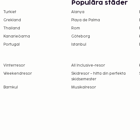
Populära städer
ing är tillgängliga.
Turkiet
Alanya
l läggning och
Grekland
Playa de Palma
Thailand
Rom
Kanarieöarna
Göteborg
Portugal
Istanbul
Vinterresor
All Inclusive-resor
Weekendresor
Skidresor – hitta din perfekta
skidsemester
Barnkul
Musikalresor