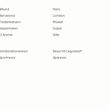
Billund
Paris
Barcelona
London
Frederikshavn
Phuket
Köpenhamn
Dubai
El Arenal
Side
Kombinationsresor
Resor till Legoland®
Sportresor
Sparesor