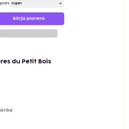
gplats
Börja planera
es du Petit Bois
nkrike