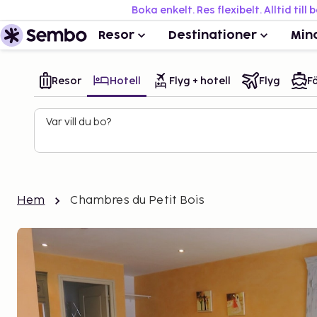
Boka enkelt. Res flexibelt. Alltid till 
Resor
Destinationer
Min
Resor
Hotell
Flyg + hotell
Flyg
Fä
Var vill du bo?
Hem
Chambres du Petit Bois