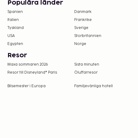
Populära länder
Kontaktfri incheckning och kontaktfri utcheckn
Spanien
Danmark
Boendet välkomnar alla gäster, oavsett sexuel
Italien
Frankrike
könsidentitet (HBTQ+-vänligt).
Tyskland
Sverige
USA
Storbritannien
Egypten
Norge
Resor
Maxa sommaren 2026
Sista minuten
Resor till Disneyland® Paris
Öluffarresor
Bilsemester i Europa
Familjevänliga hotell