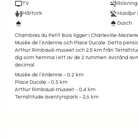
TV
Rökning 
Hårtork
Husdjur i
Dusch
Chambres du Petit Bois ligger i Charleville-Meziere
Musée de l'Ardenne och Place Ducale. Detta pensionat ligger 0,4 km från
Arthur Rimbaud-museet och 2,5 km från Terraltit
dig som hemma i ett av de 2 rummen. Avstånd avru
decimal.
Musée de l'Ardenne - 0,2 km
Place Ducale - 0,3 km
Arthur Rimbaud-museet - 0,4 km
Terraltitude äventyrspark - 2,6 km
Ardennes regionala naturpark - 4,8 km
Abbaye de Sept Fontaines Golfbana - 8,6 km
Loomy Land - 11,5 km
Haimonssönerna - 16,2 km
Plage du Lac des Vieilles Forges - 19,7 km