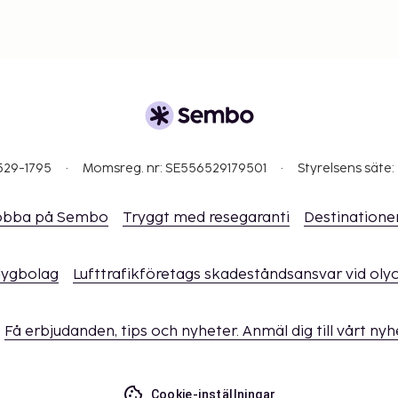
529-1795
Momsreg. nr: SE556529179501
Styrelsens säte:
obba på Sembo
Tryggt med resegaranti
Destinatione
flygbolag
Lufttrafikföretags skadeståndsansvar vid oly
Få erbjudanden, tips och nyheter. Anmäl dig till vårt ny
Cookie-inställningar