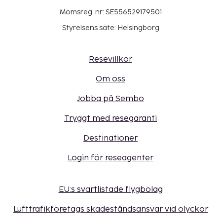
Momsreg. nr: SE556529179501
Styrelsens säte: Helsingborg
Resevillkor
Om oss
Jobba på Sembo
Tryggt med resegaranti
Destinationer
Login för reseagenter
EU:s svartlistade flygbolag
Lufttrafikföretags skadeståndsansvar vid olyckor