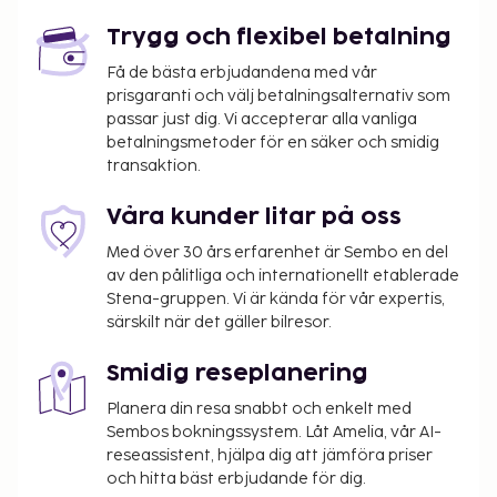
Gäster har tillgång till bland annat business-service
dygnet runt, expressutcheckning och reception
Trygg och flexibel betalning
(öppen dygnet runt). Parkering (avgift tillkommer)
Få de bästa erbjudandena med vår
erbjuds på plats. Njut av utsikten från deras
prisgaranti och välj betalningsalternativ som
terrassen och trädgården, och dra nytta av deras
passar just dig. Vi accepterar alla vanliga
gratis wi-fi. Boendet har även gemensamt
betalningsmetoder för en säker och smidig
vardagsrum och varuautomat. Hotellets gäster kan
transaktion.
äta middag på Pizza Augsto eller beställa snacks på
deras kafé. Avsluta dagen med en drink på
Våra kunder litar på oss
boendets bar. Kontinental frukost serveras på
Med över 30 års erfarenhet är Sembo en del
vardagar mellan 06.00 och 10.00 och på helger
av den pålitliga och internationellt etablerade
mellan 06.00 och 10.30 mot en avgift. Detta boende
Stena-gruppen. Vi är kända för vår expertis,
har fått sin officiella stjärngradering från Frankrikes
särskilt när det gäller bilresor.
Turistutvecklingsbyrå, ATOUT France. Detta boende
kommer att renoveras mellan 16 mars 2026 och 15
Smidig reseplanering
juli 2026 (slutdatum kan komma att ändras).
Planera din resa snabbt och enkelt med
Följande områden påverkas:
Sembos bokningssystem. Låt Amelia, vår AI-
Hiss
reseassistent, hjälpa dig att jämföra priser
och hitta bäst erbjudande för dig.