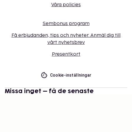
Våra policies
Sembonus program
Få erbjudanden, tips och nyheter. Anmäl dig till
vårt nyhetsbrev
Presentkort
Cookie-inställningar
Missa inget – få de senaste
uppdateringarna
Håll dig uppdaterad med det senaste från oss! Få
reseinspiration, tips och tillgång till exklusiva
erbjudanden.