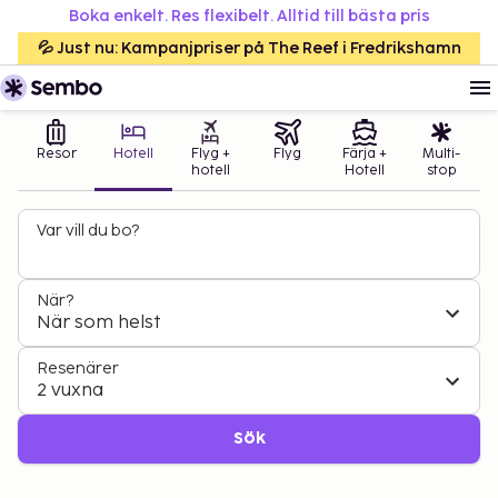
Boka enkelt. Res flexibelt. Alltid till bästa pris
💦 Just nu: Kampanjpriser på The Reef i Fredrikshamn
Resor
Hotell
Flyg +
Flyg
Färja +
Multi-
hotell
Hotell
stop
Var vill du bo?
När?
När som helst
Resenärer
2 vuxna
Sök