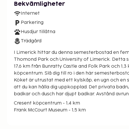
Bekvämligheter
Internet
Parkering
Husdjur tillåtna
Trädgård
I Limerick hittar du denna semesterbostad en fem
Thomond Park och University of Limerick. Detta semesterboende ligger
17,6 km från Bunratty Castle and Folk Park och 1,3
köpcentrum. Slå dig till ro i den här semesterbost
Köket är utrustat med ett kylskåp, en ugn och en spi
att du kan hålla dig uppkopplad. Det privata bad
badkar och dusch har djupt badkar. Avstånd avrun
Cresent köpcentrum - 1,4 km
Frank McCourt Museum - 1,5 km
Folkets park - 1,6 km
Roxboro shoppingcenter - 1,7 km