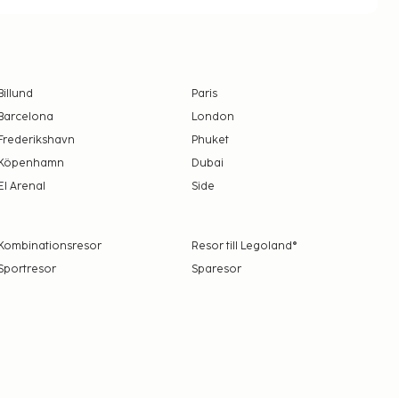
Billund
Paris
Barcelona
London
Frederikshavn
Phuket
Köpenhamn
Dubai
El Arenal
Side
Kombinationsresor
Resor till Legoland®
Sportresor
Sparesor