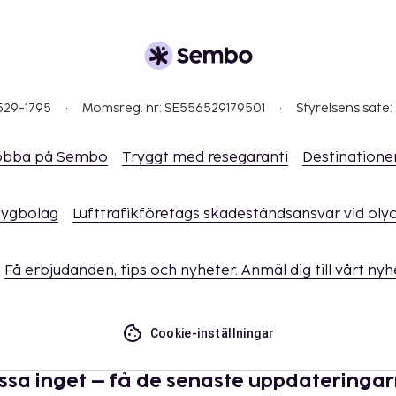
529-1795
Momsreg. nr: SE556529179501
Styrelsens säte:
obba på Sembo
Tryggt med resegaranti
Destinatione
flygbolag
Lufttrafikföretags skadeståndsansvar vid oly
Få erbjudanden, tips och nyheter. Anmäl dig till vårt ny
Cookie-inställningar
ssa inget – få de senaste uppdateringa