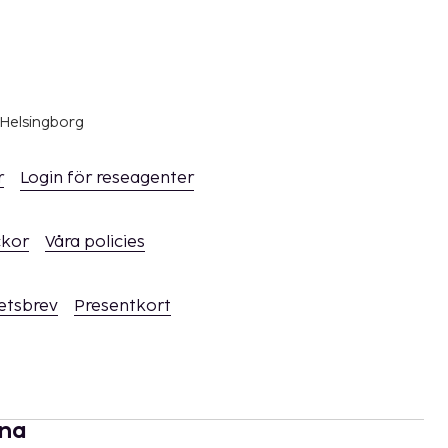
 Helsingborg
r
Login för reseagenter
ckor
Våra policies
hetsbrev
Presentkort
rna