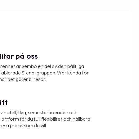
litar på oss
renhet är Sembo en del av den pålitliga
etablerade Stena-gruppen. Vi är kända för
när det gäller bilresor.
ätt
v hotell, flyg, semesterboenden och
lattform får du full flexibilitet och hållbara
resa precis som du vill.