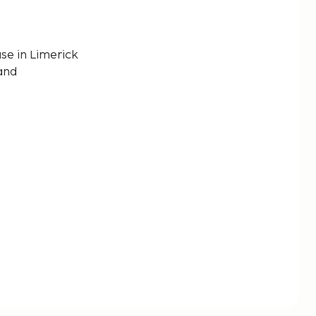
e in Limerick
and