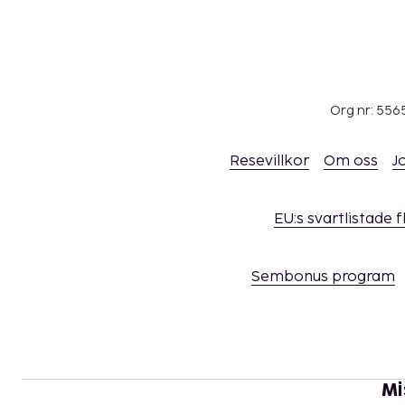
Org nr: 556
Resevillkor
Om oss
J
EU:s svartlistade 
Sembonus program
Mi