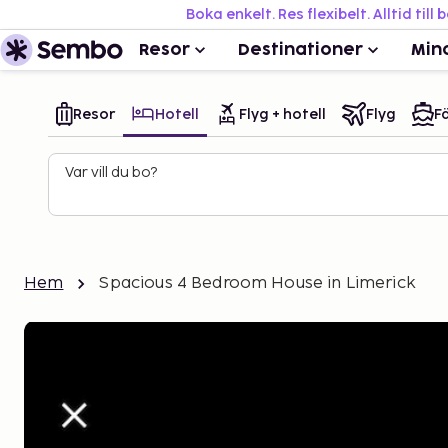
Boka enkelt. Res flexibelt. Alltid till 
Resor
Destinationer
Min
Resor
Hotell
Flyg + hotell
Flyg
Fä
Var vill du bo?
Hem
Spacious 4 Bedroom House in Limerick