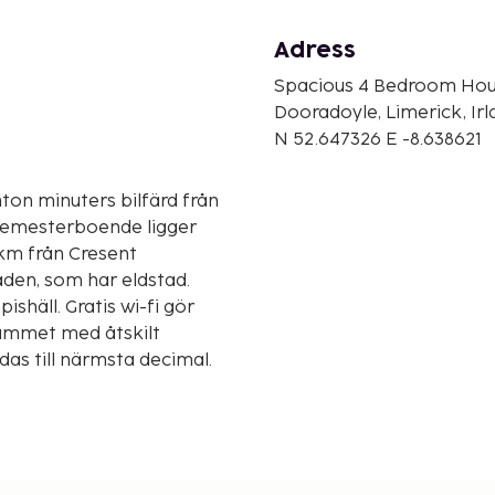
Adress
Spacious 4 Bedroom Hous
Dooradoyle, Limerick, Irl
N 52.647326 E -8.638621
ton minuters bilfärd från
 km från Cresent
aden, som har eldstad.
shäll. Gratis wi-fi gör
rummet med åtskilt
das till närmsta decimal.