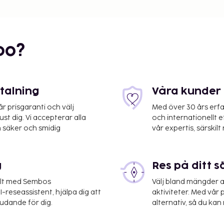
bo?
etalning
Våra kunder 
 prisgaranti och välj
Med över 30 års erfa
st dig. Vi accepterar alla
och internationellt 
 säker och smidig
vår expertis, särskilt 
NN) - 30,5 km
kten från deras trädgården
g
Res på ditt s
har vi angett en gradering
elt med Sembos
Välj bland mängder a
-reseassistent, hjälpa dig att
aktiviteter. Med vår p
judande för dig.
alternativ, så du kan 