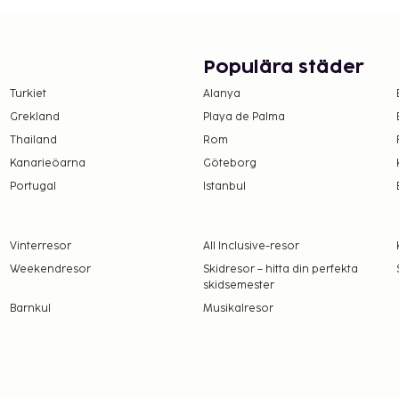
Populära städer
Turkiet
Alanya
Grekland
Playa de Palma
Thailand
Rom
Kanarieöarna
Göteborg
Portugal
Istanbul
Vinterresor
All Inclusive-resor
Weekendresor
Skidresor – hitta din perfekta
skidsemester
Barnkul
Musikalresor