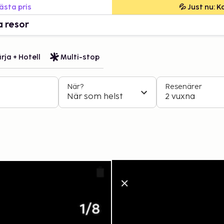
bästa pris
💦 Just nu: 
a resor
rja + Hotell
Multi-stop
När?
Resenärer
När som helst
2 vuxna